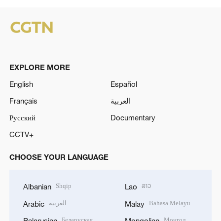
EXPLORE MORE
English
Español
Français
العربية
Русский
Documentary
CCTV+
CHOOSE YOUR LANGUAGE
Shqip
ລາວ
Albanian
Lao
العربية
Bahasa Melayu
Arabic
Malay
Беларуская
Монгол
Belarusian
Mongolian