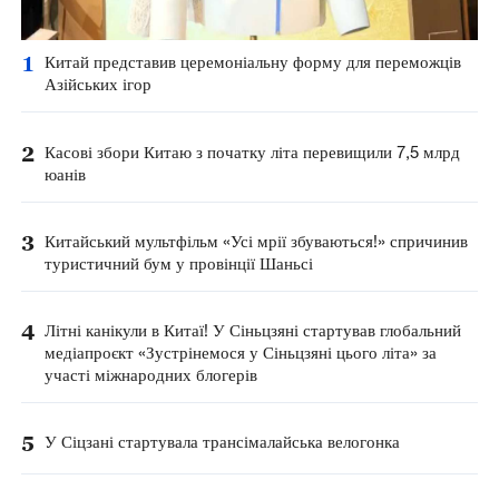
1
Китай представив церемоніальну форму для переможців
Азійських ігор
2
Касові збори Китаю з початку літа перевищили 7,5 млрд
юанів
3
Китайський мультфільм «Усі мрії збуваються!» спричинив
туристичний бум у провінції Шаньсі
4
Літні канікули в Китаї! У Сіньцзяні стартував глобальний
медіапроєкт «Зустрінемося у Сіньцзяні цього літа» за
участі міжнародних блогерів
5
У Сіцзані стартувала трансімалайська велогонка