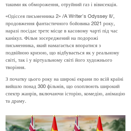
такими як обмороження, отруйний газ і вівисекція.
«Одіссея письменника 2» /A Writer's Odyssey II/,
продовження фантастичного бойовика 2021 року,
наразі посідає третє місце в касовому чарті під час
канікул. Фільм зосереджений на подорожі
письменника, який намагається впоратися з
подвійною кризою, що відбувається як у реальному
світі, так і у віртуальному світі його художнього
творіння.
З початку цього року на широкі екрани по всій країні
вийшло понад 300 фільмів, що охоплюють широкий
спектр жанрів, включаючи історію, комедію, анімацію
та драму.