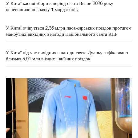
У Китаї касові збори в період свята Весни 2026 року
перевищили позначку 1 млрд юанів
У Китаї очікується 2,36 млрд пасажирських поїздок протягом
майбутніх вихідних з нагоди Національного свята КНР
У Китаї під час вихідних з нагоди свята Дуаньу зафіксовано
близько 5,91 млн в'їзних і виїзних поїздок