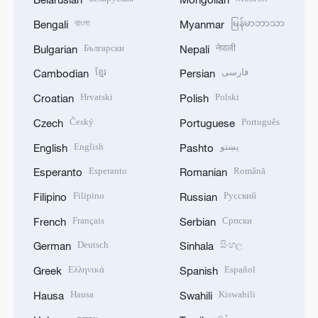
বাংলা
မြန်မာဘာသာ
Bengali
Myanmar
Български
नेपाली
Bulgarian
Nepali
ខ្មែរ
فارسی
Cambodian
Persian
Hrvatski
Polski
Croatian
Polish
Český
Português
Czech
Portuguese
English
پښتو
English
Pashto
Esperanto
Română
Esperanto
Romanian
Filipino
Русский
Filipino
Russian
Français
Српски
French
Serbian
Deutsch
සිංහල
German
Sinhala
Ελληνικά
Español
Greek
Spanish
Hausa
Kiswahili
Hausa
Swahili