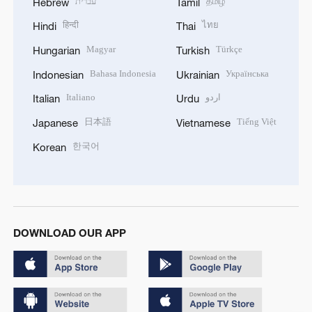
עברית
தமிழ்
Hebrew
Tamil
हिन्दी
ไทย
Hindi
Thai
Magyar
Türkçe
Hungarian
Turkish
Bahasa Indonesia
Українська
Indonesian
Ukrainian
Italiano
اردو
Italian
Urdu
日本語
Tiếng Việt
Japanese
Vietnamese
한국어
Korean
DOWNLOAD OUR APP