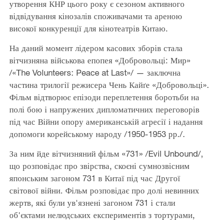
утворення КНР цього року є сезоном активного
відвідування кінозалів споживачами та ареною
високої конкуренції для кінотеатрів Китаю.
На даний момент лідером касових зборів стала
вітчизняна військова епопея «Добровольці: Мир»
/«The Volunteers: Peace at Last»/ — заключна
частина трилогії режисера Чень Кайґе «Добровольці».
Фільм відтворює епізоди переплетення боротьби на
полі бою і напружених дипломатичних переговорів
під час Війни опору американській агресії і надання
допомоги корейському народу /1950-1953 рр./.
За ним йде вітчизняний фільм «731» /Evil Unbound/,
що розповідає про звірства, скоєні сумнозвісним
японським загоном 731 в Китаї під час Другої
світової війни. Фільм розповідає про долі невинних
жертв, які були ув'язнені загоном 731 і стали
об'єктами нелюдських експериментів з тортурами,