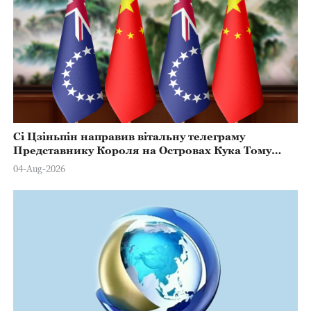
Сі Цзіньпін направив вітальну телеграму
Представнику Короля на Островах Кука Тому
Марстерсу з нагоди Дня Конституції
04-Aug-2026