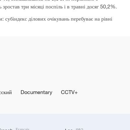
 зростав три місяці поспіль і в травні досяг 50,2%.
 субіндекс ділових очікувань перебуває на рівні
сский
Documentary
CCTV+
Français
ລາວ