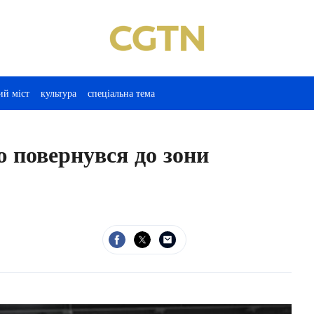
ий міст
культура
спеціальна тема
 повернувся до зони