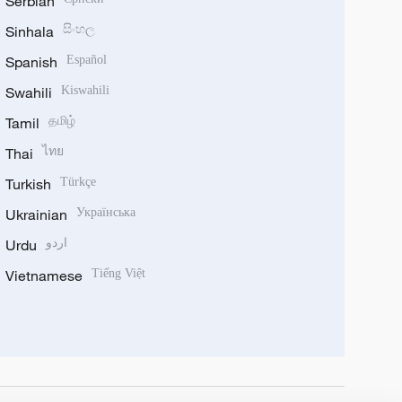
Serbian
Sinhala
සිංහල
Spanish
Español
Swahili
Kiswahili
Tamil
தமிழ்
Thai
ไทย
Turkish
Türkçe
Ukrainian
Українська
Urdu
اردو
Vietnamese
Tiếng Việt