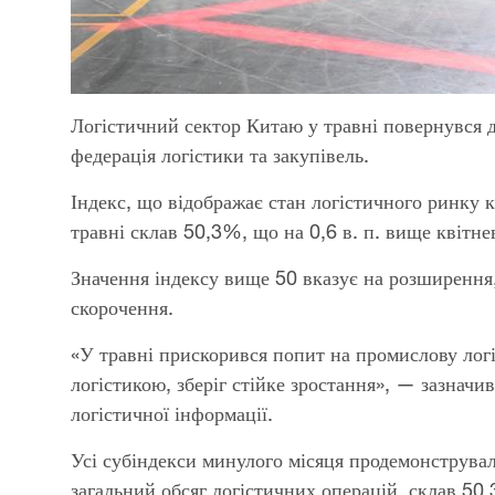
Логістичний сектор Китаю у травні повернувся д
федерація логістики та закупівель.
Індекс, що відображає стан логістичного ринку к
травні склав 50,3%, що на 0,6 в. п. вище квітне
Значення індексу вище 50 вказує на розширення,
скорочення.
«У травні прискорився попит на промислову логі
логістикою, зберіг стійке зростання», — зазнач
логістичної інформації.
Усі субіндекси минулого місяця продемонструвал
загальний обсяг логістичних операцій, склав 50,