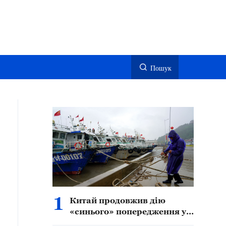
Пошук
1
Китай продовжив дію
«синього» попередження у
зв’язку з наближенням