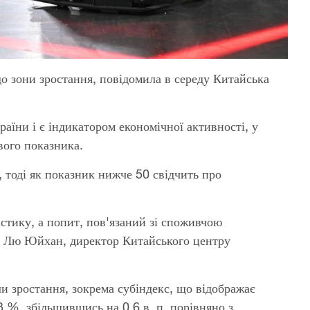
о зони зростання, повідомила в середу Китайська
раїни і є індикатором економічної активності, у
вого показника.
 тоді як показник нижче 50 свідчить про
стику, а попит, пов'язаний зі споживчою
ив Лю Юйхан, директор Китайського центру
и зростання, зокрема субіндекс, що відображає
3 %, збільшившись на 0,6 в. п. порівняно з