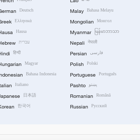
French
Lao
German
Deutsch
Malay
Bahasa Melayu
Greek
Ελληνικά
Mongolian
Монгол
Hausa
Hausa
Myanmar
မြန်မာဘာသာ
Hebrew
עברית
Nepali
नेपाली
Hindi
हिन्दी
Persian
فارسی
Hungarian
Magyar
Polish
Polski
Indonesian
Bahasa Indonesia
Portuguese
Português
Italian
Italiano
Pashto
پښتو
Japanese
日本語
Romanian
Română
Korean
한국어
Russian
Русский