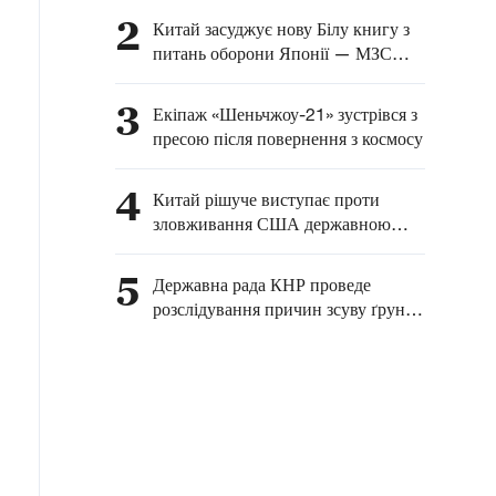
тайфуну «Долфін»
2
Китай засуджує нову Білу книгу з
питань оборони Японії — МЗС
КНР
3
Екіпаж «Шеньчжоу-21» зустрівся з
пресою після повернення з космосу
4
Китай рішуче виступає проти
зловживання США державною
владою з метою необґрунтованого
тиску на китайські підприємства —
5
Державна рада КНР проведе
МЗС КНР
розслідування причин зсуву ґрунту
в Чунціні