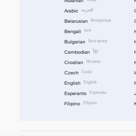
Albanian
Arabic
العربية
Belarusian
Беларуская
Bengali
বাংলা
Bulgarian
Български
Cambodian
ខ្មែរ
Croatian
Hrvatski
Czech
Český
English
English
Esperanto
Esperanto
Filipino
Filipino