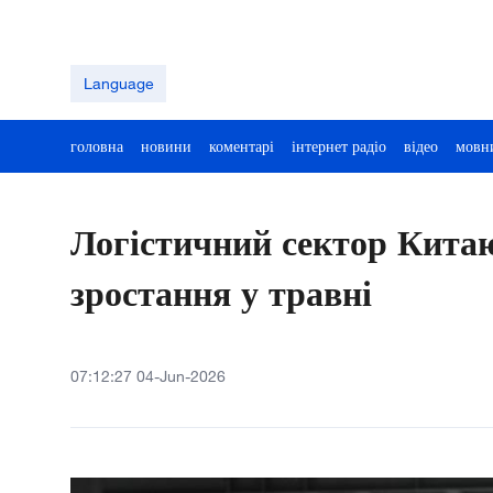
Language
головна
новини
коментарі
інтернет радіо
відео
мовн
Логістичний сектор Китаю
зростання у травні
07:12:27 04-Jun-2026