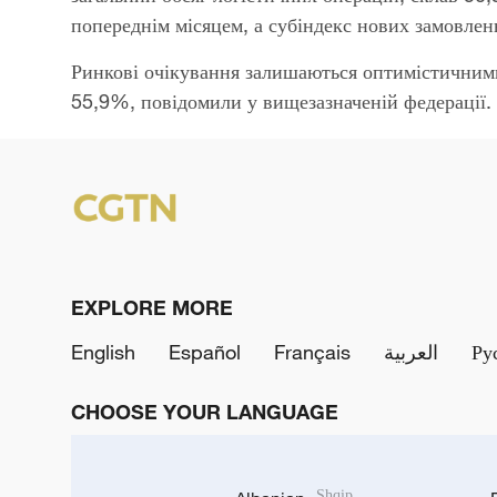
попереднім місяцем, а субіндекс нових замовлень
Ринкові очікування залишаються оптимістичними:
55,9%, повідомили у вищезазначеній федерації.
EXPLORE MORE
English
Español
Français
العربية
Ру
CHOOSE YOUR LANGUAGE
Shqip