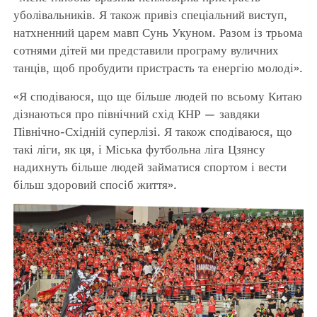
уболівальників. Я також привіз спеціальний виступ,
натхненний царем мавп Сунь Укуном. Разом із трьома
сотнями дітей ми представили програму вуличних
танців, щоб пробудити пристрасть та енергію молоді».
«Я сподіваюся, що ще більше людей по всьому Китаю
дізнаються про північний схід КНР — завдяки
Північно-Східній суперлізі. Я також сподіваюся, що
такі ліги, як ця, і Міська футбольна ліга Цзянсу
надихнуть більше людей займатися спортом і вести
більш здоровий спосіб життя».