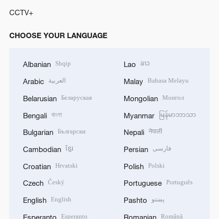
CCTV+
CHOOSE YOUR LANGUAGE
Shqip
ລາວ
Albanian
Lao
العربية
Bahasa Melayu
Arabic
Malay
Беларуская
Монгол
Belarusian
Mongolian
বাংলা
မြန်မာဘာသာ
Bengali
Myanmar
Български
नेपाली
Bulgarian
Nepali
ខ្មែរ
فارسی
Cambodian
Persian
Hrvatski
Polski
Croatian
Polish
Český
Português
Czech
Portuguese
English
پښتو
English
Pashto
Esperanto
Română
Esperanto
Romanian