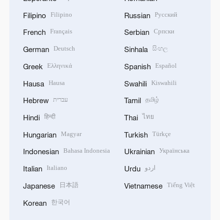
Filipino
Русский
Filipino
Russian
Français
Српски
French
Serbian
Deutsch
සිංහල
German
Sinhala
Ελληνικά
Español
Greek
Spanish
Hausa
Kiswahili
Hausa
Swahili
עברית
தமிழ்
Hebrew
Tamil
हिन्दी
ไทย
Hindi
Thai
Magyar
Türkçe
Hungarian
Turkish
Bahasa Indonesia
Українська
Indonesian
Ukrainian
Italiano
اردو
Italian
Urdu
日本語
Tiếng Việt
Japanese
Vietnamese
한국어
Korean