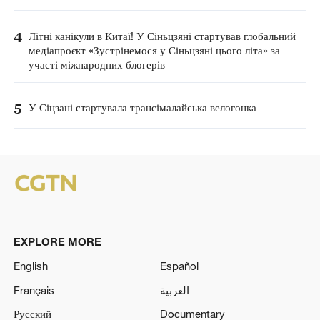
4
Літні канікули в Китаї! У Сіньцзяні стартував глобальний
медіапроєкт «Зустрінемося у Сіньцзяні цього літа» за
участі міжнародних блогерів
5
У Сіцзані стартувала трансімалайська велогонка
EXPLORE MORE
English
Español
Français
العربية
Русский
Documentary