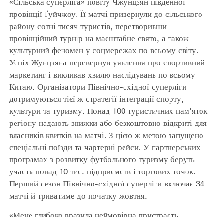
«Сільська суперліга» повіту Чжунцзян південної
провінції Ґуйчжоу. Її матчі привернули до сільського
району сотні тисяч туристів, перетворивши
провінційний турнір на масштабне свято, а також
культурний феномен у соцмережах по всьому світу.
Успіх Жунцзяна перевернув уявлення про спортивний
маркетинг і викликав хвилю наслідувань по всьому
Китаю. Організатори Північно-східної суперліги
дотримуються тієї ж стратегії інтеграції спорту,
культури та туризму. Понад 100 туристичних пам'яток
регіону надають знижки або безкоштовно відкриті для
власників квитків на матчі. З цією ж метою запущено
спеціальні поїзди та чартерні рейси. У партнерських
програмах з розвитку футбольного туризму беруть
участь понад 10 тис. підприємств і торгових точок.
Перший сезон Північно-східної суперліги включає 34
матчі й триватиме до початку жовтня.
«Мене глибоко вразила неймовірна пристрасть