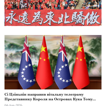
Сі Цзіньпін направив вітальну телеграму
Представнику Короля на Островах Кука Тому
Марстерсу з нагоди Дня Конституції
04-Aug-2026