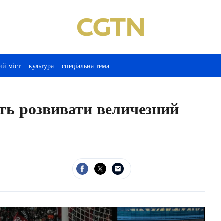
ий міст
культура
спеціальна тема
ть розвивати величезний