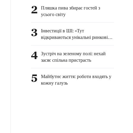
2
Пляшка пива збирає гостей з
усього світу
3
Інвестиції в ШІ: «Тут
відкриваються унікальні ринкові
можливості»
4
Зустріч на зеленому полі: нехай
засяє спільна пристрасть
5
Майбутнє життя: роботи входять у
кожну галузь