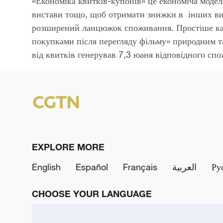
Video
«Економіка квитків-купонів» це економіча модел
вистави тощо, щоб отримати знижки в інших в
розширений ланцюжок споживання. Простіше кажу
покупками після перегляду фільму» природним т
від квитків генерував 7,3 юаня відповідного сп
EXPLORE MORE
English
Español
Français
العربية
Ру
CHOOSE YOUR LANGUAGE