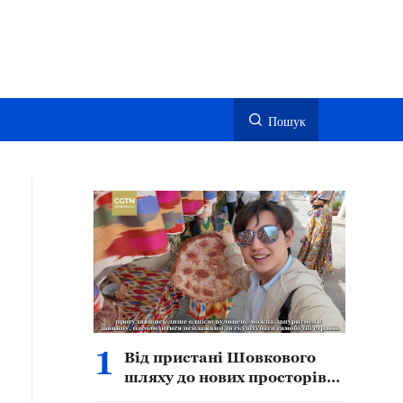
Пошук
1
Від пристані Шовкового
шляху до нових просторів
культури й туризму