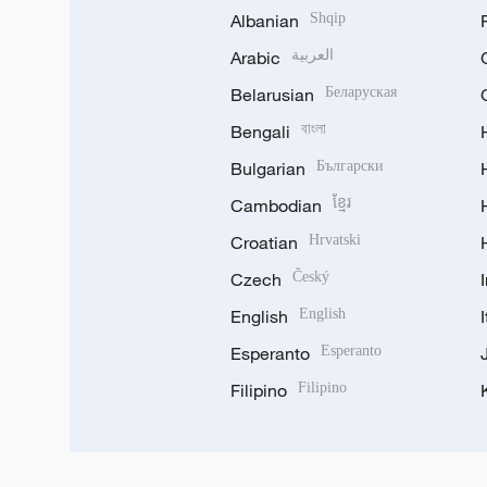
Albanian
Shqip
Arabic
العربية
Belarusian
Беларуская
Bengali
বাংলা
Bulgarian
Български
Cambodian
ខ្មែរ
Croatian
Hrvatski
Czech
Český
English
English
Esperanto
Esperanto
Filipino
Filipino