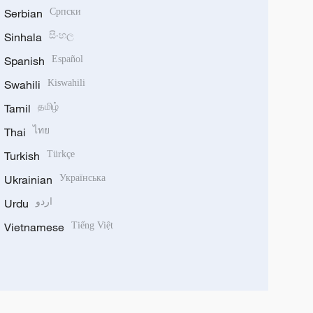
Serbian
Српски
Sinhala
සිංහල
Spanish
Español
Swahili
Kiswahili
Tamil
தமிழ்
Thai
ไทย
Turkish
Türkçe
Ukrainian
Українська
Urdu
اردو
Vietnamese
Tiếng Việt