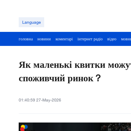
Language
головна
новини
коментарі
інтернет радіо
відео
мовн
Як маленькі квитки можу
споживчий ринок？
01:40:59 27-May-2026