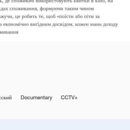
ь, де споживачі використовують квитки в кіно, на
идах споживання, формуючи таким чином
чи, це робить те, щоб «поїсти або піти за
а економічно вигідним досвідом. кожен юань доходу
оживання
сский
Documentary
CCTV+