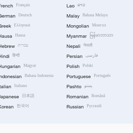
French
Français
Lao
ລາວ
German
Deutsch
Malay
Bahasa Melayu
Greek
Ελληνικά
Mongolian
Монгол
Hausa
Hausa
Myanmar
မြန်မာဘာသာ
Hebrew
עברית
Nepali
नेपाली
Hindi
हिन्दी
Persian
فارسی
Hungarian
Magyar
Polish
Polski
Indonesian
Bahasa Indonesia
Portuguese
Português
Italian
Italiano
Pashto
پښتو
Japanese
日本語
Romanian
Română
Korean
한국어
Russian
Русский