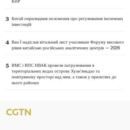
КНР
3
Китай оприлюднив положення про регулювання іноземних
інвестицій
4
Ван Ї надіслав вітальний лист учасникам Форуму високого
рівня китайсько-російських аналітичних центрів — 2026
5
ВМС і ВПС НВАК провели патрулювання в
територіальних водах острова Хуан'яньдао та
повітряному просторі над ним, а також у прилеглих до
нього районах