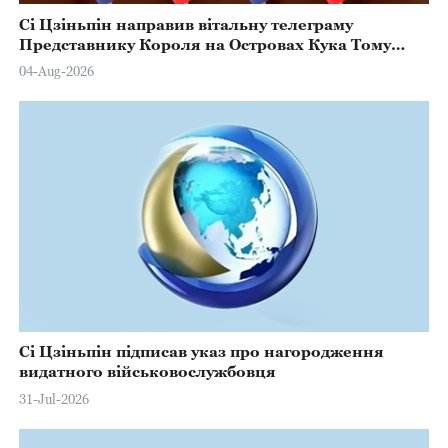
Сі Цзіньпін направив вітальну телеграму
Представнику Короля на Островах Кука Тому
Марстерсу з нагоди Дня Конституції
04-Aug-2026
Сі Цзіньпін підписав указ про нагородження
видатного військовослужбовця
31-Jul-2026