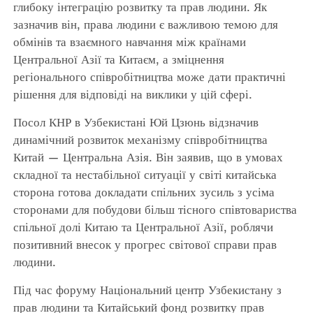
глибоку інтеграцію розвитку та прав людини. Як
зазначив він, права людини є важливою темою для
обмінів та взаємного навчання між країнами
Центральної Азії та Китаєм, а зміцнення
регіонального співробітництва може дати практичні
рішення для відповіді на виклики у цій сфері.
Посол КНР в Узбекистані Юй Цзюнь відзначив
динамічний розвиток механізму співробітництва
Китай — Центральна Азія. Він заявив, що в умовах
складної та нестабільної ситуації у світі китайська
сторона готова докладати спільних зусиль з усіма
сторонами для побудови більш тісного співтовариства
спільної долі Китаю та Центральної Азії, роблячи
позитивний внесок у прогрес світової справи прав
людини.
Під час форуму Національний центр Узбекистану з
прав людини та Китайський фонд розвитку прав