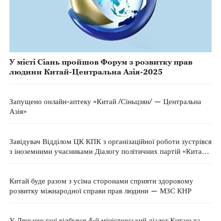
У місті Сіань пройшов Форум з розвитку прав
людини Китай-Центральна Азія-2025
Запущено онлайн-аптеку «Китай /Сіньцзян/ — Центральна
Азія»
Завідувач Відділом ЦК КПК з організаційної роботи зустрівся
з іноземними учасниками Діалогу політичних партій «Китай
— Центральна Азія»
Китай буде разом з усіма сторонами сприяти здоровому
розвитку міжнародної справи прав людини — МЗС КНР
У Ляньюньґані відбувся 4-й міністерський діалог Китаю та