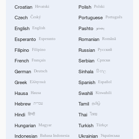
Hrvatski
Polski
Croatian
Polish
Český
Português
Czech
Portuguese
English
پښتو
English
Pashto
Esperanto
Română
Esperanto
Romanian
Filipino
Русский
Filipino
Russian
Français
Српски
French
Serbian
Deutsch
සිංහල
German
Sinhala
Ελληνικά
Español
Greek
Spanish
Hausa
Kiswahili
Hausa
Swahili
עברית
தமிழ்
Hebrew
Tamil
हिन्दी
ไทย
Hindi
Thai
Magyar
Türkçe
Hungarian
Turkish
Bahasa Indonesia
Українська
Indonesian
Ukrainian