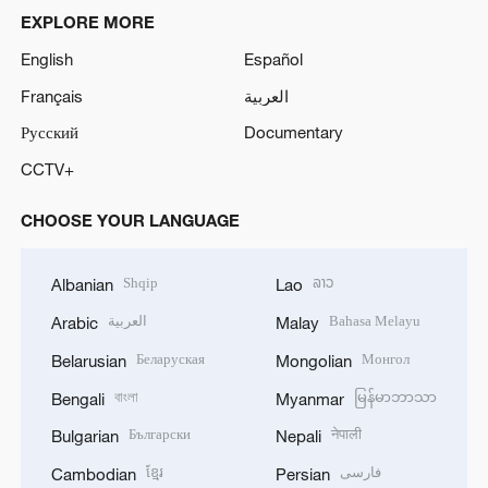
EXPLORE MORE
English
Español
Français
العربية
Русский
Documentary
CCTV+
CHOOSE YOUR LANGUAGE
Shqip
ລາວ
Albanian
Lao
العربية
Bahasa Melayu
Arabic
Malay
Беларуская
Монгол
Belarusian
Mongolian
বাংলা
မြန်မာဘာသာ
Bengali
Myanmar
Български
नेपाली
Bulgarian
Nepali
ខ្មែរ
فارسی
Cambodian
Persian