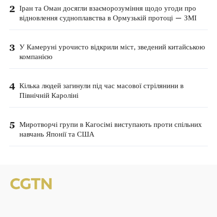
2
Іран та Оман досягли взаєморозуміння щодо угоди про
відновлення судноплавства в Ормузькій протоці — ЗМІ
3
У Камеруні урочисто відкрили міст, зведений китайською
компанією
4
Кілька людей загинули під час масової стрілянини в
Північній Кароліні
5
Миротворчі групи в Кагосімі виступають проти спільних
навчань Японії та США