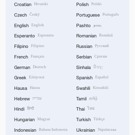
Hrvatski
Polski
Croatian
Polish
Český
Português
Czech
Portuguese
English
پښتو
English
Pashto
Esperanto
Română
Esperanto
Romanian
Filipino
Русский
Filipino
Russian
Français
Српски
French
Serbian
Deutsch
සිංහල
German
Sinhala
Ελληνικά
Español
Greek
Spanish
Hausa
Kiswahili
Hausa
Swahili
עברית
தமிழ்
Hebrew
Tamil
हिन्दी
ไทย
Hindi
Thai
Magyar
Türkçe
Hungarian
Turkish
Bahasa Indonesia
Українська
Indonesian
Ukrainian