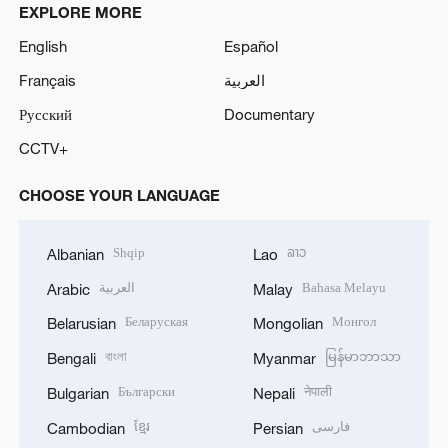
EXPLORE MORE
English
Español
Français
العربية
Русский
Documentary
CCTV+
CHOOSE YOUR LANGUAGE
Shqip
ລາວ
Albanian
Lao
العربية
Bahasa Melayu
Arabic
Malay
Беларуская
Монгол
Belarusian
Mongolian
বাংলা
မြန်မာဘာသာ
Bengali
Myanmar
Български
नेपाली
Bulgarian
Nepali
ខ្មែរ
فارسی
Cambodian
Persian