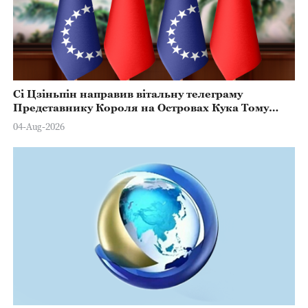
Сі Цзіньпін направив вітальну телеграму
Представнику Короля на Островах Кука Тому
Марстерсу з нагоди Дня Конституції
04-Aug-2026