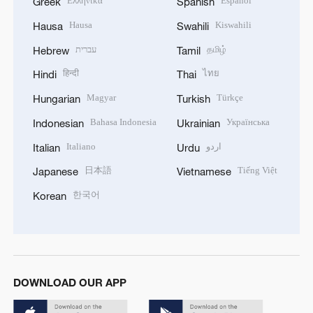
Ελληνικά
Español
Greek
Spanish
Hausa
Kiswahili
Hausa
Swahili
עברית
தமிழ்
Hebrew
Tamil
हिन्दी
ไทย
Hindi
Thai
Magyar
Türkçe
Hungarian
Turkish
Bahasa Indonesia
Українська
Indonesian
Ukrainian
Italiano
اردو
Italian
Urdu
日本語
Tiếng Việt
Japanese
Vietnamese
한국어
Korean
DOWNLOAD OUR APP