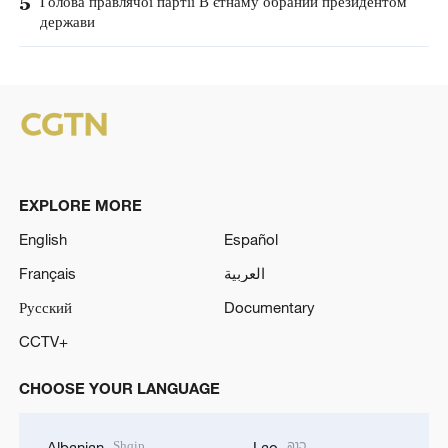
5
Голова правлячої партії В'єтнаму обраний президентом
держави
EXPLORE MORE
English
Español
Français
العربية
Русский
Documentary
CCTV+
CHOOSE YOUR LANGUAGE
Shqip
ລາວ
Albanian
Lao