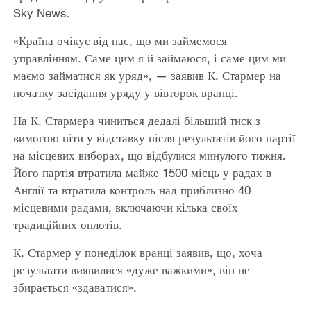
Sky News.
«Країна очікує від нас, що ми займемося
управлінням. Саме цим я й займаюся, і саме цим ми
маємо займатися як уряд», — заявив К. Стармер на
початку засідання уряду у вівторок вранці.
На К. Стармера чиниться дедалі більший тиск з
вимогою піти у відставку після результатів його партії
на місцевих виборах, що відбулися минулого тижня.
Його партія втратила майже 1500 місць у радах в
Англії та втратила контроль над приблизно 40
місцевими радами, включаючи кілька своїх
традиційних оплотів.
К. Стармер у понеділок вранці заявив, що, хоча
результати виявилися «дуже важкими», він не
збирається «здаватися».