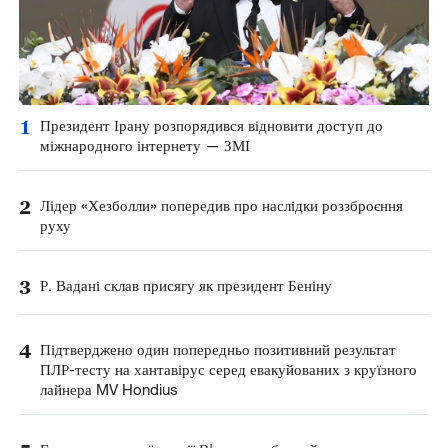
1
Президент Ірану розпорядився відновити доступ до
міжнародного інтернету — ЗМІ
2
Лідер «Хезболли» попередив про наслідки роззброєння
руху
3
Р. Вадані склав присягу як президент Беніну
4
Підтверджено один попередньо позитивний результат
ПЛР-тесту на хантавірус серед евакуйованих з круїзного
лайнера MV Hondius