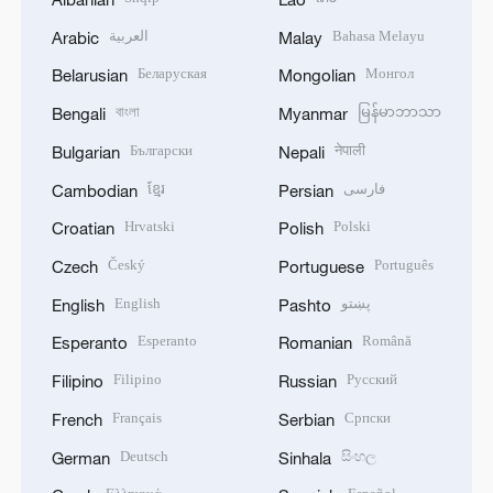
العربية
Bahasa Melayu
Arabic
Malay
Беларуская
Монгол
Belarusian
Mongolian
বাংলা
မြန်မာဘာသာ
Bengali
Myanmar
Български
नेपाली
Bulgarian
Nepali
ខ្មែរ
فارسی
Cambodian
Persian
Hrvatski
Polski
Croatian
Polish
Český
Português
Czech
Portuguese
English
پښتو
English
Pashto
Esperanto
Română
Esperanto
Romanian
Filipino
Русский
Filipino
Russian
Français
Српски
French
Serbian
Deutsch
සිංහල
German
Sinhala