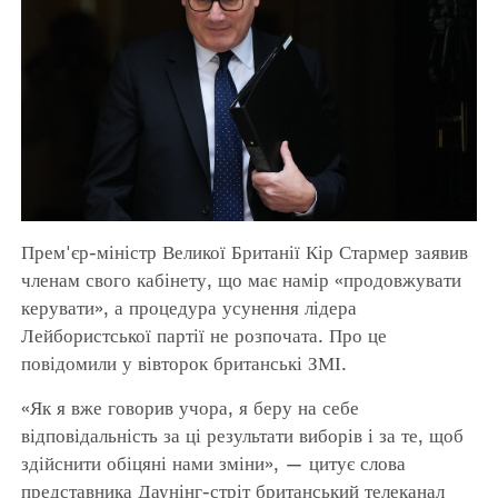
Прем'єр-міністр Великої Британії Кір Стармер заявив
членам свого кабінету, що має намір «продовжувати
керувати», а процедура усунення лідера
Лейбористської партії не розпочата. Про це
повідомили у вівторок британські ЗМІ.
«Як я вже говорив учора, я беру на себе
відповідальність за ці результати виборів і за те, щоб
здійснити обіцяні нами зміни», — цитує слова
представника Даунінг-стріт британський телеканал