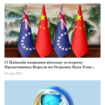
Сі Цзіньпін направив вітальну телеграму
Представнику Короля на Островах Кука Тому
Марстерсу з нагоди Дня Конституції
04-Aug-2026