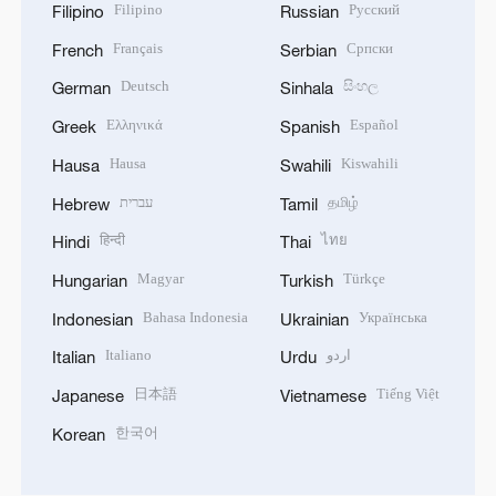
Filipino
Русский
Filipino
Russian
Français
Српски
French
Serbian
Deutsch
සිංහල
German
Sinhala
Ελληνικά
Español
Greek
Spanish
Hausa
Kiswahili
Hausa
Swahili
עברית
தமிழ்
Hebrew
Tamil
हिन्दी
ไทย
Hindi
Thai
Magyar
Türkçe
Hungarian
Turkish
Bahasa Indonesia
Українська
Indonesian
Ukrainian
Italiano
اردو
Italian
Urdu
日本語
Tiếng Việt
Japanese
Vietnamese
한국어
Korean