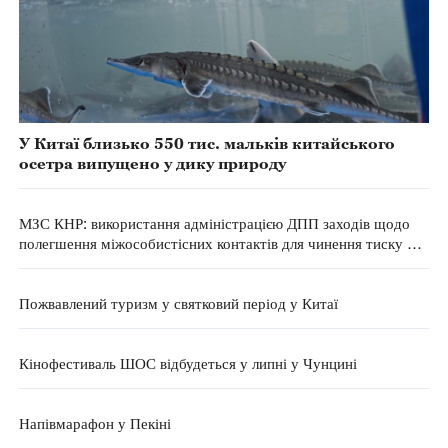
У Китаї близько 550 тис. мальків китайського
осетра випущено у дику природу
МЗС КНР: використання адміністрацією ДПП заходів щодо
полегшення міжособистісних контактів для чинення тиску на
відповідні країни демонструє огидну природу
сепаратистської діяльності за «незалежність Тайваню»
Пожвавлений туризм у святковий період у Китаї
Кінофестиваль ШОС відбудеться у липні у Чунцині
Напівмарафон у Пекіні