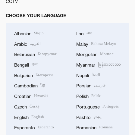
CCTV+
CHOOSE YOUR LANGUAGE
Shqip
ລາວ
Albanian
Lao
العربية
Bahasa Melayu
Arabic
Malay
Беларуская
Монгол
Belarusian
Mongolian
বাংলা
မြန်မာဘာသာ
Bengali
Myanmar
Български
नेपाली
Bulgarian
Nepali
ខ្មែរ
فارسی
Cambodian
Persian
Hrvatski
Polski
Croatian
Polish
Český
Português
Czech
Portuguese
English
پښتو
English
Pashto
Esperanto
Română
Esperanto
Romanian