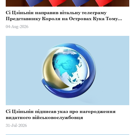
Сі Цзіньпін направив вітальну телеграму
Представнику Короля на Островах Кука Тому
Марстерсу з нагоди Дня Конституції
04-Aug-2026
Сі Цзіньпін підписав указ про нагородження
видатного військовослужбовця
31-Jul-2026