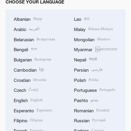
CHOOSE YOUR LANGUAGE
Shqip
ລາວ
Albanian
Lao
العربية
Bahasa Melayu
Arabic
Malay
Беларуская
Монгол
Belarusian
Mongolian
বাংলা
မြန်မာဘာသာ
Bengali
Myanmar
Български
नेपाली
Bulgarian
Nepali
ខ្មែរ
فارسی
Cambodian
Persian
Hrvatski
Polski
Croatian
Polish
Český
Português
Czech
Portuguese
English
پښتو
English
Pashto
Esperanto
Română
Esperanto
Romanian
Filipino
Русский
Filipino
Russian
Français
Српски
French
Serbian