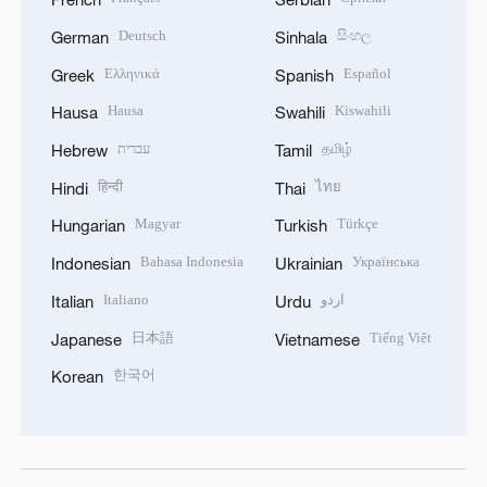
Deutsch
සිංහල
German
Sinhala
Ελληνικά
Español
Greek
Spanish
Hausa
Kiswahili
Hausa
Swahili
עברית
தமிழ்
Hebrew
Tamil
हिन्दी
ไทย
Hindi
Thai
Magyar
Türkçe
Hungarian
Turkish
Bahasa Indonesia
Українська
Indonesian
Ukrainian
Italiano
اردو
Italian
Urdu
日本語
Tiếng Việt
Japanese
Vietnamese
한국어
Korean