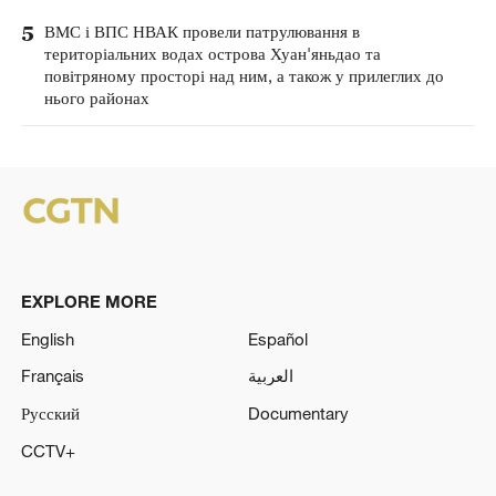
5
ВМС і ВПС НВАК провели патрулювання в
територіальних водах острова Хуан'яньдао та
повітряному просторі над ним, а також у прилеглих до
нього районах
EXPLORE MORE
English
Español
Français
العربية
Русский
Documentary
CCTV+