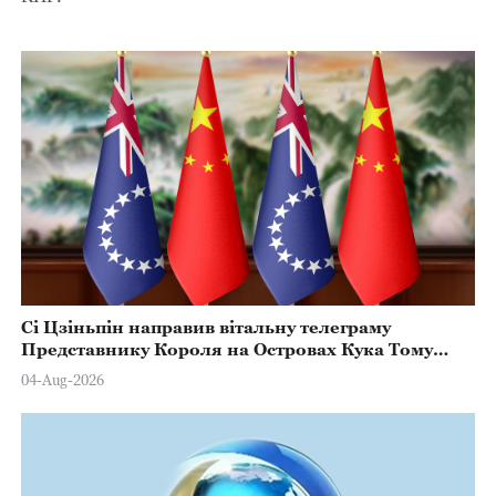
Сі Цзіньпін направив вітальну телеграму
Представнику Короля на Островах Кука Тому
Марстерсу з нагоди Дня Конституції
04-Aug-2026