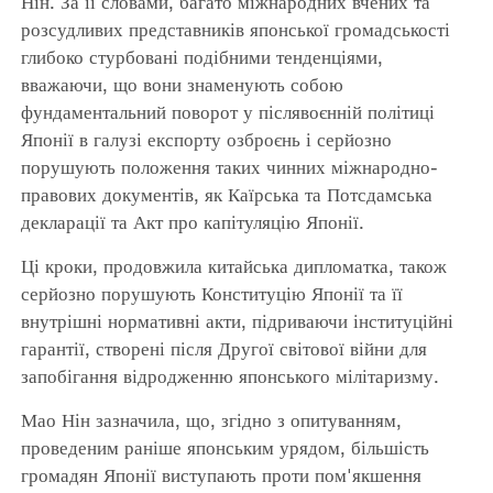
Нін. За її словами, багато міжнародних вчених та
розсудливих представників японської громадськості
глибоко стурбовані подібними тенденціями,
вважаючи, що вони знаменують собою
фундаментальний поворот у післявоєнній політиці
Японії в галузі експорту озброєнь і серйозно
порушують положення таких чинних міжнародно-
правових документів, як Каїрська та Потсдамська
декларації та Акт про капітуляцію Японії.
Ці кроки, продовжила китайська дипломатка, також
серйозно порушують Конституцію Японії та її
внутрішні нормативні акти, підриваючи інституційні
гарантії, створені після Другої світової війни для
запобігання відродженню японського мілітаризму.
Мао Нін зазначила, що, згідно з опитуванням,
проведеним раніше японським урядом, більшість
громадян Японії виступають проти пом'якшення