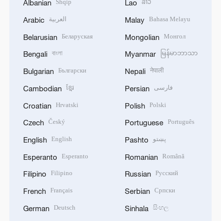
Shqip
ລາວ
Albanian
Lao
العربية
Bahasa Melayu
Arabic
Malay
Беларуская
Монгол
Belarusian
Mongolian
বাংলা
မြန်မာဘာသာ
Bengali
Myanmar
Български
नेपाली
Bulgarian
Nepali
ខ្មែរ
فارسی
Cambodian
Persian
Hrvatski
Polski
Croatian
Polish
Český
Português
Czech
Portuguese
English
پښتو
English
Pashto
Esperanto
Română
Esperanto
Romanian
Filipino
Русский
Filipino
Russian
Français
Српски
French
Serbian
Deutsch
සිංහල
German
Sinhala