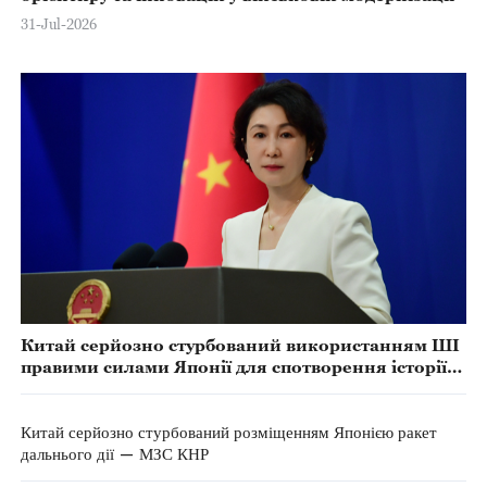
31-Jul-2026
Китай серйозно стурбований використанням ШІ
правими силами Японії для спотворення історії
агресії — МЗС КНР
Китай серйозно стурбований розміщенням Японією ракет
дальнього дії — МЗС КНР