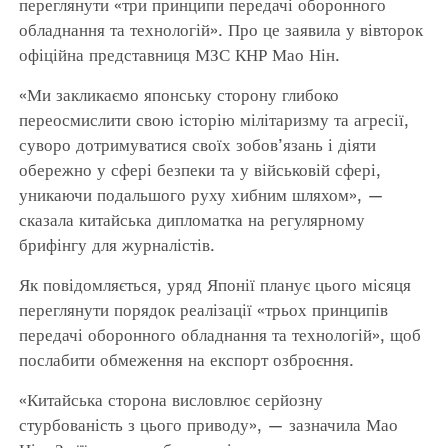
переглянути «три принципи передачі оборонного
обладнання та технологій». Про це заявила у вівторок
офіційна представниця МЗС КНР Мао Нін.
«Ми закликаємо японську сторону глибоко
переосмислити свою історію мілітаризму та агресії,
суворо дотримуватися своїх зобов’язань і діяти
обережно у сфері безпеки та у військовій сфері,
уникаючи подальшого руху хибним шляхом», —
сказала китайська дипломатка на регулярному
брифінгу для журналістів.
Як повідомляється, уряд Японії планує цього місяця
переглянути порядок реалізації «трьох принципів
передачі оборонного обладнання та технологій», щоб
послабити обмеження на експорт озброєння.
«Китайська сторона висловлює серйозну
стурбованість з цього приводу», — зазначила Мао