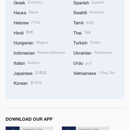
Ελληνικά
Español
Greek
Spanish
Hausa
Kiswahili
Hausa
Swahili
עברית
தமிழ்
Hebrew
Tamil
हिन्दी
ไทย
Hindi
Thai
Magyar
Türkçe
Hungarian
Turkish
Bahasa Indonesia
Українська
Indonesian
Ukrainian
Italiano
اردو
Italian
Urdu
日本語
Tiếng Việt
Japanese
Vietnamese
한국어
Korean
DOWNLOAD OUR APP