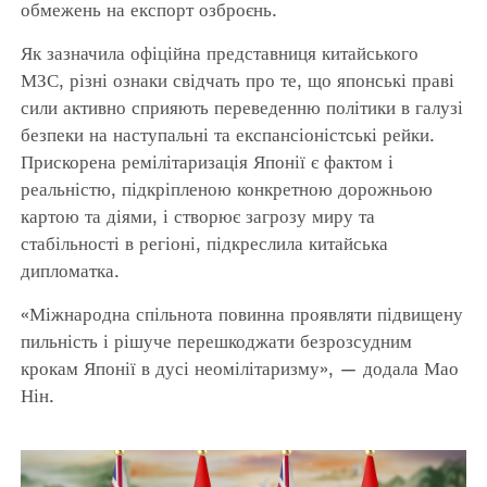
обмежень на експорт озброєнь.
Як зазначила офіційна представниця китайського
МЗС, різні ознаки свідчать про те, що японські праві
сили активно сприяють переведенню політики в галузі
безпеки на наступальні та експансіоністські рейки.
Прискорена ремілітаризація Японії є фактом і
реальністю, підкріпленою конкретною дорожньою
картою та діями, і створює загрозу миру та
стабільності в регіоні, підкреслила китайська
дипломатка.
«Міжнародна спільнота повинна проявляти підвищену
пильність і рішуче перешкоджати безрозсудним
крокам Японії в дусі неомілітаризму», — додала Мао
Нін.