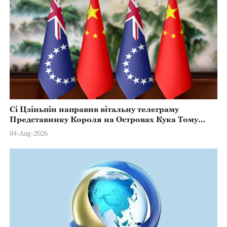
Сі Цзіньпін направив вітальну телеграму
Представнику Короля на Островах Кука Тому
Марстерсу з нагоди Дня Конституції
04-Aug-2026