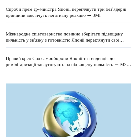
Спроби прем'єр-міністра Японії переглянути три без'ядерні
принципи викличуть негативну реакцію — ЗМІ
Міжнародне співтовариство повинно зберігати підвищену
пильність у зв'язку з готовністю Японії переглянути свої
документи в сфері національної безпеки — МЗС КНР
Правий крен Сил самооборони Японії та тенденція до
ремілітаризації заслуговують на підвищену пильність — МЗС
КНР