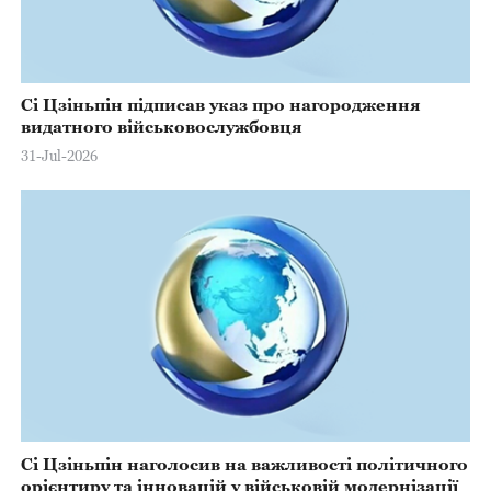
Сі Цзіньпін підписав указ про нагородження
видатного військовослужбовця
31-Jul-2026
Сі Цзіньпін наголосив на важливості політичного
орієнтиру та інновацій у військовій модернізації