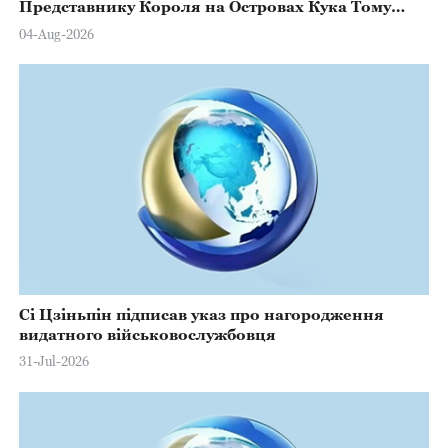
Представнику Короля на Островах Кука Тому
Марстерсу з нагоди Дня Конституції
04-Aug-2026
Сі Цзіньпін підписав указ про нагородження
видатного військовослужбовця
31-Jul-2026