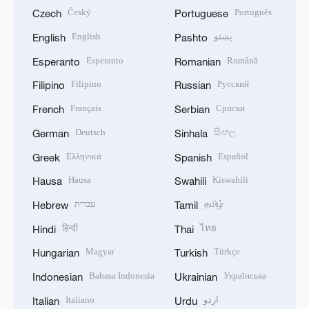
Český
Português
Czech
Portuguese
English
پښتو
English
Pashto
Esperanto
Română
Esperanto
Romanian
Filipino
Русский
Filipino
Russian
Français
Српски
French
Serbian
Deutsch
සිංහල
German
Sinhala
Ελληνικά
Español
Greek
Spanish
Hausa
Kiswahili
Hausa
Swahili
עברית
தமிழ்
Hebrew
Tamil
हिन्दी
ไทย
Hindi
Thai
Magyar
Türkçe
Hungarian
Turkish
Bahasa Indonesia
Українська
Indonesian
Ukrainian
Italiano
اردو
Italian
Urdu