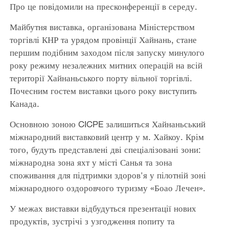
Про це повідомили на пресконференції в середу.
Майбутня виставка, організована Міністерством
торгівлі КНР та урядом провінції Хайнань, стане
першим подібним заходом після запуску минулого
року режиму незалежних митних операцій на всій
території Хайнаньського порту вільної торгівлі.
Почесним гостем виставки цього року виступить
Канада.
Основною зоною CICPE залишиться Хайнаньський
міжнародний виставковий центр у м. Хайкоу. Крім
того, будуть представлені дві спеціалізовані зони:
міжнародна зона яхт у місті Санья та зона
споживання для підтримки здоров'я у пілотній зоні
міжнародного оздоровчого туризму «Боао Лечен».
У межах виставки відбудуться презентації нових
продуктів, зустрічі з узгодження попиту та