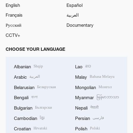
English
Español
Français
العربية
Русский
Documentary
CCTV+
CHOOSE YOUR LANGUAGE
Shqip
ລາວ
Albanian
Lao
العربية
Bahasa Melayu
Arabic
Malay
Беларуская
Монгол
Belarusian
Mongolian
বাংলা
မြန်မာဘာသာ
Bengali
Myanmar
Български
नेपाली
Bulgarian
Nepali
ខ្មែរ
فارسی
Cambodian
Persian
Hrvatski
Polski
Croatian
Polish