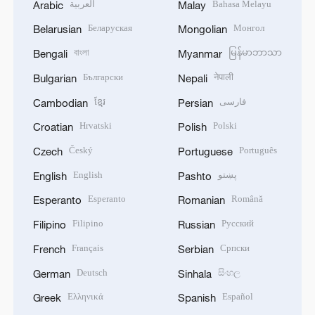
العربية
Bahasa Melayu
Arabic
Malay
Беларуская
Монгол
Belarusian
Mongolian
বাংলা
မြန်မာဘာသာ
Bengali
Myanmar
Български
नेपाली
Bulgarian
Nepali
ខ្មែរ
فارسی
Cambodian
Persian
Hrvatski
Polski
Croatian
Polish
Český
Português
Czech
Portuguese
English
پښتو
English
Pashto
Esperanto
Română
Esperanto
Romanian
Filipino
Русский
Filipino
Russian
Français
Српски
French
Serbian
Deutsch
සිංහල
German
Sinhala
Ελληνικά
Español
Greek
Spanish