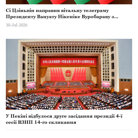
Сі Цзіньпін направив вітальну телеграму
Президенту Вануату Нікеніке Вуробараву з
нагоди Дня Незалежності країни
30-Jul-2026
У Пекіні відбулося друге засідання президії 4-ї
сесії ВЗНП 14-го скликання