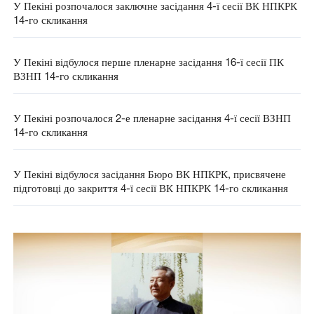
У Пекіні розпочалося заключне засідання 4-ї сесії ВК НПКРК
14-го скликання
У Пекіні відбулося перше пленарне засідання 16-ї сесії ПК
ВЗНП 14-го скликання
У Пекіні розпочалося 2-е пленарне засідання 4-ї сесії ВЗНП
14-го скликання
У Пекіні відбулося засідання Бюро ВК НПКРК, присвячене
підготовці до закриття 4-ї сесії ВК НПКРК 14-го скликання