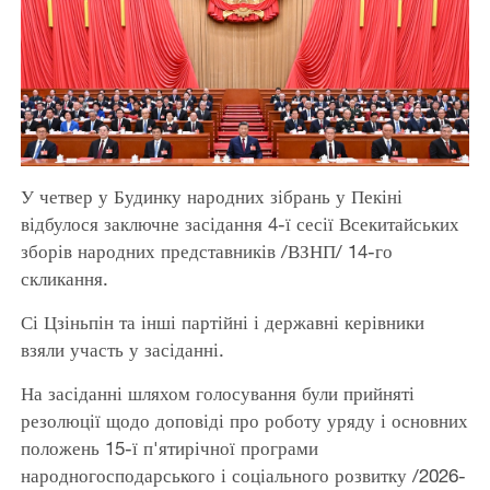
У четвер у Будинку народних зібрань у Пекіні
відбулося заключне засідання 4-ї сесії Всекитайських
зборів народних представників /ВЗНП/ 14-го
скликання.
Сі Цзіньпін та інші партійні і державні керівники
взяли участь у засіданні.
На засіданні шляхом голосування були прийняті
резолюції щодо доповіді про роботу уряду і основних
положень 15-ї п'ятирічної програми
народногосподарського і соціального розвитку /2026-