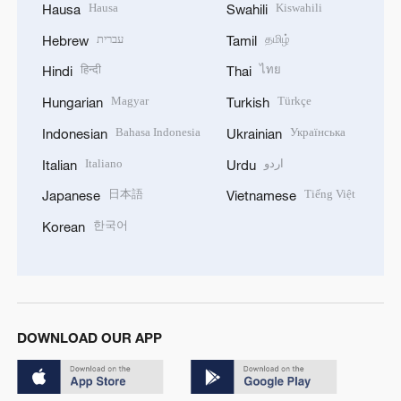
Hausa
Kiswahili
Hausa
Swahili
עברית
தமிழ்
Hebrew
Tamil
हिन्दी
ไทย
Hindi
Thai
Magyar
Türkçe
Hungarian
Turkish
Bahasa Indonesia
Українська
Indonesian
Ukrainian
Italiano
اردو
Italian
Urdu
日本語
Tiếng Việt
Japanese
Vietnamese
한국어
Korean
DOWNLOAD OUR APP