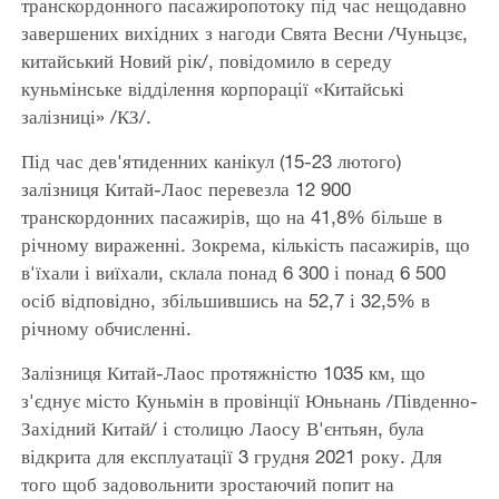
транскордонного пасажиропотоку під час нещодавно
завершених вихідних з нагоди Свята Весни /Чуньцзє,
китайський Новий рік/, повідомило в середу
куньмінське відділення корпорації «Китайські
залізниці» /КЗ/.
Під час дев'ятиденних канікул (15-23 лютого)
залізниця Китай-Лаос перевезла 12 900
транскордонних пасажирів, що на 41,8% більше в
річному вираженні. Зокрема, кількість пасажирів, що
в'їхали і виїхали, склала понад 6 300 і понад 6 500
осіб відповідно, збільшившись на 52,7 і 32,5% в
річному обчисленні.
Залізниця Китай-Лаос протяжністю 1035 км, що
з'єднує місто Куньмін в провінції Юньнань /Південно-
Західний Китай/ і столицю Лаосу В'єнтьян, була
відкрита для експлуатації 3 грудня 2021 року. Для
того щоб задовольнити зростаючий попит на