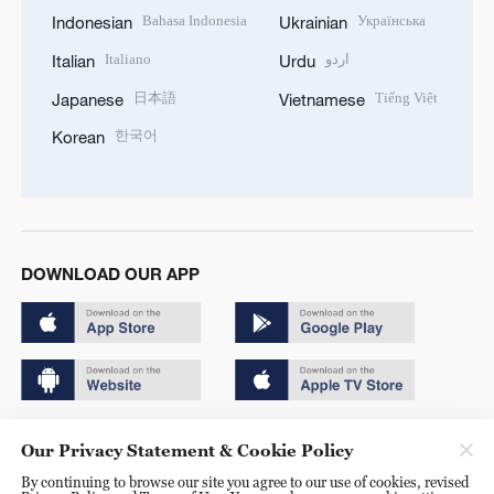
Bahasa Indonesia
Українська
Indonesian
Ukrainian
Italiano
اردو
Italian
Urdu
日本語
Tiếng Việt
Japanese
Vietnamese
한국어
Korean
DOWNLOAD OUR APP
Copyright © 2024 CGTN.
Our Privacy Statement & Cookie Policy
京ICP备20000184号
By continuing to browse our site you agree to our use of cookies, revised