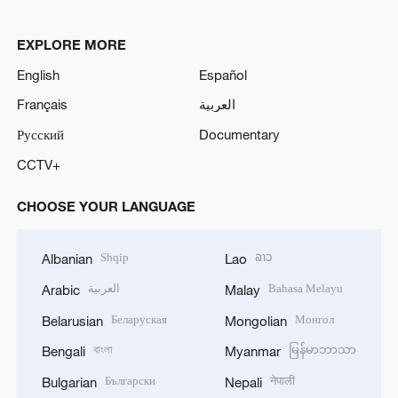
EXPLORE MORE
English
Español
Français
العربية
Русский
Documentary
CCTV+
CHOOSE YOUR LANGUAGE
Shqip
ລາວ
Albanian
Lao
العربية
Bahasa Melayu
Arabic
Malay
Беларуская
Монгол
Belarusian
Mongolian
বাংলা
မြန်မာဘာသာ
Bengali
Myanmar
Български
नेपाली
Bulgarian
Nepali