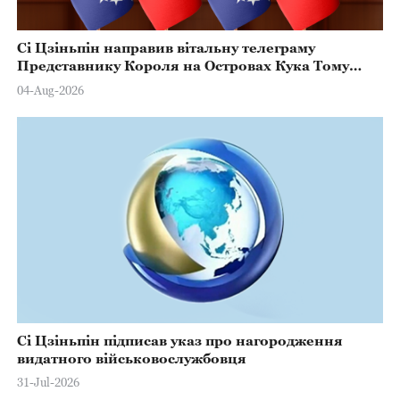
Сі Цзіньпін направив вітальну телеграму
Представнику Короля на Островах Кука Тому
Марстерсу з нагоди Дня Конституції
04-Aug-2026
Сі Цзіньпін підписав указ про нагородження
видатного військовослужбовця
31-Jul-2026