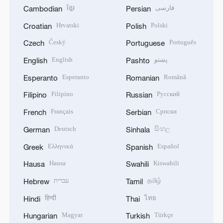
ខ្មែរ
فارسی
Cambodian
Persian
Hrvatski
Polski
Croatian
Polish
Český
Português
Czech
Portuguese
English
پښتو
English
Pashto
Esperanto
Română
Esperanto
Romanian
Filipino
Русский
Filipino
Russian
Français
Српски
French
Serbian
Deutsch
සිංහල
German
Sinhala
Ελληνικά
Español
Greek
Spanish
Hausa
Kiswahili
Hausa
Swahili
עברית
தமிழ்
Hebrew
Tamil
हिन्दी
ไทย
Hindi
Thai
Magyar
Türkçe
Hungarian
Turkish