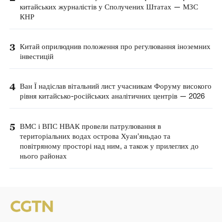
китайських журналістів у Сполучених Штатах — МЗС
КНР
3
Китай оприлюднив положення про регулювання іноземних
інвестицій
4
Ван Ї надіслав вітальний лист учасникам Форуму високого
рівня китайсько-російських аналітичних центрів — 2026
5
ВМС і ВПС НВАК провели патрулювання в
територіальних водах острова Хуан'яньдао та
повітряному просторі над ним, а також у прилеглих до
нього районах