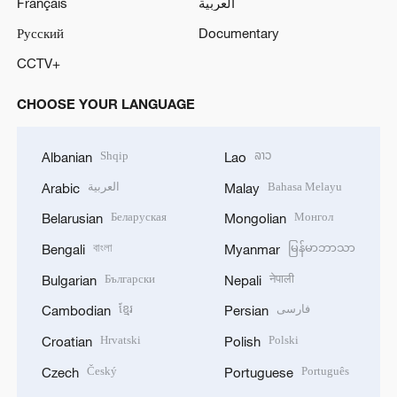
Français
العربية
Русский
Documentary
CCTV+
CHOOSE YOUR LANGUAGE
Shqip
ລາວ
Albanian
Lao
العربية
Bahasa Melayu
Arabic
Malay
Беларуская
Монгол
Belarusian
Mongolian
বাংলা
မြန်မာဘာသာ
Bengali
Myanmar
Български
नेपाली
Bulgarian
Nepali
ខ្មែរ
فارسی
Cambodian
Persian
Hrvatski
Polski
Croatian
Polish
Český
Português
Czech
Portuguese