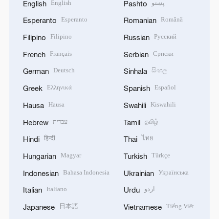
English
پښتو
English
Pashto
Esperanto
Română
Esperanto
Romanian
Filipino
Русский
Filipino
Russian
Français
Српски
French
Serbian
Deutsch
සිංහල
German
Sinhala
Ελληνικά
Español
Greek
Spanish
Hausa
Kiswahili
Hausa
Swahili
עברית
தமிழ்
Hebrew
Tamil
हिन्दी
ไทย
Hindi
Thai
Magyar
Türkçe
Hungarian
Turkish
Bahasa Indonesia
Українська
Indonesian
Ukrainian
Italiano
اردو
Italian
Urdu
日本語
Tiếng Việt
Japanese
Vietnamese