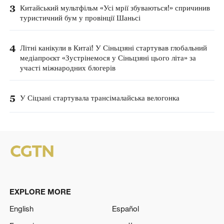
3
Китайський мультфільм «Усі мрії збуваються!» спричинив
туристичний бум у провінції Шаньсі
4
Літні канікули в Китаї! У Сіньцзяні стартував глобальний
медіапроєкт «Зустрінемося у Сіньцзяні цього літа» за
участі міжнародних блогерів
5
У Сіцзані стартувала трансімалайська велогонка
EXPLORE MORE
English
Español