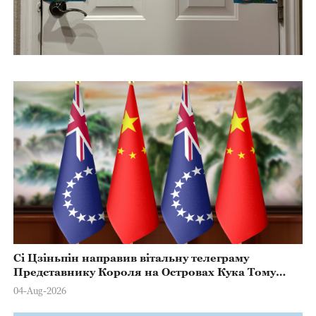
Сі Цзіньпін направив вітальну телеграму
Представнику Короля на Островах Кука Тому
Марстерсу з нагоди Дня Конституції
04-Aug-2026