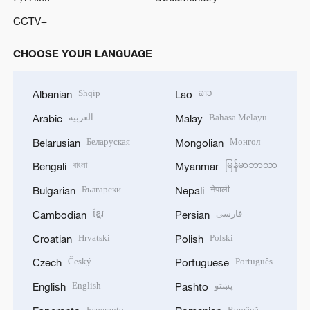
CCTV+
CHOOSE YOUR LANGUAGE
Shqip
ລາວ
Albanian
Lao
العربية
Bahasa Melayu
Arabic
Malay
Беларуская
Монгол
Belarusian
Mongolian
বাংলা
မြန်မာဘာသာ
Bengali
Myanmar
Български
नेपाली
Bulgarian
Nepali
ខ្មែរ
فارسی
Cambodian
Persian
Hrvatski
Polski
Croatian
Polish
Český
Português
Czech
Portuguese
English
پښتو
English
Pashto
Esperanto
Română