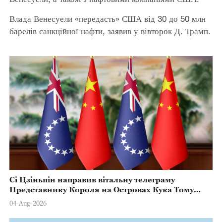
Влада Венесуели «передасть» США від 30 до 50 млн
барелів санкційної нафти, заявив у вівторок Д. Трамп.
Сі Цзіньпін направив вітальну телеграму
Представнику Короля на Островах Кука Тому
Марстерсу з нагоди Дня Конституції
04-Aug-2026