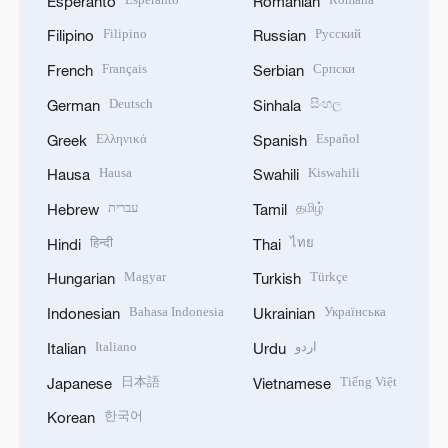
Esperanto
Romanian
Filipino
Русский
Filipino
Russian
Français
Српски
French
Serbian
Deutsch
සිංහල
German
Sinhala
Ελληνικά
Español
Greek
Spanish
Hausa
Kiswahili
Hausa
Swahili
עברית
தமிழ்
Hebrew
Tamil
हिन्दी
ไทย
Hindi
Thai
Magyar
Türkçe
Hungarian
Turkish
Bahasa Indonesia
Українська
Indonesian
Ukrainian
Italiano
اردو
Italian
Urdu
日本語
Tiếng Việt
Japanese
Vietnamese
한국어
Korean