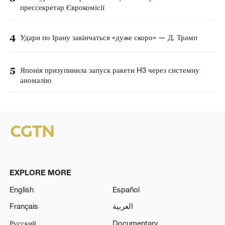
прессекретар Єврокомісії
4
Удари по Ірану закінчаться «дуже скоро» — Д. Трамп
5
Японія призупинила запуск ракети H3 через системну
аномалію
EXPLORE MORE
English
Español
Français
العربية
Русский
Documentary