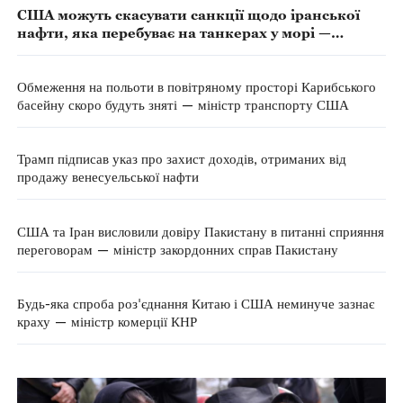
США можуть скасувати санкції щодо іранської
нафти, яка перебуває на танкерах у морі —
міністр фінансів
Обмеження на польоти в повітряному просторі Карибського
басейну скоро будуть зняті — міністр транспорту США
Трамп підписав указ про захист доходів, отриманих від
продажу венесуельської нафти
США та Іран висловили довіру Пакистану в питанні сприяння
переговорам — міністр закордонних справ Пакистану
Будь-яка спроба роз'єднання Китаю і США неминуче зазнає
краху — міністр комерції КНР