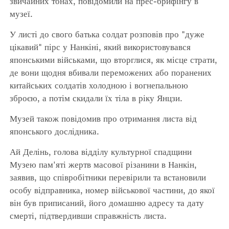
звичайних тонах, повідомили на прес-брифінгу в
музеї.
У листі до свого батька солдат розповів про "дуже
цікавий" пірс у Нанкіні, який використовувався
японськими військами, що вторглися, як місце страти,
де вони щодня вбивали переможених або поранених
китайських солдатів холодною і вогнепальною
зброєю, а потім скидали їх тіла в ріку Янцзи.
Музей також повідомив про отримання листа від
японського дослідника.
Ай Делінь, голова відділу культурної спадщини
Музею пам'яті жертв масової різанини в Нанкін,
заявив, що співробітники перевірили та встановили
особу відправника, номер військової частини, до якої
він був приписаний, його домашню адресу та дату
смерті, підтвердивши справжність листа.