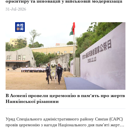
орієнтиру та інновацій у військовій модернізації
31-Jul-2026
В Аомені провели церемонію в памʼять про жертв
Нанкінської різанини
Уряд Спеціального адміністративного району Сянґан (САРС)
провів церемонію з нагоди Національного дня пам'яті жертв
Нанкінської різанини