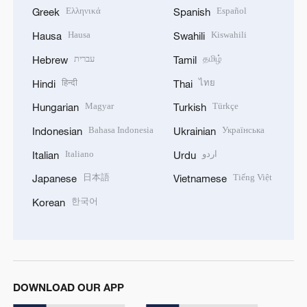
Ελληνικά
Español
Greek
Spanish
Hausa
Kiswahili
Hausa
Swahili
עברית
தமிழ்
Hebrew
Tamil
हिन्दी
ไทย
Hindi
Thai
Magyar
Türkçe
Hungarian
Turkish
Bahasa Indonesia
Українська
Indonesian
Ukrainian
Italiano
اردو
Italian
Urdu
日本語
Tiếng Việt
Japanese
Vietnamese
한국어
Korean
DOWNLOAD OUR APP