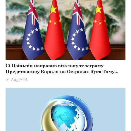
Сі Цзіньпін направив вітальну телеграму
Представнику Короля на Островах Кука Тому
Марстерсу з нагоди Дня Конституції
04-Aug-2026