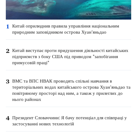
1
Китай оприлюднив правила управління національним
природним заповідником острова Хуан'яньдао
2
Китай виступає проти придушення діяльності китайських
підприємств з боку США під приводом "запобігання
примусовій праці"
3
ВМС та ВПС НВАК проводять спільні навчання в
територіальних водах китайського острова Хуан'яньдао та
повітряному просторі над ним, а також у прилеглих до
нього районах
4
Президент Словаччини: Я бачу потенціал для співпраці у
застосуванні нових технологій