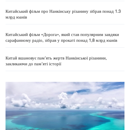
Китайський фільм про Нанкінську різанину зібрав понад 1.3
млрд юанів
Китайський фільм «Дорога», який став популярним завдяки
сарафанному радіо, зібрав у прокаті понад 1,8 млрд юанів
Китай вшановує пам'ять жертв Нанкінської різанини,
закликаючи до пам'яті історії