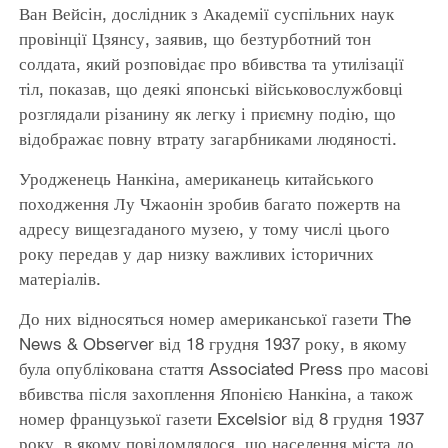
Ван Вейсін, дослідник з Академії суспільних наук
провінції Цзянсу, заявив, що безтурботний тон
солдата, який розповідає про вбивства та утилізації
тіл, показав, що деякі японські військовослужбовці
розглядали різанину як легку і приємну подію, що
відображає повну втрату загарбниками людяності.
Уродженець Нанкіна, американець китайського
походження Лу Чжаонін зробив багато пожертв на
адресу вищезгаданого музею, у тому числі цього
року передав у дар низку важливих історичних
матеріалів.
До них відносяться номер американської газети The
News & Observer від 18 грудня 1937 року, в якому
була опублікована стаття Associated Press про масові
вбивства після захоплення Японією Нанкіна, а також
номер французької газети Excelsior від 8 грудня 1937
року, в якому повідомлялося, що населення міста до