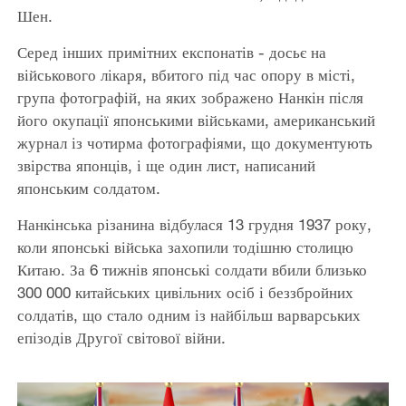
Шен.
Серед інших примітних експонатів - досьє на
військового лікаря, вбитого під час опору в місті,
група фотографій, на яких зображено Нанкін після
його окупації японськими військами, американський
журнал із чотирма фотографіями, що документують
звірства японців, і ще один лист, написаний
японським солдатом.
Нанкінська різанина відбулася 13 грудня 1937 року,
коли японські війська захопили тодішню столицю
Китаю. За 6 тижнів японські солдати вбили близько
300 000 китайських цивільних осіб і беззбройних
солдатів, що стало одним із найбільш варварських
епізодів Другої світової війни.