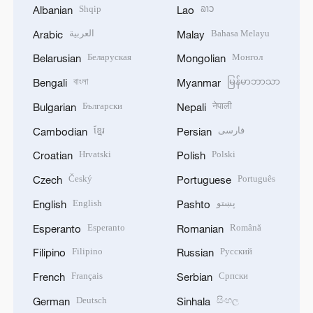
Shqip
ລາວ
Albanian
Lao
العربية
Bahasa Melayu
Arabic
Malay
Беларуская
Монгол
Belarusian
Mongolian
বাংলা
မြန်မာဘာသာ
Bengali
Myanmar
Български
नेपाली
Bulgarian
Nepali
ខ្មែរ
فارسی
Cambodian
Persian
Hrvatski
Polski
Croatian
Polish
Český
Português
Czech
Portuguese
English
پښتو
English
Pashto
Esperanto
Română
Esperanto
Romanian
Filipino
Русский
Filipino
Russian
Français
Српски
French
Serbian
Deutsch
සිංහල
German
Sinhala