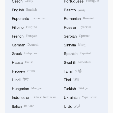
Český
Português
Czech
Portuguese
English
پښتو
English
Pashto
Esperanto
Română
Esperanto
Romanian
Filipino
Русский
Filipino
Russian
Français
Српски
French
Serbian
Deutsch
සිංහල
German
Sinhala
Ελληνικά
Español
Greek
Spanish
Hausa
Kiswahili
Hausa
Swahili
עברית
தமிழ்
Hebrew
Tamil
हिन्दी
ไทย
Hindi
Thai
Magyar
Türkçe
Hungarian
Turkish
Bahasa Indonesia
Українська
Indonesian
Ukrainian
Italiano
اردو
Italian
Urdu