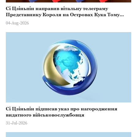
Сі Цзіньпін направив вітальну телеграму
Представнику Короля на Островах Кука Тому
Марстерсу з нагоди Дня Конституції
04-Aug-2026
Сі Цзіньпін підписав указ про нагородження
видатного військовослужбовця
31-Jul-2026