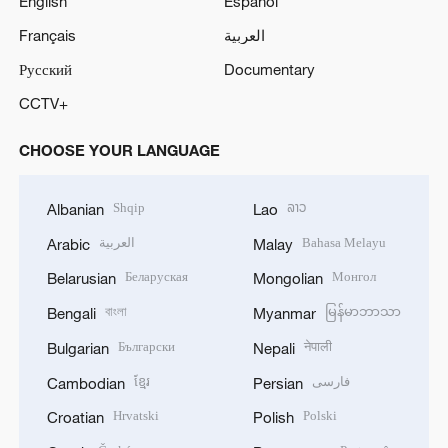
English
Español
Français
العربية
Русский
Documentary
CCTV+
CHOOSE YOUR LANGUAGE
Shqip
ລາວ
Albanian
Lao
العربية
Bahasa Melayu
Arabic
Malay
Беларуская
Монгол
Belarusian
Mongolian
বাংলা
မြန်မာဘာသာ
Bengali
Myanmar
Български
नेपाली
Bulgarian
Nepali
ខ្មែរ
فارسی
Cambodian
Persian
Hrvatski
Polski
Croatian
Polish