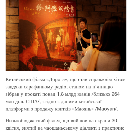
Китайський фільм «Дорога», що став справжнім хітом
завдяки сарафанному радіо, станом на п’ятницю
зібрав у прокаті понад 1,8 млрд юанів /близько 264
млн дол. США/, згідно з даними китайської
платформи з продажу квитків «Маоянь» /Maoyan/.
Низькобюджетний фільм, що вийшов на екрани 30
квітня, знятий на чаошаньському діалекті з практично