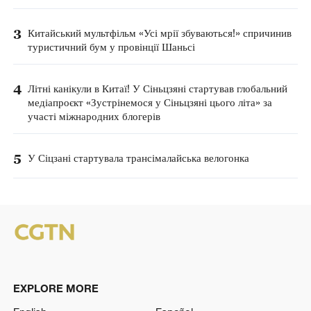
3
Китайський мультфільм «Усі мрії збуваються!» спричинив
туристичний бум у провінції Шаньсі
4
Літні канікули в Китаї! У Сіньцзяні стартував глобальний
медіапроєкт «Зустрінемося у Сіньцзяні цього літа» за
участі міжнародних блогерів
5
У Сіцзані стартувала трансімалайська велогонка
EXPLORE MORE