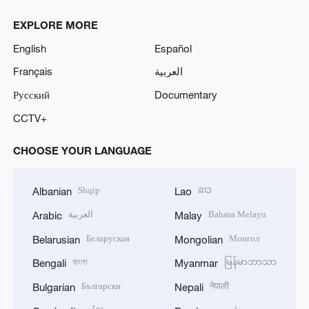
EXPLORE MORE
English
Español
Français
العربية
Русский
Documentary
CCTV+
CHOOSE YOUR LANGUAGE
Shqip
ລາວ
Albanian
Lao
العربية
Bahasa Melayu
Arabic
Malay
Беларуская
Монгол
Belarusian
Mongolian
বাংলা
မြန်မာဘာသာ
Bengali
Myanmar
Български
नेपाली
Bulgarian
Nepali