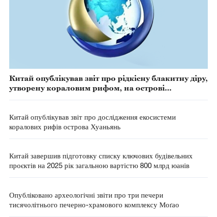
Китай опублікував звіт про рідкісну блакитну діру,
утворену кораловим рифом, на острові
Хуан'яньдао
Китай опублікував звіт про дослідження екосистеми
коралових рифів острова Хуаньянь
Китай завершив підготовку списку ключових будівельних
проєктів на 2025 рік загальною вартістю 800 млрд юанів
Опубліковано археологічні звіти про три печери
тисячолітнього печерно-храмового комплексу Моґао