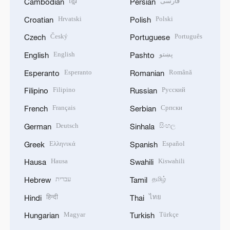
ខ្មែរ
فارسی
Cambodian
Persian
Hrvatski
Polski
Croatian
Polish
Český
Português
Czech
Portuguese
English
پښتو
English
Pashto
Esperanto
Română
Esperanto
Romanian
Filipino
Русский
Filipino
Russian
Français
Српски
French
Serbian
Deutsch
සිංහල
German
Sinhala
Ελληνικά
Español
Greek
Spanish
Hausa
Kiswahili
Hausa
Swahili
עברית
தமிழ்
Hebrew
Tamil
हिन्दी
ไทย
Hindi
Thai
Magyar
Türkçe
Hungarian
Turkish