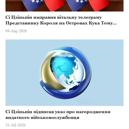
Сі Цзіньпін направив вітальну телеграму
Представнику Короля на Островах Кука Тому
Марстерсу з нагоди Дня Конституції
04-Aug-2026
Сі Цзіньпін підписав указ про нагородження
видатного військовослужбовця
31-Jul-2026