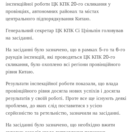
інспекційної роботи ЦК КПК 20-го скликання у
провінціях, автономних районах та містах
центрального підпорядкування Китаю.
Генеральний секретар ЦК КПК Сі Цзіньпін головував
на засіданні.
На засіданні було зазначено, що в рамках 5-го та 6-го
раундів інспекцій, які проводяться ЦК КПК 20-го
скликання, було охоплено всі регіони провінційного
рівня Китаю.
Результати інспекційної роботи показали, що влада
провінційного рівня досягла нових успіхів і досягла
результатів у своїй роботі. Проте все ще існують деякі
проблеми, до яких слід поставитися з усією
серйозністю та ретельністю, зазначили на засіданні.
На засіданні було зазначено, що необхідно вжити
суворих заходів щодо виправлення порушень,