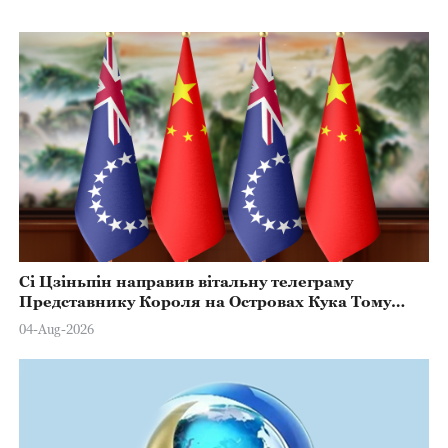
Сі Цзіньпін направив вітальну телеграму
Представнику Короля на Островах Кука Тому
Марстерсу з нагоди Дня Конституції
04-Aug-2026