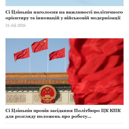
Сі Цзіньпін наголосив на важливості політичного
орієнтиру та інновацій у військовій модернізації
31-Jul-2026
Сі Цзіньпін провів засідання Політбюро ЦК КПК
для розгляду положень про роботу
координаційних органів при ЦК КПК щодо
обговорення та прийняття рішень