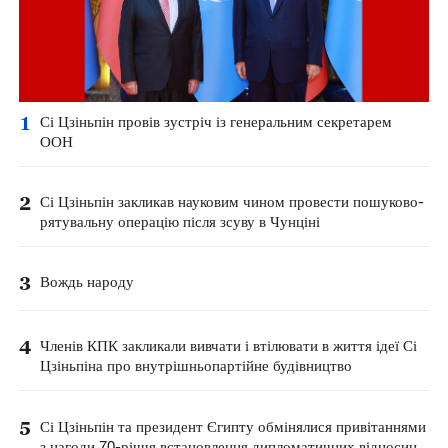
1
Сі Цзіньпін провів зустріч із генеральним секретарем
ООН
2
Сі Цзіньпін закликав науковим чином провести пошуково-
рятувальну операцію після зсуву в Чунціні
3
Вождь народу
4
Членів КПК закликали вивчати і втілювати в життя ідеї Сі
Цзіньпіна про внутрішньопартійне будівництво
5
Сі Цзіньпін та президент Єгипту обмінялися привітаннями
з нагоди 70-річчя встановлення дипломатичних відносин