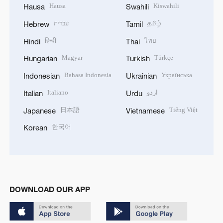
Hausa
Kiswahili
Hausa
Swahili
עברית
தமிழ்
Hebrew
Tamil
हिन्दी
ไทย
Hindi
Thai
Magyar
Türkçe
Hungarian
Turkish
Bahasa Indonesia
Українська
Indonesian
Ukrainian
Italiano
اردو
Italian
Urdu
日本語
Tiếng Việt
Japanese
Vietnamese
한국어
Korean
DOWNLOAD OUR APP