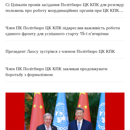
Сі Цзіньпін провів засідання Політбюро ЦК КПК для розгляду
положень про роботу координаційних органів при ЦК КПК
щодо обговорення та прийняття рішень
Член ПК Політбюро ЦК КПК підкреслив важливість роботи
єдиного фронту для успішного старту 15-ї п'ятирічки
Президент Лаосу зустрівся з членом Політбюро ЦК КПК
Член ПК Політбюро ЦК КПК закликав продовжувати
боротьбу з формалізмом