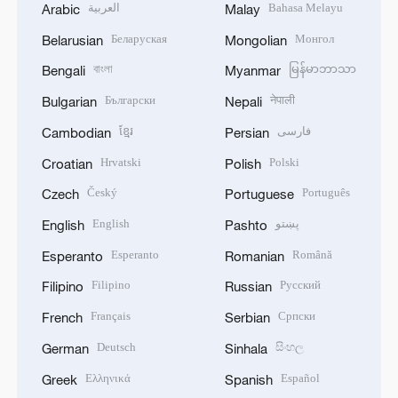
العربية
Bahasa Melayu
Arabic
Malay
Беларуская
Монгол
Belarusian
Mongolian
বাংলা
မြန်မာဘာသာ
Bengali
Myanmar
Български
नेपाली
Bulgarian
Nepali
ខ្មែរ
فارسی
Cambodian
Persian
Hrvatski
Polski
Croatian
Polish
Český
Português
Czech
Portuguese
English
پښتو
English
Pashto
Esperanto
Română
Esperanto
Romanian
Filipino
Русский
Filipino
Russian
Français
Српски
French
Serbian
Deutsch
සිංහල
German
Sinhala
Ελληνικά
Español
Greek
Spanish