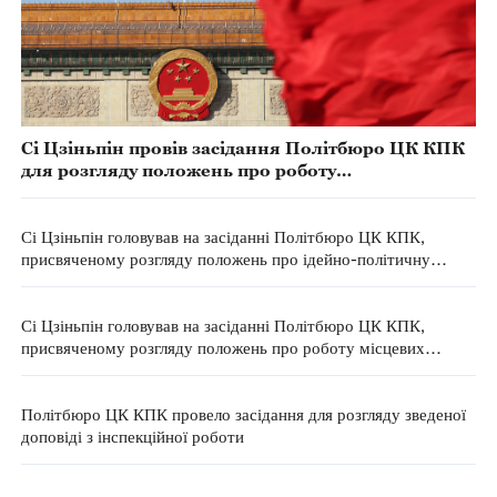
Сі Цзіньпін провів засідання Політбюро ЦК КПК
для розгляду положень про роботу
координаційних органів при ЦК КПК щодо
обговорення та прийняття рішень
Сі Цзіньпін головував на засіданні Політбюро ЦК КПК,
присвяченому розгляду положень про ідейно-політичну
роботу КПК та вивченню проекту Закону про сприяння
національній згуртованості та прогресу
Сі Цзіньпін головував на засіданні Політбюро ЦК КПК,
присвяченому розгляду положень про роботу місцевих
партійних комітетів
Політбюро ЦК КПК провело засідання для розгляду зведеної
доповіді з інспекційної роботи