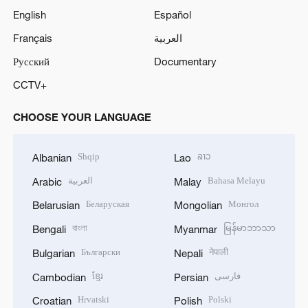
English
Español
Français
العربية
Русский
Documentary
CCTV+
CHOOSE YOUR LANGUAGE
Shqip
ລາວ
Albanian
Lao
العربية
Bahasa Melayu
Arabic
Malay
Беларуская
Монгол
Belarusian
Mongolian
বাংলা
မြန်မာဘာသာ
Bengali
Myanmar
Български
नेपाली
Bulgarian
Nepali
ខ្មែរ
فارسی
Cambodian
Persian
Hrvatski
Polski
Croatian
Polish