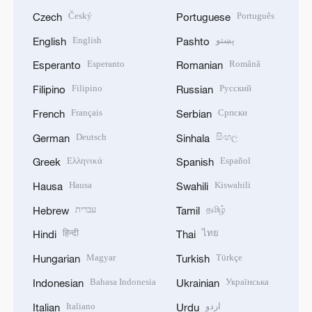
Český
Português
Czech
Portuguese
English
پښتو
English
Pashto
Esperanto
Română
Esperanto
Romanian
Filipino
Русский
Filipino
Russian
Français
Српски
French
Serbian
Deutsch
සිංහල
German
Sinhala
Ελληνικά
Español
Greek
Spanish
Hausa
Kiswahili
Hausa
Swahili
עברית
தமிழ்
Hebrew
Tamil
हिन्दी
ไทย
Hindi
Thai
Magyar
Türkçe
Hungarian
Turkish
Bahasa Indonesia
Українська
Indonesian
Ukrainian
Italiano
اردو
Italian
Urdu