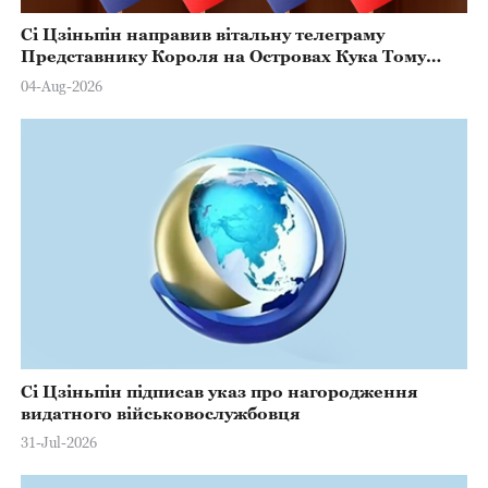
Сі Цзіньпін направив вітальну телеграму
Представнику Короля на Островах Кука Тому
Марстерсу з нагоди Дня Конституції
04-Aug-2026
Сі Цзіньпін підписав указ про нагородження
видатного військовослужбовця
31-Jul-2026