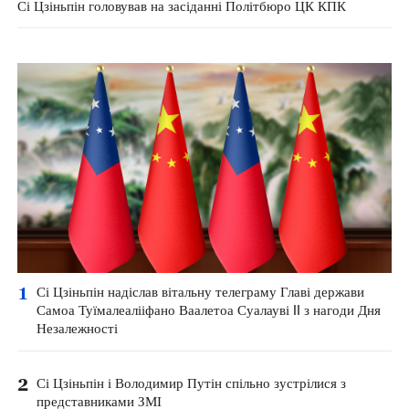
Сі Цзіньпін головував на засіданні Політбюро ЦК КПК
1
Сі Цзіньпін надіслав вітальну телеграму Главі держави
Самоа Туїмалеалііфано Ваалетоа Суалауві II з нагоди Дня
Незалежності
2
Сі Цзіньпін і Володимир Путін спільно зустрілися з
представниками ЗМІ