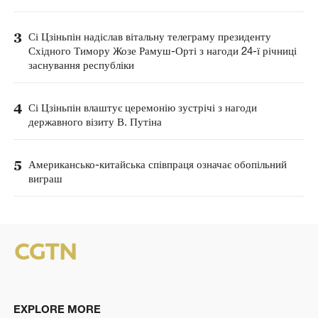
3
Сі Цзіньпін надіслав вітальну телеграму президенту
Східного Тимору Жозе Рамуш-Орті з нагоди 24-ї річниці
заснування республіки
4
Сі Цзіньпін влаштує церемонію зустрічі з нагоди
державного візиту В. Путіна
5
Американсько-китайська співпраця означає обопільний
виграш
EXPLORE MORE