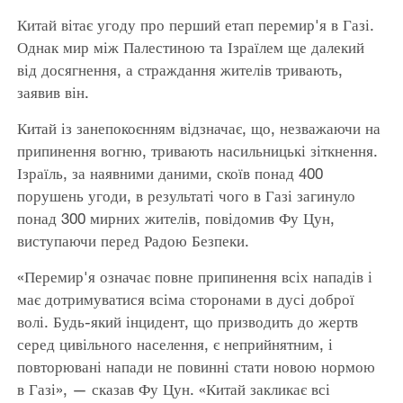
Китай вітає угоду про перший етап перемир'я в Газі.
Однак мир між Палестиною та Ізраїлем ще далекий
від досягнення, а страждання жителів тривають,
заявив він.
Китай із занепокоєнням відзначає, що, незважаючи на
припинення вогню, тривають насильницькі зіткнення.
Ізраїль, за наявними даними, скоїв понад 400
порушень угоди, в результаті чого в Газі загинуло
понад 300 мирних жителів, повідомив Фу Цун,
виступаючи перед Радою Безпеки.
«Перемир'я означає повне припинення всіх нападів і
має дотримуватися всіма сторонами в дусі доброї
волі. Будь-який інцидент, що призводить до жертв
серед цивільного населення, є неприйнятним, і
повторювані напади не повинні стати новою нормою
в Газі», — сказав Фу Цун. «Китай закликає всі