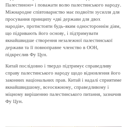
Палестиною» і поважати волю палестинського народу.
Міжнародне співтовариство має подвоїти зусилля для
просування принципу «дві держави для двох
народів», протистояти будь-яким одностороннім діям,
що підривають його основу, і підтримувати
якнайшвидше створення незалежної палестинської
держави та її повноправне членство в ООН,
підкреслив Фу Цун.
Китай послідовно і твердо підтримує справедливу
справу палестинського народу щодо відновлення його
законних національних прав. Китай і надалі сприятиме
якнайшвидшому, всеосяжному, справедливому і
міцному вирішенню палестинського питання, зазначив
Фу Цун.