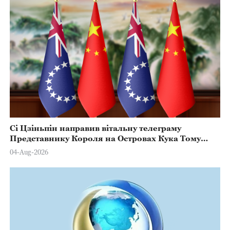
Сі Цзіньпін направив вітальну телеграму
Представнику Короля на Островах Кука Тому
Марстерсу з нагоди Дня Конституції
04-Aug-2026