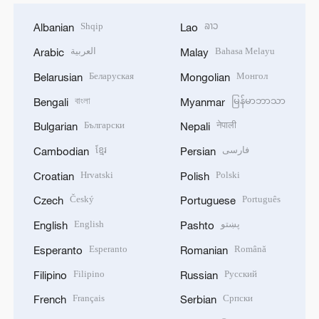
Shqip
ລາວ
Albanian
Lao
العربية
Bahasa Melayu
Arabic
Malay
Беларуская
Монгол
Belarusian
Mongolian
বাংলা
မြန်မာဘာသာ
Bengali
Myanmar
Български
नेपाली
Bulgarian
Nepali
ខ្មែរ
فارسی
Cambodian
Persian
Hrvatski
Polski
Croatian
Polish
Český
Português
Czech
Portuguese
English
پښتو
English
Pashto
Esperanto
Română
Esperanto
Romanian
Filipino
Русский
Filipino
Russian
Français
Српски
French
Serbian