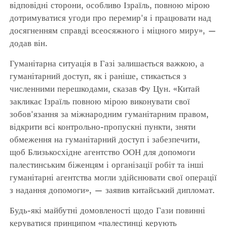
відповідні сторони, особливо Ізраїль, повною мірою
дотримуватися угоди про перемир'я і працювати над
досягненням справді всеосяжного і міцного миру», —
додав він.
Гуманітарна ситуація в Газі залишається важкою, а
гуманітарний доступ, як і раніше, стикається з
численними перешкодами, сказав Фу Цун. «Китай
закликає Ізраїль повною мірою виконувати свої
зобов'язання за міжнародним гуманітарним правом,
відкрити всі контрольно-пропускні пункти, зняти
обмеження на гуманітарний доступ і забезпечити,
щоб Близькосхідне агентство ООН для допомоги
палестинським біженцям і організації робіт та інші
гуманітарні агентства могли здійснювати свої операції
з надання допомоги», — заявив китайський дипломат.
Будь-які майбутні домовленості щодо Гази повинні
керуватися принципом «палестинці керують