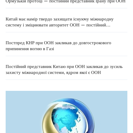
Ормузькій протоці — постійний представник Ірану при ООН
Китай має намір твердо захищати існуючу міжнародну
систему і зміцнювати авторитет ООН — постійний
представник КНР при Відділенні ООН у Відні
Постпред КНР при ООН закликав до довгострокового
припинення вогню в Газі
Постійний представник Китаю при ООН закликав до зусиль
захисту міжнародної системи, ядром якої є ООН