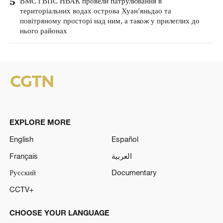
5
ВМС і ВПС НВАК провели патрулювання в
територіальних водах острова Хуан'яньдао та
повітряному просторі над ним, а також у прилеглих до
нього районах
EXPLORE MORE
English
Español
Français
العربية
Русский
Documentary
CCTV+
CHOOSE YOUR LANGUAGE