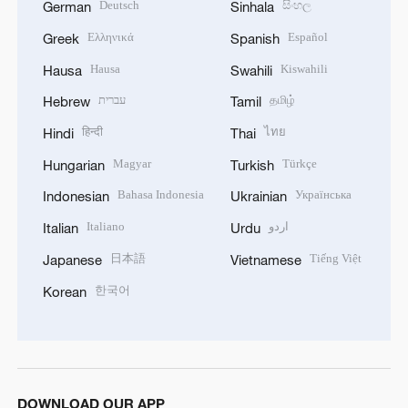
Deutsch
සිංහල
German
Sinhala
Ελληνικά
Español
Greek
Spanish
Hausa
Kiswahili
Hausa
Swahili
עברית
தமிழ்
Hebrew
Tamil
हिन्दी
ไทย
Hindi
Thai
Magyar
Türkçe
Hungarian
Turkish
Bahasa Indonesia
Українська
Indonesian
Ukrainian
Italiano
اردو
Italian
Urdu
日本語
Tiếng Việt
Japanese
Vietnamese
한국어
Korean
DOWNLOAD OUR APP