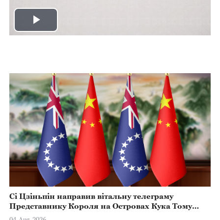
Play
Video
Сі Цзіньпін направив вітальну телеграму
Представнику Короля на Островах Кука Тому
Марстерсу з нагоди Дня Конституції
04-Aug-2026