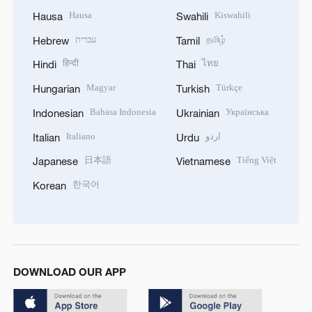
Hausa
Kiswahili
Hausa
Swahili
עברית
தமிழ்
Hebrew
Tamil
हिन्दी
ไทย
Hindi
Thai
Magyar
Türkçe
Hungarian
Turkish
Bahasa Indonesia
Українська
Indonesian
Ukrainian
Italiano
اردو
Italian
Urdu
日本語
Tiếng Việt
Japanese
Vietnamese
한국어
Korean
DOWNLOAD OUR APP