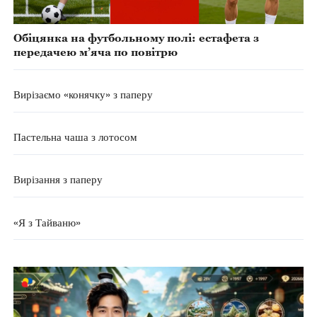
Обіцянка на футбольному полі: естафета з
передачею м’яча по повітрю
Вирізаємо «конячку» з паперу
Пастельна чаша з лотосом
Вирізання з паперу
«Я з Тайваню»