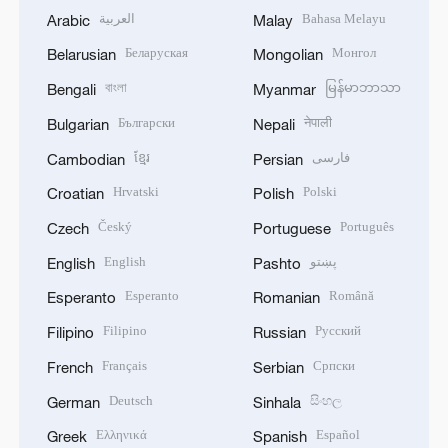
العربية
Bahasa Melayu
Arabic
Malay
Беларуская
Монгол
Belarusian
Mongolian
বাংলা
မြန်မာဘာသာ
Bengali
Myanmar
Български
नेपाली
Bulgarian
Nepali
ខ្មែរ
فارسی
Cambodian
Persian
Hrvatski
Polski
Croatian
Polish
Český
Português
Czech
Portuguese
English
پښتو
English
Pashto
Esperanto
Română
Esperanto
Romanian
Filipino
Русский
Filipino
Russian
Français
Српски
French
Serbian
Deutsch
සිංහල
German
Sinhala
Ελληνικά
Español
Greek
Spanish