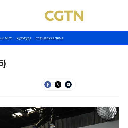
ий міст
культура
спеціальна тема
5)