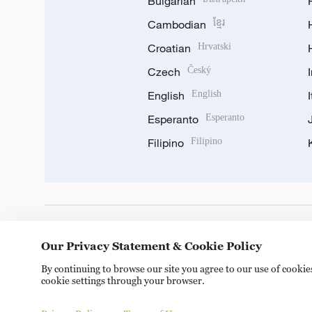
Bulgarian
Cambodian
ខ្មែរ
Croatian
Hrvatski
Czech
Český
English
English
Esperanto
Esperanto
Filipino
Filipino
DOWNLOAD OUR APP
Our Privacy Statement & Cookie Policy
By continuing to browse our site you agree to our use of cooki
cookie settings through your browser.