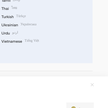
Tamil
Thai
ไทย
Turkish
Türkçe
Ukrainian
Українська
Urdu
اردو
Vietnamese
Tiếng Việt