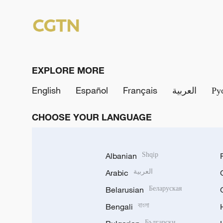
EXPLORE MORE
English
Español
Français
العربية
Ру
CHOOSE YOUR LANGUAGE
Albanian
Shqip
Arabic
العربية
Belarusian
Беларуская
Bengali
বাংলা
Български