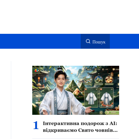
Пошук
1
Інтерактивна подорож з AI:
відкриваємо Свято човнів-
драконів