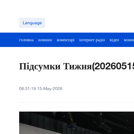
Language
головна
новини
коментарі
інтернет радіо
відео
мовн
Підсумки Тижня(2026051
08:31:19 15-May-2026