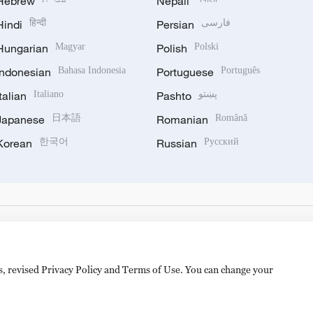
Hebrew
Nepali
Hindi
हिन्दी
Persian
فارسی
Hungarian
Magyar
Polish
Polski
Indonesian
Bahasa Indonesia
Portuguese
Português
Italian
Italiano
Pashto
پښتو
Japanese
日本語
Romanian
Română
Korean
한국어
Russian
Русский
es, revised Privacy Policy and Terms of Use. You can change your