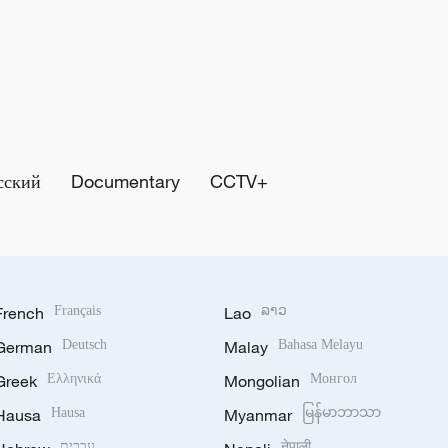
сский
Documentary
CCTV+
French
Français
Lao
ລາວ
German
Deutsch
Malay
Bahasa Melayu
Greek
Ελληνικά
Mongolian
Монгол
Hausa
Hausa
Myanmar
မြန်မာဘာသာ
עברית
नेपाली