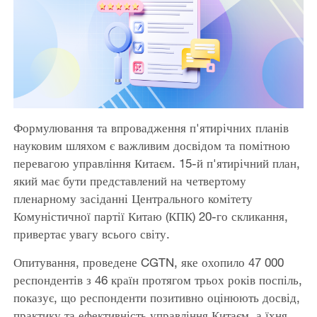
Формулювання та впровадження п'ятирічних планів
науковим шляхом є важливим досвідом та помітною
перевагою управління Китаєм. 15-й п'ятирічний план,
який має бути представлений на четвертому
пленарному засіданні Центрального комітету
Комуністичної партії Китаю (КПК) 20-го скликання,
привертає увагу всього світу.
Опитування, проведене CGTN, яке охопило 47 000
респондентів з 46 країн протягом трьох років поспіль,
показує, що респонденти позитивно оцінюють досвід,
практику та ефективність управління Китаєм, а їхня