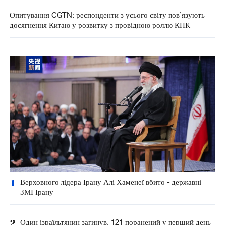
Опитування CGTN: респонденти з усього світу пов’язують
досягнення Китаю у розвитку з провідною роллю КПК
1
Верховного лідера Ірану Алі Хаменеї вбито - державні
ЗМІ Ірану
2
Один ізраїльтянин загинув, 121 поранений у перший день