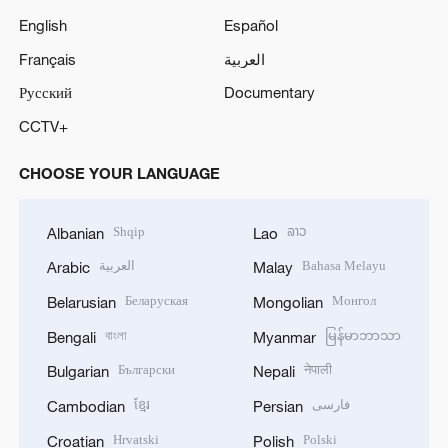
English
Español
Français
العربية
Русский
Documentary
CCTV+
CHOOSE YOUR LANGUAGE
Shqip
ລາວ
Albanian
Lao
العربية
Bahasa Melayu
Arabic
Malay
Беларуская
Монгол
Belarusian
Mongolian
বাংলা
မြန်မာဘာသာ
Bengali
Myanmar
Български
नेपाली
Bulgarian
Nepali
ខ្មែរ
فارسی
Cambodian
Persian
Hrvatski
Polski
Croatian
Polish