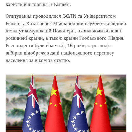
користь від торгівлі з Китаєм.
Опитування проводилися CGTN та Університетом
Ренмін у Китаї через Міжнародний науково-дослідний
інститут комунікацій Нової ери, охоплюючи основні
розвинені країни, а також країни Глобального Півдня.
Респонденти були віком від 18 років, а розподіл
вибірки відображав дані національного перепису
населення за віком та статтю.