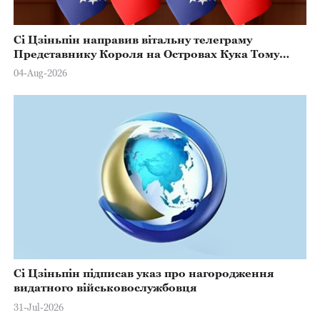
Сі Цзіньпін направив вітальну телеграму
Представнику Короля на Островах Кука Тому
Марстерсу з нагоди Дня Конституції
04-Aug-2026
Сі Цзіньпін підписав указ про нагородження
видатного військовослужбовця
31-Jul-2026