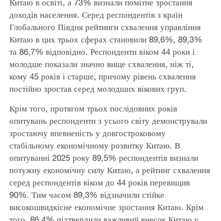
Китаю в освіті, а 73% визнали помітне зростання
доходів населення. Серед респондентів з країн
Глобального Півдня рейтинги схвалення управління
Китаю в цих трьох сферах становили 89,6%, 89,3%
та 86,7% відповідно. Респонденти віком 44 роки і
молодше показали значно вище схвалення, ніж ті,
кому 45 років і старше, причому рівень схвалення
постійно зростав серед молодших вікових груп.
Крім того, протягом трьох послідовних років
опитувань респонденти з усього світу демонстрували
зростаючу впевненість у довгостроковому
стабільному економічному розвитку Китаю. В
опитуванні 2025 року 89,5% респондентів визнали
потужну економічну силу Китаю, а рейтинг схвалення
серед респондентів віком до 44 років перевищив
90%. Тим часом 89,3% відзначили стійке
високошвидкісне економічне зростання Китаю. Крім
того, 86,4% підтвердили важливий внесок Китаю у