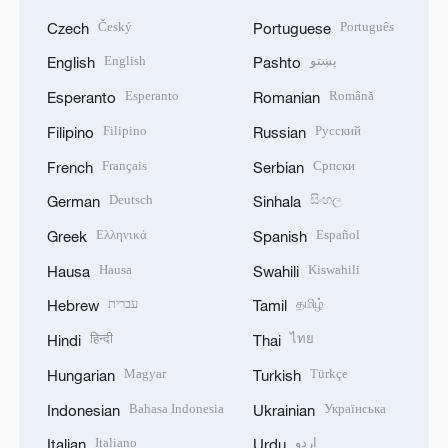
Český
Português
Czech
Portuguese
English
پښتو
English
Pashto
Esperanto
Română
Esperanto
Romanian
Filipino
Русский
Filipino
Russian
Français
Српски
French
Serbian
Deutsch
සිංහල
German
Sinhala
Ελληνικά
Español
Greek
Spanish
Hausa
Kiswahili
Hausa
Swahili
עברית
தமிழ்
Hebrew
Tamil
हिन्दी
ไทย
Hindi
Thai
Magyar
Türkçe
Hungarian
Turkish
Bahasa Indonesia
Українська
Indonesian
Ukrainian
Italiano
اردو
Italian
Urdu