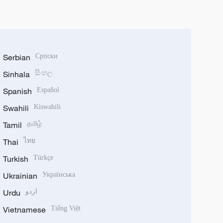
Serbian
Српски
Sinhala
සිංහල
Spanish
Español
Swahili
Kiswahili
Tamil
தமிழ்
Thai
ไทย
Turkish
Türkçe
Ukrainian
Українська
Urdu
اردو
Vietnamese
Tiếng Việt