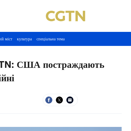
ий міст
культура
спеціальна тема
GTN: США постраждають
ійні