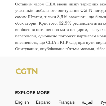
Останнім часом США ввели низку тарифних заході
учасників глобального опитування CGTN погоди
самим Штатам, тільки 8,9% вважають, що більше
обох сторін. Крім того, 92,5% респондентів вваж
вирішення питання про мита нещирим, вказуючи 
переговори, одночасно погрожує партнерам но
впевненість, що США і КНР слід прагнути виріш
Опитування, опубліковане п'ятьма мовами, зібрал
EXPLORE MORE
English
Español
Français
العربية
Ру