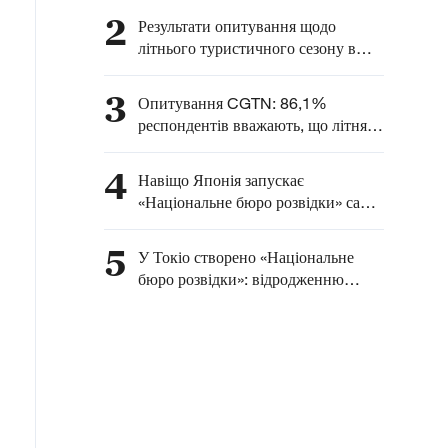
прискореним військовим
2
Результати опитування щодо
розвитком Японії під
літнього туристичного сезону в
прапором нового
Китаї: понад 90% респондентів
мілітаризму
відзначають зростання
3
Опитування CGTN: 86,1%
міжнародного інтересу до КНР
респондентів вважають, що літня
економіка Китаю сприяє
глобальному зростанню
4
Навіщо Японія запускає
«Національне бюро розвідки» саме
31 липня — у день, що нагадує про
звірства «Загону 731»?
5
У Токіо створено «Національне
бюро розвідки»: відродженню
мілітаризму немає виправдання!