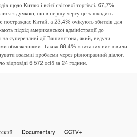
в щодо Китаю і всієї світової торгівлі. 67,7%
лися з думкою, що в першу чергу це зашкодить
 постраждає Китай, а 23,4% очікують збитків для
ають підхід американської адміністрації до
на суперечливі дії Вашингтона, який, ведучи
вими обмеженнями. Також 88,4% опитаних висловили
увати взаємні проблеми через рівноправний діалог.
о відповіді 6 572 осіб за 24 години.
сский
Documentary
CCTV+