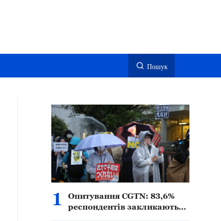
Пошук
1
Опитування CGTN: 83,6%
респондентів закликають
до пильності у зв’язку з