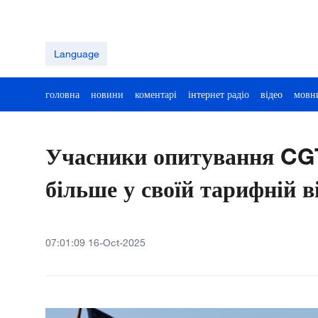
Language
головна
новини
коментарі
інтернет радіо
відео
мовн
Учасники опитування C
більше у своїй тарифній в
07:01:09 16-Oct-2025