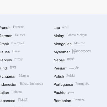
French
Français
Lao
ລາວ
German
Deutsch
Malay
Bahasa Melayu
Greek
Ελληνικά
Mongolian
Монгол
Hausa
Hausa
Myanmar
မြန်မာဘာသာ
Hebrew
עברית
Nepali
नेपाली
Hindi
हिन्दी
Persian
فارسی
Hungarian
Magyar
Polish
Polski
Indonesian
Bahasa Indonesia
Portuguese
Português
Italian
Italiano
Pashto
پښتو
Japanese
日本語
Romanian
Română