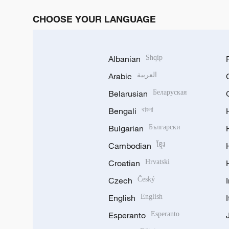
CHOOSE YOUR LANGUAGE
Albanian
Shqip
Arabic
العربية
Belarusian
Беларуская
Bengali
বাংলা
Bulgarian
Български
Cambodian
ខ្មែរ
Croatian
Hrvatski
Czech
Český
English
English
Esperanto
Esperanto