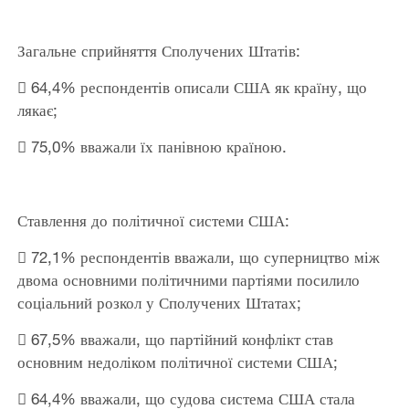
Загальне сприйняття Сполучених Штатів:
 64,4% респондентів описали США як країну, що
лякає;
 75,0% вважали їх панівною країною.
Ставлення до політичної системи США:
 72,1% респондентів вважали, що суперництво між
двома основними політичними партіями посилило
соціальний розкол у Сполучених Штатах;
 67,5% вважали, що партійний конфлікт став
основним недоліком політичної системи США;
 64,4% вважали, що судова система США стала