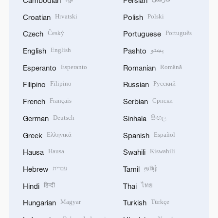
Hrvatski
Polski
Croatian
Polish
Český
Português
Czech
Portuguese
English
پښتو
English
Pashto
Esperanto
Română
Esperanto
Romanian
Filipino
Русский
Filipino
Russian
Français
Српски
French
Serbian
Deutsch
සිංහල
German
Sinhala
Ελληνικά
Español
Greek
Spanish
Hausa
Kiswahili
Hausa
Swahili
עברית
தமிழ்
Hebrew
Tamil
हिन्दी
ไทย
Hindi
Thai
Magyar
Türkçe
Hungarian
Turkish