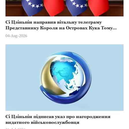
Сі Цзіньпін направив вітальну телеграму
Представнику Короля на Островах Кука Тому
Марстерсу з нагоди Дня Конституції
04-Aug-2026
Сі Цзіньпін підписав указ про нагородження
видатного військовослужбовця