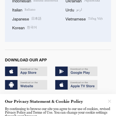
Bahasa Indonesia
Українська
Indonesian
Ukrainian
Italiano
اردو
Italian
Urdu
日本語
Tiếng Việt
Japanese
Vietnamese
한국어
Korean
DOWNLOAD OUR APP
Copyright © 2024 CGTN.
Our Privacy Statement & Cookie Policy
京ICP备20000184号
By continuing to browse our site you agree to our use of cookies, revised
Privacy Policy and Terms of Use. You can change your cookie settings
京公网安备 11010502050052号
through your browser.