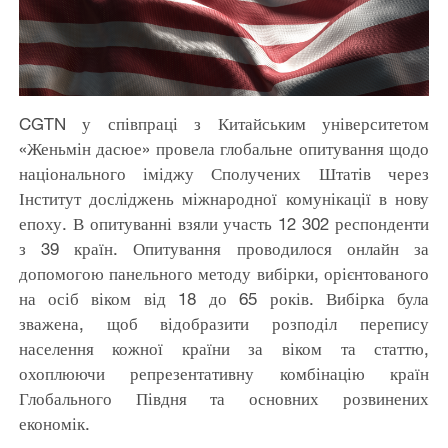
CGTN у співпраці з Китайським університетом
«Женьмін дасюе» провела глобальне опитування щодо
національного іміджу Сполучених Штатів через
Інститут досліджень міжнародної комунікації в нову
епоху. В опитуванні взяли участь 12 302 респонденти
з 39 країн. Опитування проводилося онлайн за
допомогою панельного методу вибірки, орієнтованого
на осіб віком від 18 до 65 років. Вибірка була
зважена, щоб відобразити розподіл перепису
населення кожної країни за віком та статтю,
охоплюючи репрезентативну комбінацію країн
Глобального Півдня та основних розвинених
економік.