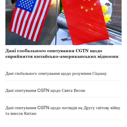
Дані глобального опитування CGTN щодо
сприйняття китайсько-американських відносин
Дані глобального опитування щодо розуміння Сіцзану
Дані опитування CGTN щодо Свята Весни
Дані опитування CGTN щодо поглядів на Другу світову війну
та внесок Китаю