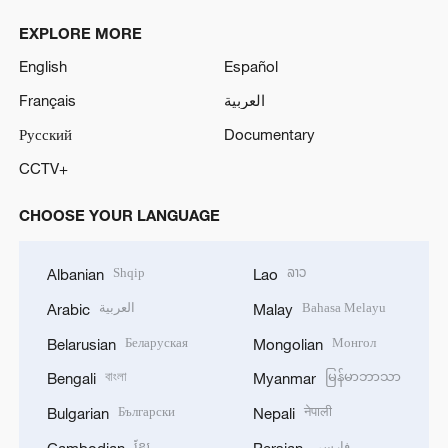
EXPLORE MORE
English
Español
Français
العربية
Русский
Documentary
CCTV+
CHOOSE YOUR LANGUAGE
Shqip
ລາວ
Albanian
Lao
العربية
Bahasa Melayu
Arabic
Malay
Беларуская
Монгол
Belarusian
Mongolian
বাংলা
မြန်မာဘာသာ
Bengali
Myanmar
Български
नेपाली
Bulgarian
Nepali
ខ្មែរ
فارسی
Cambodian
Persian