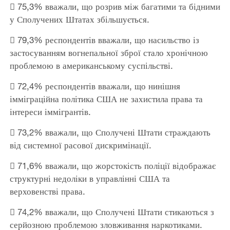
 75,3% вважали, що розрив між багатими та бідними
у Сполучених Штатах збільшується.
 79,3% респондентів вважали, що насильство із
застосуванням вогнепальної зброї стало хронічною
проблемою в американському суспільстві.
 72,4% респондентів вважали, що нинішня
імміграційна політика США не захистила права та
інтереси іммігрантів.
 73,2% вважали, що Сполучені Штати страждають
від системної расової дискримінації.
 71,6% вважали, що жорстокість поліції відображає
структурні недоліки в управлінні США та
верховенстві права.
 74,2% вважали, що Сполучені Штати стикаються з
серйозною проблемою зловживання наркотиками.