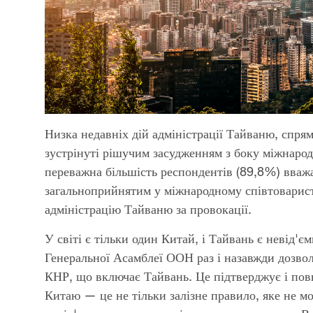
Низка недавніх дій адміністрації Тайваню, спря
зустрінуті рішучим засудженням з боку міжнаро
переважна більшість респондентів (89,8%) вва
загальноприйнятим у міжнародному співтоварис
адміністрацію Тайваню за провокації.
У світі є тільки один Китай, і Тайвань є невід'
Генеральної Асамблеї ООН раз і назавжди дозв
КНР, що включає Тайвань. Це підтверджує і по
Китаю — це не тільки залізне правило, яке не 