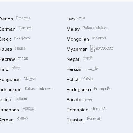
French
Français
Lao
ລາວ
German
Deutsch
Malay
Bahasa Melayu
Greek
Ελληνικά
Mongolian
Монгол
Hausa
Hausa
Myanmar
မြန်မာဘာသာ
Hebrew
עברית
Nepali
नेपाली
Hindi
हिन्दी
Persian
فارسی
Hungarian
Magyar
Polish
Polski
Indonesian
Bahasa Indonesia
Portuguese
Português
Italian
Italiano
Pashto
پښتو
Japanese
日本語
Romanian
Română
Korean
한국어
Russian
Русский