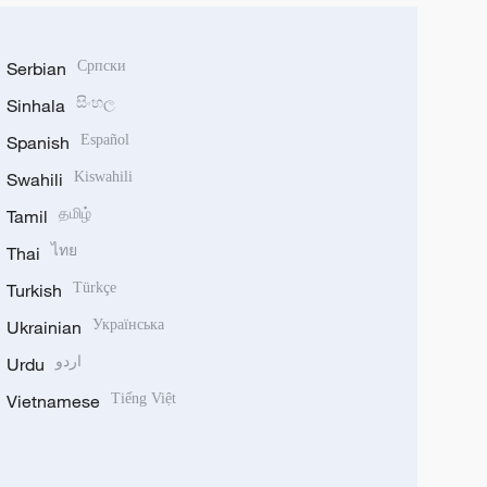
Serbian
Српски
Sinhala
සිංහල
Spanish
Español
Swahili
Kiswahili
Tamil
தமிழ்
Thai
ไทย
Turkish
Türkçe
Ukrainian
Українська
Urdu
اردو
Vietnamese
Tiếng Việt