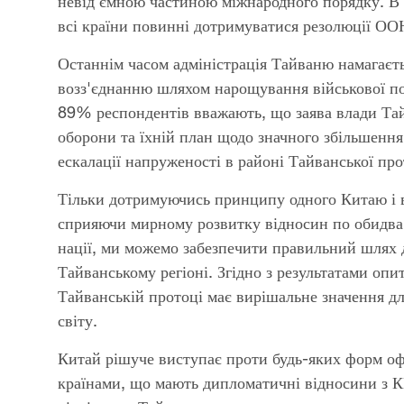
невід'ємною частиною міжнародного порядку. В
всі країни повинні дотримуватися резолюції ОО
Останнім часом адміністрація Тайваню намагаєть
возз'єднанню шляхом нарощування військової по
89% респондентів вважають, що заява влади Та
оборони та їхній план щодо значного збільшенн
ескалації напруженості в районі Тайванської про
Тільки дотримуючись принципу одного Китаю і 
сприяючи мирному розвитку відносин по обидва 
нації, ми можемо забезпечити правильний шлях дл
Тайванському регіоні. Згідно з результатами оп
Тайванській протоці має вирішальне значення дл
світу.
Китай рішуче виступає проти будь-яких форм офі
країнами, що мають дипломатичні відносини з КН