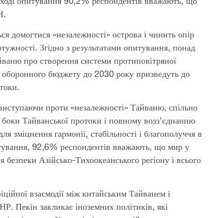
 ході опитування 90,2% респондентів вважають, що
Н.
ся домогтися «незалежності» острова і чинить опір
тужності. Згідно з результатами опитування, понад
йваню про створення системи протиповітряної
я оборонного бюджету до 2030 року призведуть до
токи.
виступаючи проти «незалежності» Тайваню, спільно
боки Тайванської протоки і повному возз'єднанню
я зміцнення гармонії, стабільності і благополуччя в
итування, 92,6% респондентів вважають, що мир у
я безпеки Азійсько-Тихоокеанського регіону і всього
ційної взаємодії між китайським Тайванем і
Р. Пекін закликає іноземних політиків, які