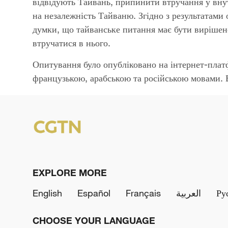
відвідують Тайвань, припинити втручання у вну
на незалежність Тайваню. Згідно з результатам
думки, що тайванське питання має бути вирішене
втручатися в нього.
Опитування було опубліковано на інтернет-пла
французькою, арабською та російською мовами. В
EXPLORE MORE
English
Español
Français
العربية
Ру
CHOOSE YOUR LANGUAGE