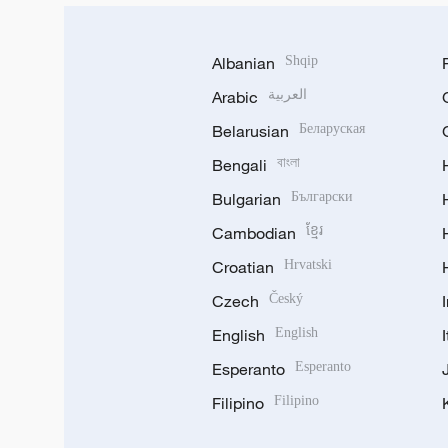
Albanian
Shqip
Arabic
العربية
Belarusian
Беларуская
Bengali
বাংলা
Bulgarian
Български
Cambodian
ខ្មែរ
Croatian
Hrvatski
Czech
Český
English
English
Esperanto
Esperanto
Filipino
Filipino