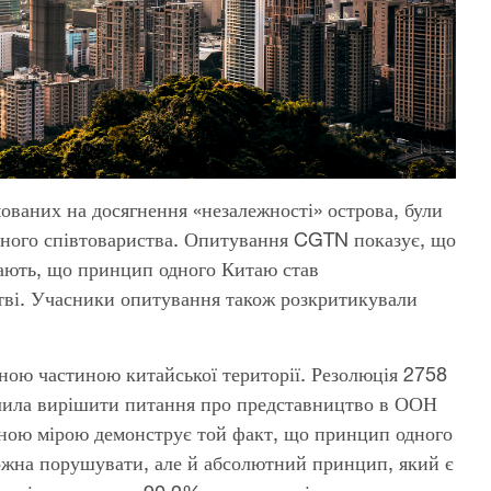
мованих на досягнення «незалежності» острова, були
дного співтовариства. Опитування CGTN показує, що
жають, що принцип одного Китаю став
тві. Учасники опитування також розкритикували
ємною частиною китайської території. Резолюція 2758
олила вирішити питання про представництво в ООН
вною мірою демонструє той факт, що принцип одного
можна порушувати, але й абсолютний принцип, який є