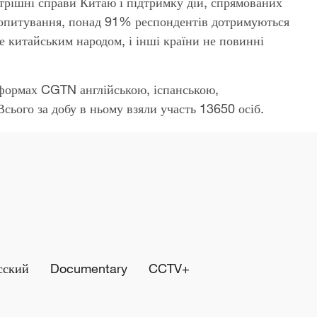
трішні справи Китаю і підтримку дій, спрямованих
и опитування, понад 91% респондентів дотримуються
 китайським народом, і інші країни не повинні
тформах CGTN англійською, іспанською,
сього за добу в ньому взяли участь 13650 осіб.
сский
Documentary
CCTV+