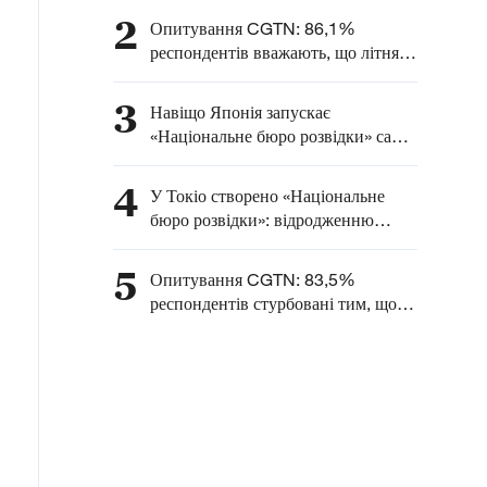
прискореним військовим
2
Опитування CGTN: 86,1%
розвитком Японії під
респондентів вважають, що літня
прапором нового
економіка Китаю сприяє
мілітаризму
глобальному зростанню
3
Навіщо Японія запускає
«Національне бюро розвідки» саме
31 липня — у день, що нагадує про
звірства «Загону 731»?
4
У Токіо створено «Національне
бюро розвідки»: відродженню
мілітаризму немає виправдання!
5
Опитування CGTN: 83,5%
респондентів стурбовані тим, що
США перетворюються на нового
технологічного протекціоніста