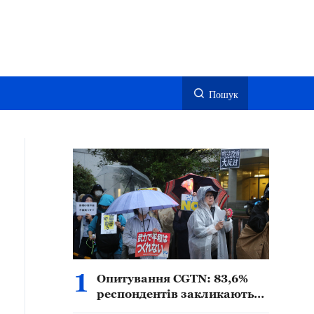
Пошук
1
Опитування CGTN: 83,6%
респондентів закликають
до пильності у зв’язку з