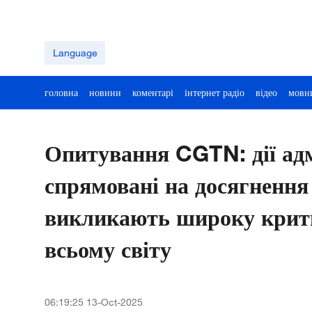
Language
головна
новини
коментарі
інтернет радіо
відео
мовн
Опитування CGTN: дії адм
спрямовані на досягнення 
викликають широку крити
всьому світу
06:19:25 13-Oct-2025