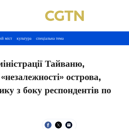
ий міст
культура
спеціальна тема
іністрації Тайваню,
«незалежності» острова,
ку з боку респондентів по