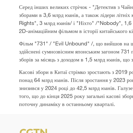
Серед інших великих стрічок - "Детектив з Чайн
зборами в 3,6 млрд юанів, а також лідери літніх
Rights", 3 млрд юанів/ і "Ніхто" /"Nobody", 1,6
2D-анімаційним фільмом в історії китайського к
Фільм "731" / "Evil Unbound" /, що вийшов на ши
здійснені сумнозвісним японським загоном 731 пі
зборів за місяць з доходом в 1,5 млрд юанів, що 
Касові збори в Китаї стрімко зростають з 2019 р
понад 64 млрд юанів. Після зростання у 2023 ро
знизився у 2024 році до 42,5 млрд юанів. Галу
того, що до кінця 2025 року загальні касові зб
поточну динаміку в останньому кварталі.