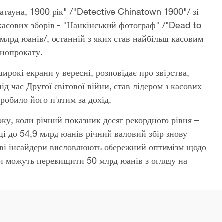
атауна, 1900 рік" /"Detective Chinatown 1900"/ зі
 касових зборів - "Нанкінський фотограф" /"Dead to
 млрд юанів/, останній з яких став найбільш касовим
інопрокату.
рокі екрани у вересні, розповідає про звірства,
д час Другої світової війни, став лідером з касових
зробило його п'ятим за дохід.
оку, коли річний показник досяг рекордного рівня –
ці до 54,9 млрд юанів річний валовий збір знову
зеві інсайдери висловлюють обережний оптимізм щодо
ори можуть перевищити 50 млрд юанів з огляду на