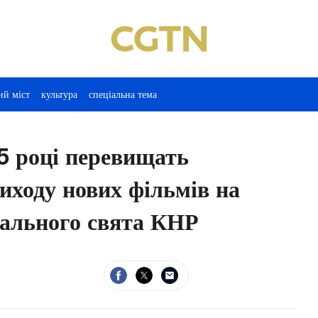
ий міст
культура
спеціальна тема
5 році перевищать
иходу нових фільмів на
нального свята КНР