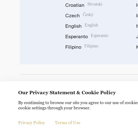
Croatian
Hrvatski
Czech
Český
English
English
Esperanto
Esperanto
Filipino
Filipino
DOWNLOAD OUR APP
Our Privacy Statement & Cookie Policy
By continuing to browse our site you agree to our use of cooki
cookie settings through your browser.
Privacy Policy
Terms of Use
Copyright © 2024 CGTN.
京ICP备20000184号
京公网安