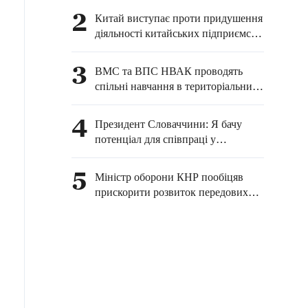
заповідником острова
2
Китай виступає проти придушення
Хуан'яньдао
діяльності китайських підприємств
з боку США під приводом
"запобігання примусовій праці"
3
ВМС та ВПС НВАК проводять
спільні навчання в територіальних
водах китайського острова
Хуан'яньдао та повітряному
4
Президент Словаччини: Я бачу
просторі над ним, а також у
потенціал для співпраці у
прилеглих до нього районах
застосуванні нових технологій
5
Міністр оборони КНР пообіцяв
прискорити розвиток передових
бойових можливостей НВАК