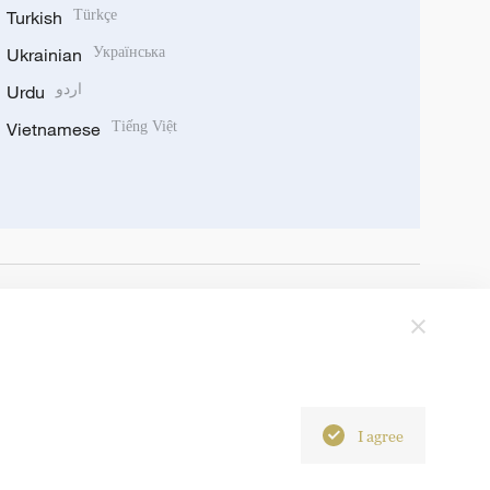
Turkish
Türkçe
Ukrainian
Українська
Urdu
اردو
Vietnamese
Tiếng Việt
I agree
6