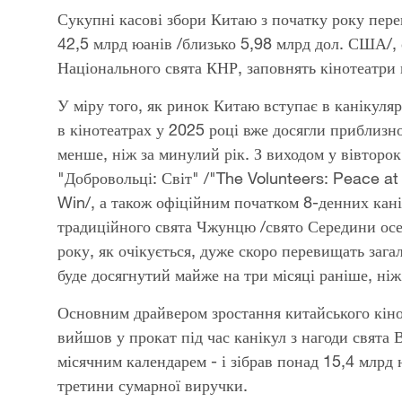
Сукупні касові збори Китаю з початку року пере
42,5 млрд юанів /близько 5,98 млрд дол. США/, 
Національного свята КНР, заповнять кінотеатри п
У міру того, як ринок Китаю вступає в канікуляр
в кінотеатрах у 2025 році вже досягли приблизн
менше, ніж за минулий рік. З виходом у вівторок
"Добровольці: Світ" /"The Volunteers: Peace at 
Win/, а також офіційним початком 8-денних кані
традиційного свята Чжунцю /свято Середини осен
року, як очікується, дуже скоро перевищать заг
буде досягнутий майже на три місяці раніше, ні
Основним драйвером зростання китайського кіно
вийшов у прокат під час канікул з нагоди свята 
місячним календарем - і зібрав понад 15,4 млрд
третини сумарної виручки.