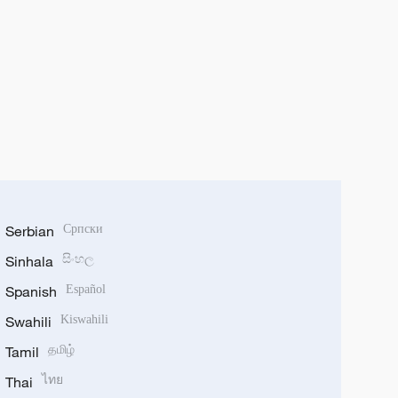
Serbian
Српски
Sinhala
සිංහල
Spanish
Español
Swahili
Kiswahili
Tamil
தமிழ்
Thai
ไทย