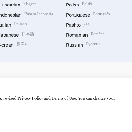
Hungarian
Magyar
Polish
Polski
Indonesian
Bahasa Indonesia
Portuguese
Português
Italian
Italiano
Pashto
پښتو
Japanese
日本語
Romanian
Română
Korean
한국어
Russian
Русский
es, revised Privacy Policy and Terms of Use. You can change your
备 11010502050052号
Disinformation report hotline: 010-8506146