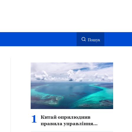
Пошук
1
Китай оприлюднив
правила управління
національним природним