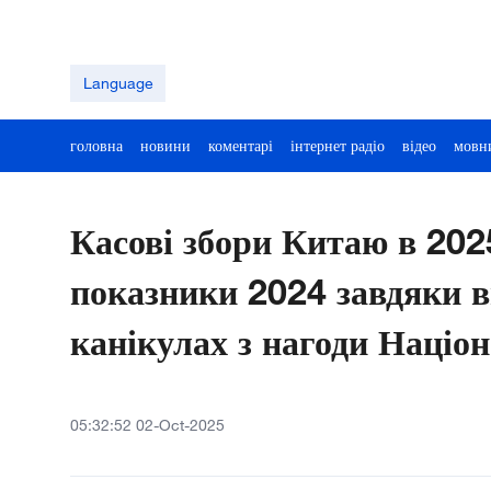
Language
головна
новини
коментарі
інтернет радіо
відео
мовн
Касові збори Китаю в 202
показники 2024 завдяки в
канікулах з нагоди Націо
05:32:52 02-Oct-2025