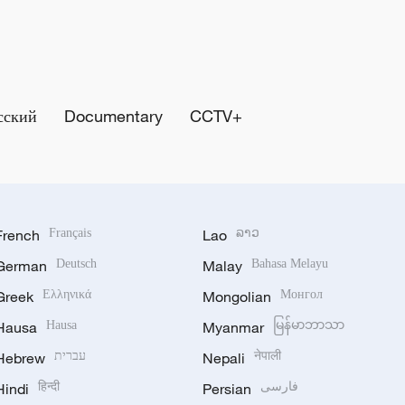
сский
Documentary
CCTV+
French
Français
Lao
ລາວ
German
Deutsch
Malay
Bahasa Melayu
Greek
Ελληνικά
Mongolian
Монгол
Hausa
Hausa
Myanmar
မြန်မာဘာသာ
Hebrew
עברית
Nepali
नेपाली
Hindi
हिन्दी
Persian
فارسی