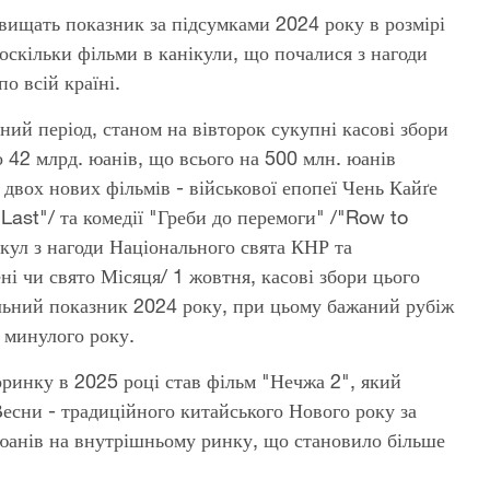
вищать показник за підсумками 2024 року в розмірі
оскільки фільми в канікули, що почалися з нагоди
о всій країні.
ний період, станом на вівторок сукупні касові збори
о 42 млрд. юанів, що всього на 500 млн. юанів
 двох нових фільмів - військової епопеї Чень Кайґе
Last"/ та комедії "Греби до перемоги" /"Row to
кул з нагоди Національного свята КНР та
і чи свято Місяця/ 1 жовтня, касові збори цього
альний показник 2024 року, при цьому бажаний рубіж
ж минулого року.
ринку в 2025 році став фільм "Нечжа 2", який
Весни - традиційного китайського Нового року за
 юанів на внутрішньому ринку, що становило більше