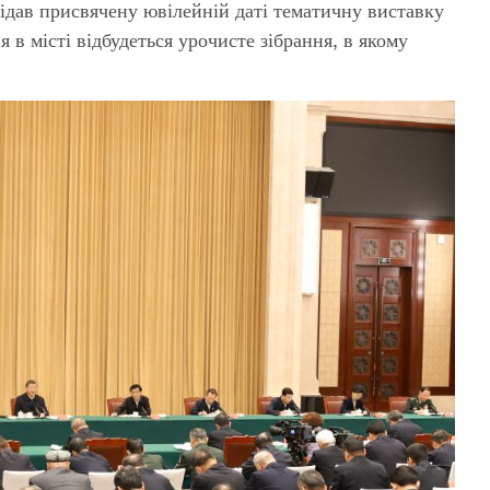
відав присвячену ювілейній даті тематичну виставку
 в місті відбудеться урочисте зібрання, в якому