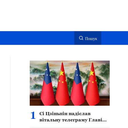
Пошук
1
Сі Цзіньпін надіслав
вітальну телеграму Главі
держави Самоа