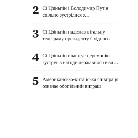
Туїмалеалііфано Ваалетоа
2
Сі Цзіньпін і Володимир Путін
Суалауві II з нагоди Дня
спільно зустрілися з
Незалежності
представниками ЗМІ
3
Сі Цзіньпін надіслав вітальну
телеграму президенту Східного
Тимору Жозе Рамуш-Орті з нагоди
24-ї річниці заснування республіки
4
Сі Цзіньпін влаштує церемонію
зустрічі з нагоди державного візиту
В. Путіна
5
Американсько-китайська співпраця
означає обопільний виграш