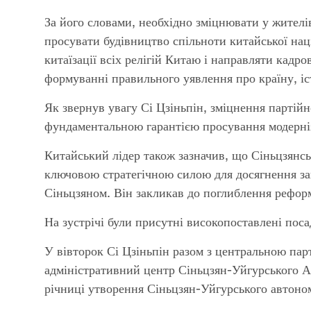
За його словами, необхідно зміцнювати у жителів 
просувати будівництво спільноти китайської нац
китаїзації всіх релігій Китаю і направляти кадро
формуванні правильного уявлення про країну, іст
Як звернув увагу Сі Цзіньпін, зміцнення партійн
фундаментальною гарантією просування модерніз
Китайський лідер також зазначив, що Сіньцзянс
ключовою стратегічною силою для досягнення заг
Сіньцзяном. Він закликав до поглиблення рефо
На зустрічі були присутні високопоставлені поса
У вівторок Сі Цзіньпін разом з центральною пар
адміністративний центр Сіньцзян-Уйгурського АР/
річниці утворення Сіньцзян-Уйгурського автоно