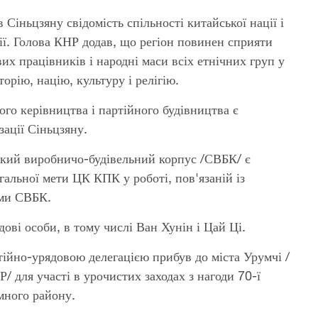
Сіньцзяну свідомість спільності китайської нації і
ії. Голова КНР додав, що регіон повинен сприяти
вих працівників і народні маси всіх етнічних груп у
орію, націю, культуру і релігію.
ого керівництва і партійного будівництва є
ації Сіньцзяну.
ький виробничо-будівельний корпус /СВБК/ є
альної мети ЦК КПК у роботі, пов'язаній із
рми СВБК.
дові особи, в тому числі Ван Хунін і Цай Ці.
тійно-урядовою делегацією прибув до міста Урумчі /
 для участі в урочистих заходах з нагоди 70-ї
много району.