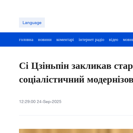
Language
головна
новини
коментарі
інтернет радіо
відео
мовн
Сі Цзіньпін закликав ста
соціалістичний модернізо
12:29:00 24-Sep-2025