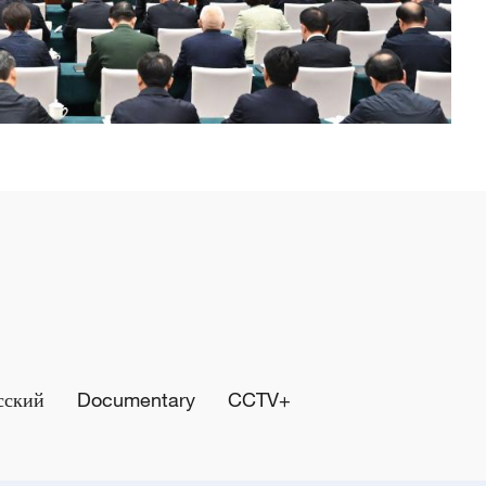
сский
Documentary
CCTV+