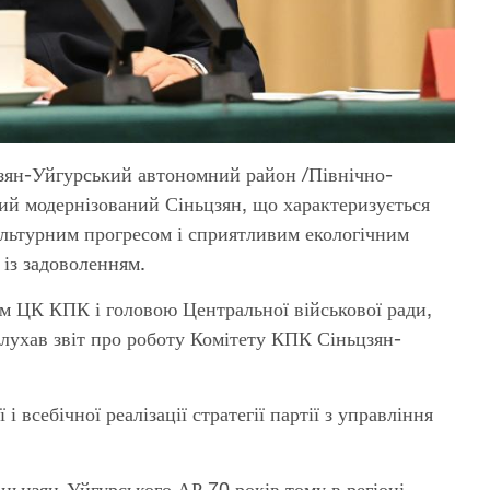
цзян-Уйгурський автономний район /Північно-
ний модернізований Сіньцзян, що характеризується
ультурним прогресом і сприятливим екологічним
із задоволенням.
ем ЦК КПК і головою Центральної військової ради,
слухав звіт про роботу Комітету КПК Сіньцзян-
і всебічної реалізації стратегії партії з управління
іньцзян-Уйгурського АР 70 років тому в регіоні