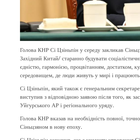
Голова КНР Сі Цзіньпін у середу закликав Сінь
Західний Китай/ старанно будувати соціалістич
єдністю, гармонією, процвітанням, достатком, к
середовищем, де люди живуть у мирі і працюють 
Сі Цзіньпін, який також є генеральним секретар
виступив з відповідною заявою після того, як за
Уйгурського АР і регіонального уряду.
Голова КНР вказав на необхідність повної, точної 
Сіньцзяном в нову епоху.
Сі Цзіньпін зазначив, що з моменту утворення С