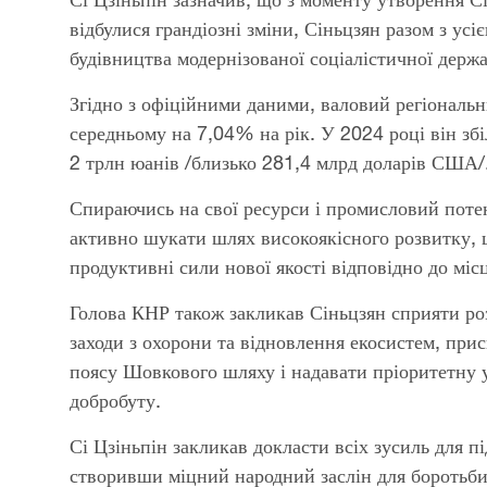
відбулися грандіозні зміни, Сіньцзян разом з ус
будівництва модернізованої соціалістичної держ
Згідно з офіційними даними, валовий регіональн
середньому на 7,04% на рік. У 2024 році він з
2 трлн юанів /близько 281,4 млрд доларів США/
Спираючись на свої ресурси і промисловий поте
активно шукати шлях високоякісного розвитку, щ
продуктивні сили нової якості відповідно до міс
Голова КНР також закликав Сіньцзян сприяти роз
заходи з охорони та відновлення екосистем, при
поясу Шовкового шляху і надавати пріоритетну 
добробуту.
Сі Цзіньпін закликав докласти всіх зусиль для пі
створивши міцний народний заслін для боротьби 