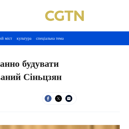
ий міст
культура
спеціальна тема
ранно будувати
ваний Сіньцзян