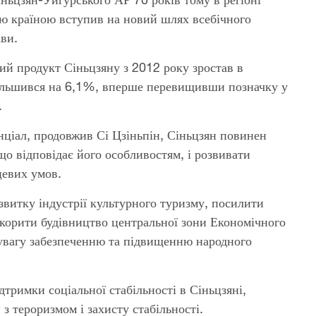
ією країною вступив на новий шлях всебічного
ави.
ий продукт Сіньцзяну з 2012 року зростав в
більшився на 6,1%, вперше перевищивши позначку у
.
нціал, продовжив Сі Цзіньпін, Сіньцзян повинен
о відповідає його особливостям, і розвивати
цевих умов.
витку індустрії культурного туризму, посилити
скорити будівництво центральної зони Економічного
увагу забезпеченню та підвищенню народного
дтримки соціальної стабільності в Сіньцзяні,
з тероризмом і захисту стабільності.