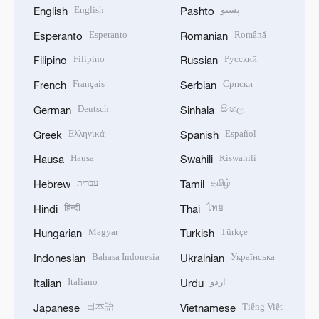
English
پښتو
English
Pashto
Esperanto
Română
Esperanto
Romanian
Filipino
Русский
Filipino
Russian
Français
Српски
French
Serbian
Deutsch
සිංහල
German
Sinhala
Ελληνικά
Español
Greek
Spanish
Hausa
Kiswahili
Hausa
Swahili
עברית
தமிழ்
Hebrew
Tamil
हिन्दी
ไทย
Hindi
Thai
Magyar
Türkçe
Hungarian
Turkish
Bahasa Indonesia
Українська
Indonesian
Ukrainian
Italiano
اردو
Italian
Urdu
日本語
Tiếng Việt
Japanese
Vietnamese