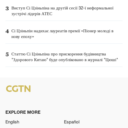
3
Виступ Сі Цзіньпіна на другій сесії 32-ї неформальної
зустрічі лідерів АТЕС
4
Сі Цзіньпін надихає лауреатів премії «Піонер молоді в
нову епоху»
5
Статтю Сі Цзіньпіна про прискорення будівництва
"Здорового Китаю" буде опубліковано в журналі "Цюші"
EXPLORE MORE
English
Español