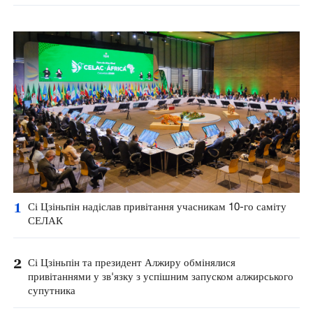
1
Сі Цзіньпін надіслав привітання учасникам 10-го саміту
СЕЛАК
2
Сі Цзіньпін та президент Алжиру обмінялися
привітаннями у зв'язку з успішним запуском алжирського
супутника