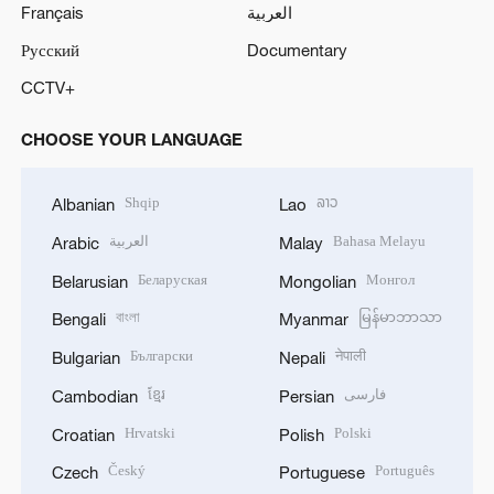
Français
العربية
Русский
Documentary
CCTV+
CHOOSE YOUR LANGUAGE
Shqip
ລາວ
Albanian
Lao
العربية
Bahasa Melayu
Arabic
Malay
Беларуская
Монгол
Belarusian
Mongolian
বাংলা
မြန်မာဘာသာ
Bengali
Myanmar
Български
नेपाली
Bulgarian
Nepali
ខ្មែរ
فارسی
Cambodian
Persian
Hrvatski
Polski
Croatian
Polish
Český
Português
Czech
Portuguese