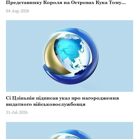
Представнику Короля на Островах Кука Тому
Марстерсу з нагоди Дня Конституції
04-Aug-2026
Сі Цзіньпін підписав указ про нагородження
видатного військовослужбовця
31-Jul-2026