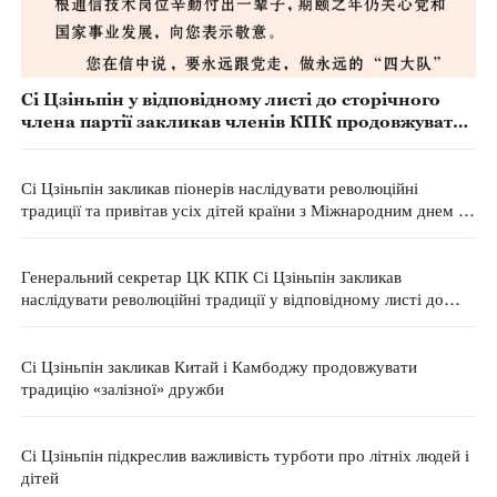
Сі Цзіньпін у відповідному листі до сторічного
члена партії закликав членів КПК продовжувати
революційні традиції
Сі Цзіньпін закликав піонерів наслідувати революційні
традиції та привітав усіх дітей країни з Міжнародним днем ​​
захисту дітей
Генеральний секретар ЦК КПК Сі Цзіньпін закликав
наслідувати революційні традиції у відповідному листі до
піонерів-екскурсоводів з меморіальних комплексів
Сі Цзіньпін закликав Китай і Камбоджу продовжувати
традицію «залізної» дружби
Сі Цзіньпін підкреслив важливість турботи про літніх людей і
дітей