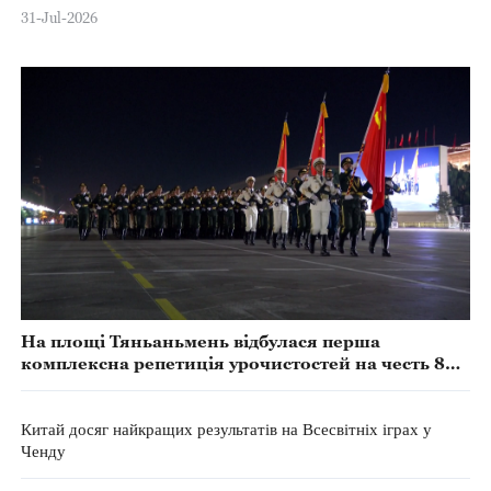
31-Jul-2026
На площі Тяньаньмень відбулася перша
комплексна репетиція урочистостей на честь 80-
річчя перемоги у Війні опору китайського народу
японським загарбникам та Перемоги у Світовій
антифашистькій війні
Китай досяг найкращих результатів на Всесвітніх іграх у
Ченду