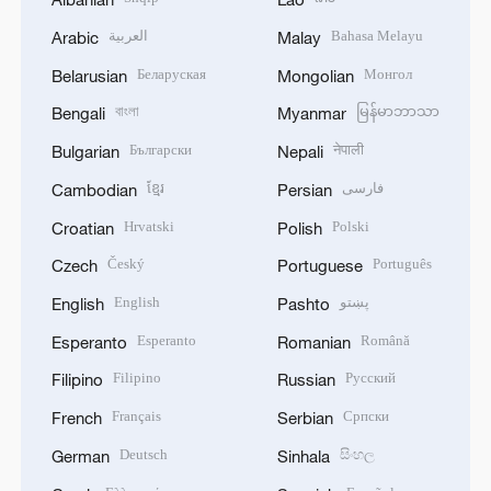
العربية
Bahasa Melayu
Arabic
Malay
Беларуская
Монгол
Belarusian
Mongolian
বাংলা
မြန်မာဘာသာ
Bengali
Myanmar
Български
नेपाली
Bulgarian
Nepali
ខ្មែរ
فارسی
Cambodian
Persian
Hrvatski
Polski
Croatian
Polish
Český
Português
Czech
Portuguese
English
پښتو
English
Pashto
Esperanto
Română
Esperanto
Romanian
Filipino
Русский
Filipino
Russian
Français
Српски
French
Serbian
Deutsch
සිංහල
German
Sinhala