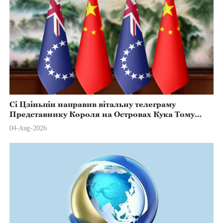
Сі Цзіньпін направив вітальну телеграму
Представнику Короля на Островах Кука Тому
Марстерсу з нагоди Дня Конституції
04-Aug-2026