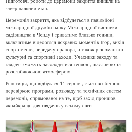
Підготовчі роботи до церемонії закриття вийшли на
завершальний етап.
Церемонія закриття, яка відбудеться в павільйоні
міжнародної дружби парку Міжнародної виставки
садівництва в Ченду і триватиме близько години,
включатиме відеоогляд яскравих моментів Ігор, вихід
спортсменів, передачу прапора, а також різноманітні
культурні та спортивні заходи. Учасники заходу та
глядачі зможуть насолодитися теплою, щасливою та
розслаблюючою атмосферою.
Репетиція, що відбулася 11 серпня, стала всебічною
перевіркою програми, розкладу та технічних систем
церемонії, спрямованої на те, щоб захід пройшов
якнайкраще для глядачів у всьому світі.