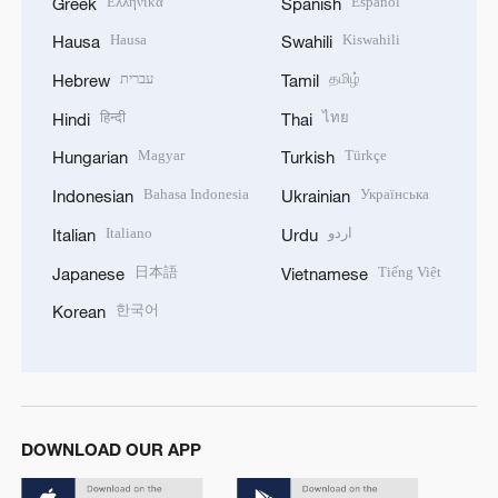
Ελληνικά
Español
Greek
Spanish
Hausa
Kiswahili
Hausa
Swahili
עברית
தமிழ்
Hebrew
Tamil
हिन्दी
ไทย
Hindi
Thai
Magyar
Türkçe
Hungarian
Turkish
Bahasa Indonesia
Українська
Indonesian
Ukrainian
Italiano
اردو
Italian
Urdu
日本語
Tiếng Việt
Japanese
Vietnamese
한국어
Korean
DOWNLOAD OUR APP