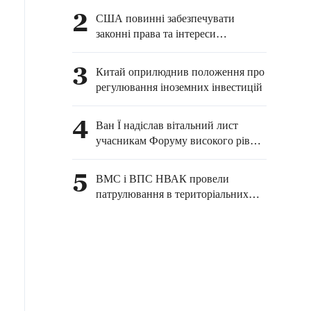
споживачів та
2
США повинні забезпечувати
стимулювання економіки
законні права та інтереси
китайських журналістів у
Сполучених Штатах — МЗС КНР
3
Китай оприлюднив положення про
регулювання іноземних інвестицій
4
Ван Ї надіслав вітальний лист
учасникам Форуму високого рівня
китайсько-російських аналітичних
центрів — 2026
5
ВМС і ВПС НВАК провели
патрулювання в територіальних
водах острова Хуан'яньдао та
повітряному просторі над ним, а
також у прилеглих до нього
районах