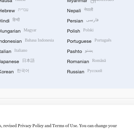
Hausa
Myanmar
Hebrew
עברית
Nepali
नेपाली
Hindi
हिन्दी
Persian
فارسی
Hungarian
Magyar
Polish
Polski
Indonesian
Bahasa Indonesia
Portuguese
Português
Italian
Italiano
Pashto
پښتو
Japanese
日本語
Romanian
Română
Korean
한국어
Russian
Русский
es, revised Privacy Policy and Terms of Use. You can change your