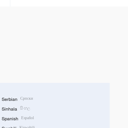
Serbian
Српски
Sinhala
සිංහල
Spanish
Español
Kiswahili