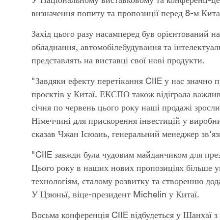
визначення попиту та пропозиції перед 8-м Ки
Захід цього разу насамперед був орієнтований на
обладнання, автомобілебудування та інтелектуал
представлять на виставці свої нові продукти.
"Завдяки ефекту перетікання CIIE у нас значно 
проєктів у Китаї. ЕКСПО також відіграла важлив
січня по червень цього року наші продажі зрос
Німеччині для прискорення інвестицій у виробниц
сказав Чжан Ісюань, генеральний менеджер зв'яз
"CIIE завжди була чудовим майданчиком для през
Цього року в наших нових пропозиціях більше у
технологіям, сталому розвитку та створенню дода
У Цзюньї, віце-президент Michelin у Китаї.
Восьма конференція CIIE відбудеться у Шанхаї з