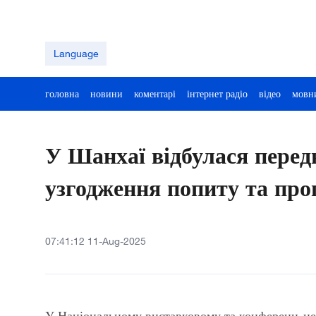
Language
головна
новини
коментарі
інтернет радіо
відео
мовн
У Шанхаї відбулася перед
узгодження попиту та проп
07:41:12 11-Aug-2025
У Національному виставковому та конференц-цент