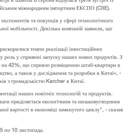
тайським міжнародним імпортним ЕКСПО (CIIE).
 експонентів та покупців у сфері технологічного
ьної мобільності. Декілька компаній заявили, що
прискорилися темпи реалізації інвестиційних
у роль у сприянні запуску наших нових продуктів. З
ли на 42%, що сприяло розміщенню штаб-квартири в
тво, а також у дослідження та розробки в Китаї», -
ків з громадськістю Karcher в Китаї.
ентації наших новітніх технологій та продуктів.
ваги приділяється екологічним та низьковуглецевим
ної вартості в економіці замкнутого циклу", - сказав
 5 по 10 листопада.