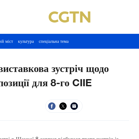
ий міст
культура
спеціальна тема
виставкова зустріч щодо
озиції для 8-го CIIE
рі в Шанхаї 8 серпня відбулася третя зустріч із