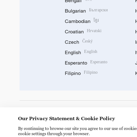
Bengali
Bulgarian
Български
Cambodian
ខ្មែរ
Croatian
Hrvatski
Czech
Český
English
English
Esperanto
Esperanto
Filipino
Filipino
DOWNLOAD OUR APP
Our Privacy Statement & Cookie Policy
By continuing to browse our site you agree to our use of cooki
cookie settings through your browser.