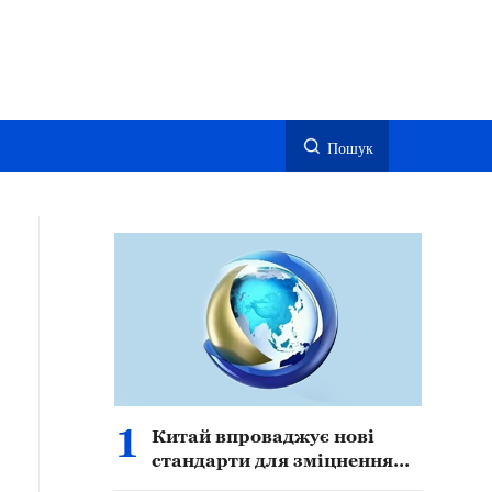
Пошук
1
Китай впроваджує нові
стандарти для зміцнення
безпеки, захисту прав