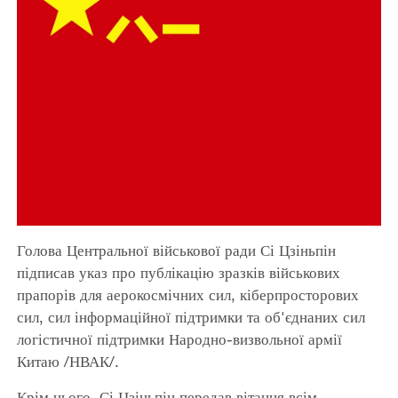
Голова Центральної військової ради Сі Цзіньпін
підписав указ про публікацію зразків військових
прапорів для аерокосмічних сил, кіберпросторових
сил, сил інформаційної підтримки та об'єднаних сил
логістичної підтримки Народно-визвольної армії
Китаю /НВАК/.
Крім цього, Сі Цзіньпін передав вітання всім