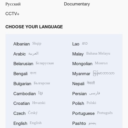
Русский
Documentary
CCTV+
CHOOSE YOUR LANGUAGE
Shqip
ລາວ
Albanian
Lao
العربية
Bahasa Melayu
Arabic
Malay
Беларуская
Монгол
Belarusian
Mongolian
বাংলা
မြန်မာဘာသာ
Bengali
Myanmar
Български
नेपाली
Bulgarian
Nepali
ខ្មែរ
فارسی
Cambodian
Persian
Hrvatski
Polski
Croatian
Polish
Český
Português
Czech
Portuguese
English
پښتو
English
Pashto