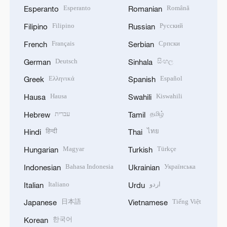
Esperanto
Română
Esperanto
Romanian
Filipino
Русский
Filipino
Russian
Français
Српски
French
Serbian
Deutsch
සිංහල
German
Sinhala
Ελληνικά
Español
Greek
Spanish
Hausa
Kiswahili
Hausa
Swahili
עברית
தமிழ்
Hebrew
Tamil
हिन्दी
ไทย
Hindi
Thai
Magyar
Türkçe
Hungarian
Turkish
Bahasa Indonesia
Українська
Indonesian
Ukrainian
Italiano
اردو
Italian
Urdu
日本語
Tiếng Việt
Japanese
Vietnamese
한국어
Korean