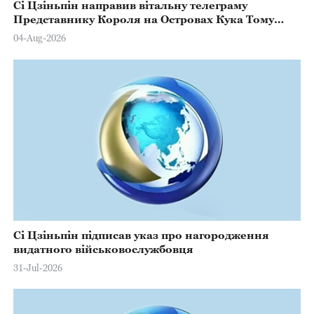
Сі Цзіньпін направив вітальну телеграму
Представнику Короля на Островах Кука Тому
Марстерсу з нагоди Дня Конституції
04-Aug-2026
Сі Цзіньпін підписав указ про нагородження
видатного військовослужбовця
31-Jul-2026