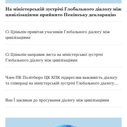
На міністерській зустрічі Глобального діалогу між
цивілізаціями прийнято Пекінську декларацію
Сі Цзіньпін привітав учасників Глобального діалогу між
цивілізаціями
Сі Цзіньпін направив листа на міністерської зустрічі
Глобального діалогу між цивілізаціями
Член ПК Політбюро ЦК КПК підкреслив важливість діалогу
та співпраці на міністерській зустрічі Глобального діалогу
між цивілізаціями
Ван Ї закликав до просування діалогу між цивілізаціями