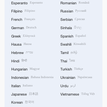
Esperanto
Română
Esperanto
Romanian
Filipino
Русский
Filipino
Russian
Français
Српски
French
Serbian
Deutsch
සිංහල
German
Sinhala
Ελληνικά
Español
Greek
Spanish
Hausa
Kiswahili
Hausa
Swahili
עברית
தமிழ்
Hebrew
Tamil
हिन्दी
ไทย
Hindi
Thai
Magyar
Türkçe
Hungarian
Turkish
Bahasa Indonesia
Українська
Indonesian
Ukrainian
Italiano
اردو
Italian
Urdu
日本語
Tiếng Việt
Japanese
Vietnamese
한국어
Korean