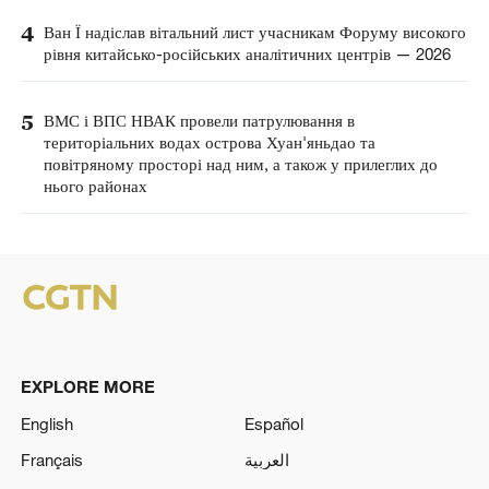
4
Ван Ї надіслав вітальний лист учасникам Форуму високого
рівня китайсько-російських аналітичних центрів — 2026
5
ВМС і ВПС НВАК провели патрулювання в
територіальних водах острова Хуан'яньдао та
повітряному просторі над ним, а також у прилеглих до
нього районах
EXPLORE MORE
English
Español
Français
العربية