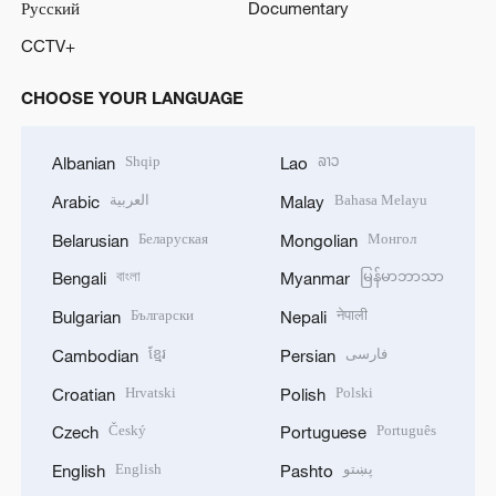
Русский
Documentary
CCTV+
CHOOSE YOUR LANGUAGE
Shqip
ລາວ
Albanian
Lao
العربية
Bahasa Melayu
Arabic
Malay
Беларуская
Монгол
Belarusian
Mongolian
বাংলা
မြန်မာဘာသာ
Bengali
Myanmar
Български
नेपाली
Bulgarian
Nepali
ខ្មែរ
فارسی
Cambodian
Persian
Hrvatski
Polski
Croatian
Polish
Český
Português
Czech
Portuguese
English
پښتو
English
Pashto