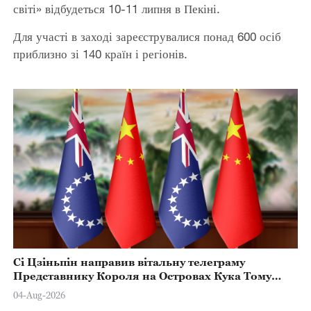
світі» відбудеться 10-11 липня в Пекіні.
Для участі в заході зареєструвалися понад 600 осіб
приблизно зі 140 країн і регіонів.
Сі Цзіньпін направив вітальну телеграму
Представнику Короля на Островах Кука Тому
Марстерсу з нагоди Дня Конституції
04-Aug-2026