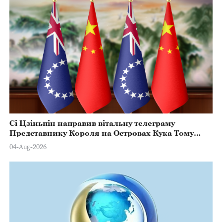
Сі Цзіньпін направив вітальну телеграму
Представнику Короля на Островах Кука Тому
Марстерсу з нагоди Дня Конституції
04-Aug-2026