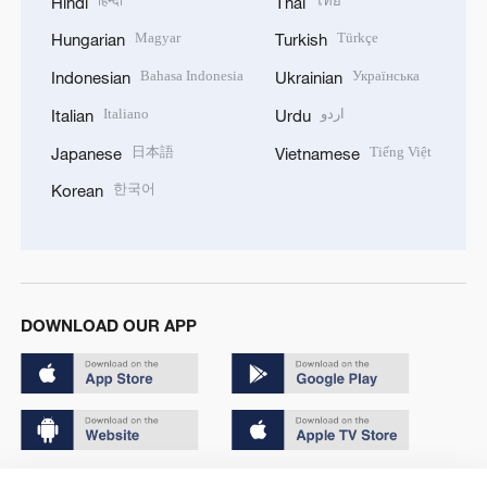
हिन्दी
ไทย
Hindi
Thai
Magyar
Türkçe
Hungarian
Turkish
Bahasa Indonesia
Українська
Indonesian
Ukrainian
Italiano
اردو
Italian
Urdu
日本語
Tiếng Việt
Japanese
Vietnamese
한국어
Korean
DOWNLOAD OUR APP
Copyright © 2024 CGTN.