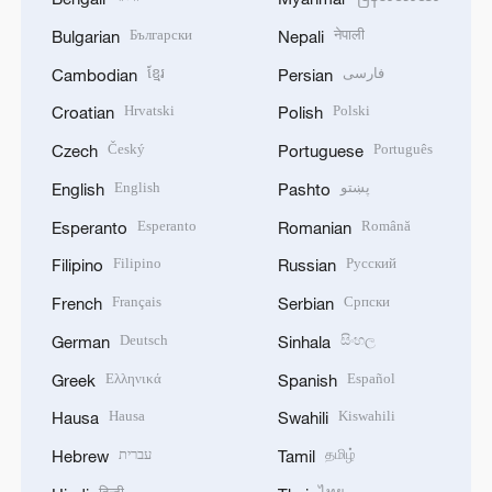
Български
नेपाली
Bulgarian
Nepali
ខ្មែរ
فارسی
Cambodian
Persian
Hrvatski
Polski
Croatian
Polish
Český
Português
Czech
Portuguese
English
پښتو
English
Pashto
Esperanto
Română
Esperanto
Romanian
Filipino
Русский
Filipino
Russian
Français
Српски
French
Serbian
Deutsch
සිංහල
German
Sinhala
Ελληνικά
Español
Greek
Spanish
Hausa
Kiswahili
Hausa
Swahili
עברית
தமிழ்
Hebrew
Tamil