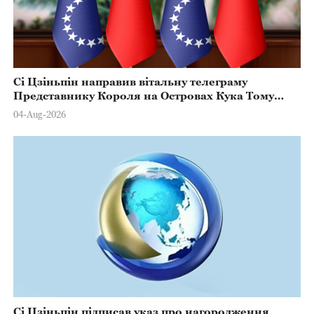
Сі Цзіньпін направив вітальну телеграму
Представнику Короля на Островах Кука Тому
Марстерсу з нагоди Дня Конституції
04-Aug-2026
Сі Цзіньпін підписав указ про нагородження