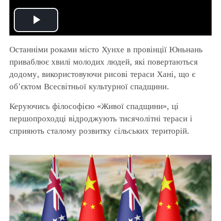
Play
Останніми роками місто Хунхе в провінції Юньнань
Video
приваблює хвилі молодих людей, які повертаються
додому, використовуючи рисові тераси Хані, що є
об'єктом Всесвітньої культурної спадщини.
Керуючись філософією «Живої спадщини», ці
першопроходці відроджують тисячолітні тераси і
сприяють сталому розвитку сільських територій.