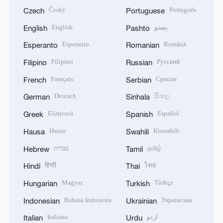
Český
Português
Czech
Portuguese
English
پښتو
English
Pashto
Esperanto
Română
Esperanto
Romanian
Filipino
Русский
Filipino
Russian
Français
Српски
French
Serbian
Deutsch
සිංහල
German
Sinhala
Ελληνικά
Español
Greek
Spanish
Hausa
Kiswahili
Hausa
Swahili
עברית
தமிழ்
Hebrew
Tamil
हिन्दी
ไทย
Hindi
Thai
Magyar
Türkçe
Hungarian
Turkish
Bahasa Indonesia
Українська
Indonesian
Ukrainian
Italiano
اردو
Italian
Urdu