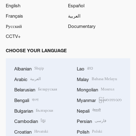
English
Español
Français
العربية
Русский
Documentary
CCTV+
CHOOSE YOUR LANGUAGE
Shqip
ລາວ
Albanian
Lao
العربية
Bahasa Melayu
Arabic
Malay
Беларуская
Монгол
Belarusian
Mongolian
বাংলা
မြန်မာဘာသာ
Bengali
Myanmar
Български
नेपाली
Bulgarian
Nepali
ខ្មែរ
فارسی
Cambodian
Persian
Hrvatski
Polski
Croatian
Polish