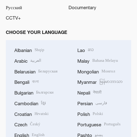
Русский
Documentary
CCTV+
CHOOSE YOUR LANGUAGE
Shqip
ລາວ
Albanian
Lao
العربية
Bahasa Melayu
Arabic
Malay
Беларуская
Монгол
Belarusian
Mongolian
বাংলা
မြန်မာဘာသာ
Bengali
Myanmar
Български
नेपाली
Bulgarian
Nepali
ខ្មែរ
فارسی
Cambodian
Persian
Hrvatski
Polski
Croatian
Polish
Český
Português
Czech
Portuguese
English
پښتو
English
Pashto