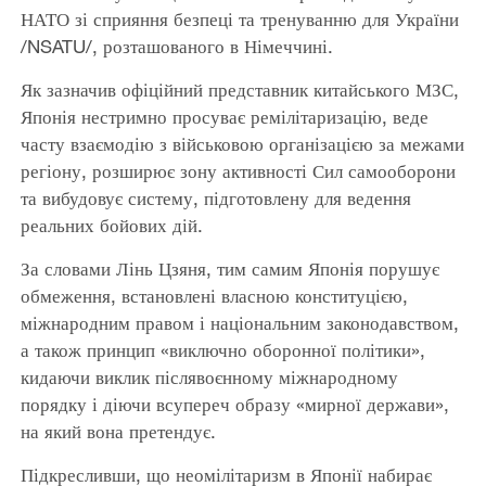
НАТО зі сприяння безпеці та тренуванню для України
/NSATU/, розташованого в Німеччині.
Як зазначив офіційний представник китайського МЗС,
Японія нестримно просуває ремілітаризацію, веде
часту взаємодію з військовою організацією за межами
регіону, розширює зону активності Сил самооборони
та вибудовує систему, підготовлену для ведення
реальних бойових дій.
За словами Лінь Цзяня, тим самим Японія порушує
обмеження, встановлені власною конституцією,
міжнародним правом і національним законодавством,
а також принцип «виключно оборонної політики»,
кидаючи виклик післявоєнному міжнародному
порядку і діючи всупереч образу «мирної держави»,
на який вона претендує.
Підкресливши, що неомілітаризм в Японії набирає