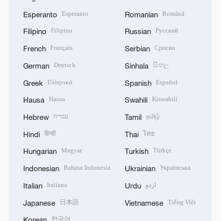
Esperanto
Română
Esperanto
Romanian
Filipino
Русский
Filipino
Russian
Français
Српски
French
Serbian
Deutsch
සිංහල
German
Sinhala
Ελληνικά
Español
Greek
Spanish
Hausa
Kiswahili
Hausa
Swahili
עברית
தமிழ்
Hebrew
Tamil
हिन्दी
ไทย
Hindi
Thai
Magyar
Türkçe
Hungarian
Turkish
Bahasa Indonesia
Українська
Indonesian
Ukrainian
Italiano
اردو
Italian
Urdu
日本語
Tiếng Việt
Japanese
Vietnamese
한국어
Korean