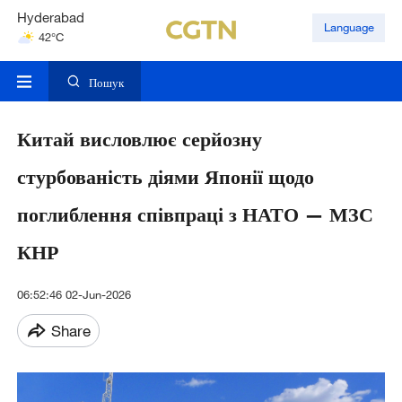
Hyderabad
Language
42°C
Mumbai
31°C
Пошук
Китай висловлює серйозну
стурбованість діями Японії щодо
поглиблення співпраці з НАТО — МЗС
КНР
06:52:46 02-Jun-2026
Share