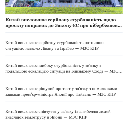
Китай висловлює серйозну стурбованість щодо
проєкту поправок до Закону ЄС про кібербезпеку
— Міністерство торгівлі КНР
Китай висловлює серйозну стурбованість поточною
ситуацією навколо Лівану та Ізраїлю — МЗС КНР
Китай висловлює глибоку стурбованість у зв'язку з
подальшою ескалацією ситуації на Близькому Сході — МЗС
КНР
Китай висловлює рішучий протест у зв'язку з помилковими
заявами прем'єр-міністра Японії про Тайвань — МЗС КНР
Китай висловлює співчуття у зв’язку із загибеллю людей
внаслідок землетрусу в Японії — МЗС КНР