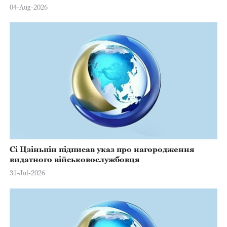
Марстерсу з нагоди Дня Конституції
04-Aug-2026
Сі Цзіньпін підписав указ про нагородження
видатного військовослужбовця
31-Jul-2026