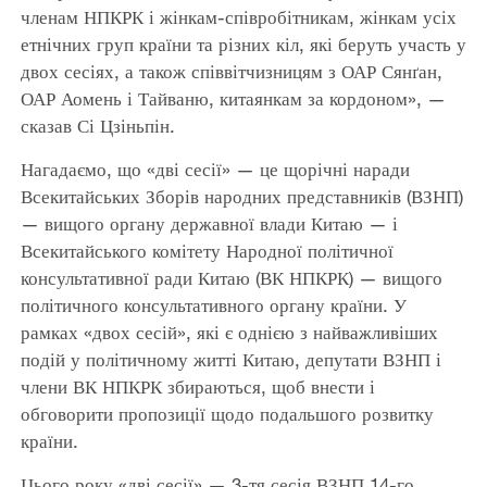
членам НПКРК і жінкам-співробітникам, жінкам усіх
етнічних груп країни та різних кіл, які беруть участь у
двох сесіях, а також співвітчизницям з ОАР Сянґан,
ОАР Аомень і Тайваню, китаянкам за кордоном», —
сказав Сі Цзіньпін.
Нагадаємо, що «дві сесії» — це щорічні наради
Всекитайських Зборів народних представників (ВЗНП)
— вищого органу державної влади Китаю — і
Всекитайського комітету Народної політичної
консультативної ради Китаю (ВК НПКРК) — вищого
політичного консультативного органу країни. У
рамках «двох сесій», які є однією з найважливіших
подій у політичному житті Китаю, депутати ВЗНП і
члени ВК НПКРК збираються, щоб внести і
обговорити пропозиції щодо подальшого розвитку
країни.
Цього року «дві сесії» — 3-тя сесія ВЗНП 14-го