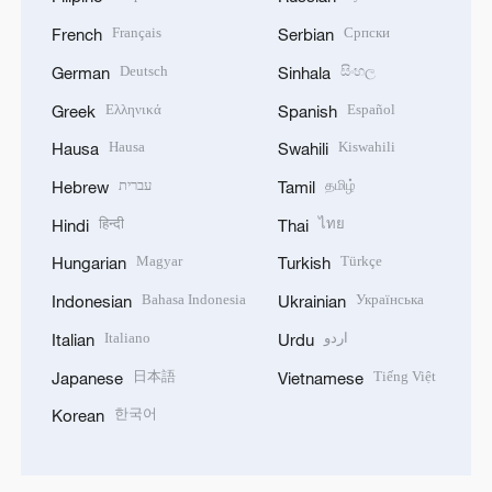
Français
Српски
French
Serbian
Deutsch
සිංහල
German
Sinhala
Ελληνικά
Español
Greek
Spanish
Hausa
Kiswahili
Hausa
Swahili
עברית
தமிழ்
Hebrew
Tamil
हिन्दी
ไทย
Hindi
Thai
Magyar
Türkçe
Hungarian
Turkish
Bahasa Indonesia
Українська
Indonesian
Ukrainian
Italiano
اردو
Italian
Urdu
日本語
Tiếng Việt
Japanese
Vietnamese
한국어
Korean