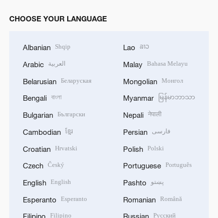
CHOOSE YOUR LANGUAGE
Shqip
ລາວ
Albanian
Lao
العربية
Bahasa Melayu
Arabic
Malay
Беларуская
Монгол
Belarusian
Mongolian
বাংলা
မြန်မာဘာသာ
Bengali
Myanmar
Български
नेपाली
Bulgarian
Nepali
ខ្មែរ
فارسی
Cambodian
Persian
Hrvatski
Polski
Croatian
Polish
Český
Português
Czech
Portuguese
English
پښتو
English
Pashto
Esperanto
Română
Esperanto
Romanian
Filipino
Русский
Filipino
Russian