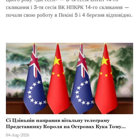
скликання і 3-тя сесія ВК НПКРК 14-го скликання —
почали свою роботу в Пекіні 5 і 4 березня відповідно.
Сі Цзіньпін направив вітальну телеграму
Представнику Короля на Островах Кука Тому
Марстерсу з нагоди Дня Конституції
04-Aug-2026