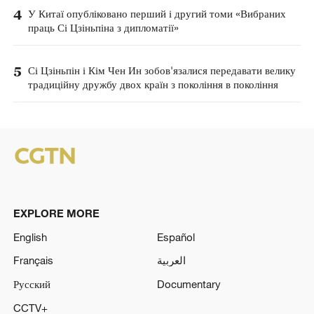
4
У Китаї опубліковано перший і другий томи «Вибраних
праць Сі Цзіньпіна з дипломатії»
5
Сі Цзіньпін і Кім Чен Ин зобов'язалися передавати велику
традиційну дружбу двох країн з покоління в покоління
EXPLORE MORE
English
Español
Français
العربية
Русский
Documentary
CCTV+