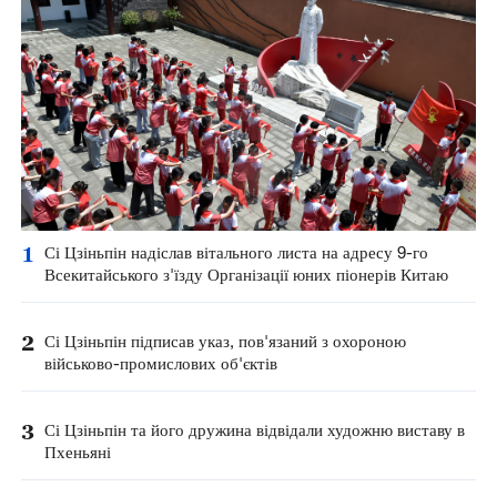
1
Сі Цзіньпін надіслав вітального листа на адресу 9-го
Всекитайського з'їзду Організації юних піонерів Китаю
2
Сі Цзіньпін підписав указ, пов'язаний з охороною
військово-промислових об'єктів
3
Сі Цзіньпін та його дружина відвідали художню виставу в
Пхеньяні