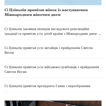
Сі Цзіньпін привітав жінок із наступаючим
Міжнародним жіночим днем
Сі Цзіньпін закликав піонерів наслідувати революційні
традиції та привітав усіх дітей країни з Міжнародним днем ​​
захисту дітей
Сі Цзіньпін привітав усіх китайців з прийдешнім Святом
Весни
Сі Цзіньпін привітав усіх військовослужбовців з прийдешнім
Святом Весни
Сі Цзіньпін привітав президента Гаяни з переобранням