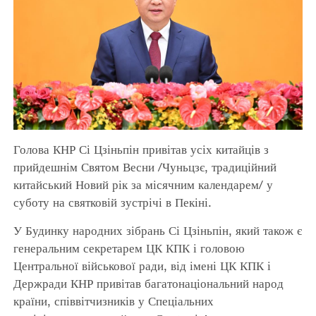
Голова КНР Сі Цзіньпін привітав усіх китайців з
прийдешнім Святом Весни /Чуньцзє, традиційний
китайський Новий рік за місячним календарем/ у
суботу на святковій зустрічі в Пекіні.
У Будинку народних зібрань Сі Цзіньпін, який також є
генеральним секретарем ЦК КПК і головою
Центральної військової ради, від імені ЦК КПК і
Держради КНР привітав багатонаціональний народ
країни, співвітчизників у Спеціальних