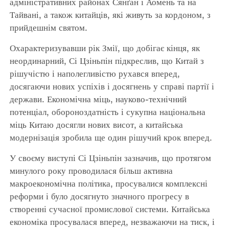
адміністративних районах Сянґан і Аомень та на
Тайвані, а також китайців, які живуть за кордоном, з
прийдешнім святом.
Охарактеризувавши рік Змії, що добігає кінця, як
неординарний, Сі Цзіньпін підкреслив, що Китай з
рішучістю і наполегливістю рухався вперед,
досягаючи нових успіхів і досягнень у справі партії і
держави. Економічна міць, науково-технічний
потенціал, обороноздатність і сукупна національна
міць Китаю досягли нових висот, а китайська
модернізація зробила ще один рішучий крок вперед.
У своєму виступі Сі Цзіньпін зазначив, що протягом
минулого року проводилася більш активна
макроекономічна політика, просувалися комплексні
реформи і було досягнуто значного прогресу в
створенні сучасної промислової системи. Китайська
економіка просувалася вперед, незважаючи на тиск, і