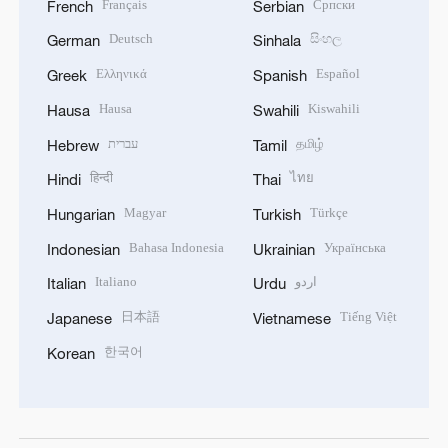
Français
Српски
French
Serbian
Deutsch
සිංහල
German
Sinhala
Ελληνικά
Español
Greek
Spanish
Hausa
Kiswahili
Hausa
Swahili
עברית
தமிழ்
Hebrew
Tamil
हिन्दी
ไทย
Hindi
Thai
Magyar
Türkçe
Hungarian
Turkish
Bahasa Indonesia
Українська
Indonesian
Ukrainian
Italiano
اردو
Italian
Urdu
日本語
Tiếng Việt
Japanese
Vietnamese
한국어
Korean