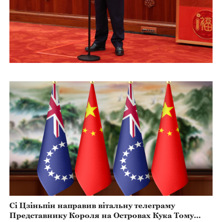
Сі Цзіньпін направив вітальну телеграму
Представнику Короля на Островах Кука Тому