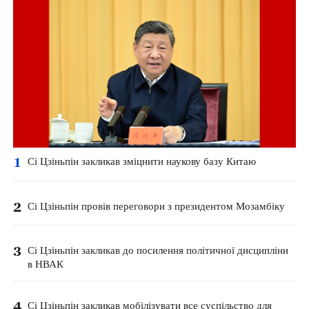
1
Сі Цзіньпін закликав зміцнити наукову базу Китаю
2
Сі Цзіньпін провів переговори з президентом Мозамбіку
3
Сі Цзіньпін закликав до посилення політичної дисципліни
в НВАК
4
Сі Цзіньпін закликав мобілізувати все суспільство для