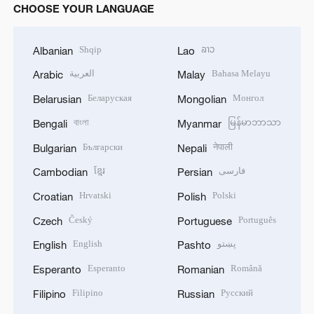
CHOOSE YOUR LANGUAGE
Shqip
ລາວ
Albanian
Lao
العربية
Bahasa Melayu
Arabic
Malay
Беларуская
Монгол
Belarusian
Mongolian
বাংলা
မြန်မာဘာသာ
Bengali
Myanmar
Български
नेपाली
Bulgarian
Nepali
ខ្មែរ
فارسی
Cambodian
Persian
Hrvatski
Polski
Croatian
Polish
Český
Português
Czech
Portuguese
English
پښتو
English
Pashto
Esperanto
Română
Esperanto
Romanian
Filipino
Русский
Filipino
Russian