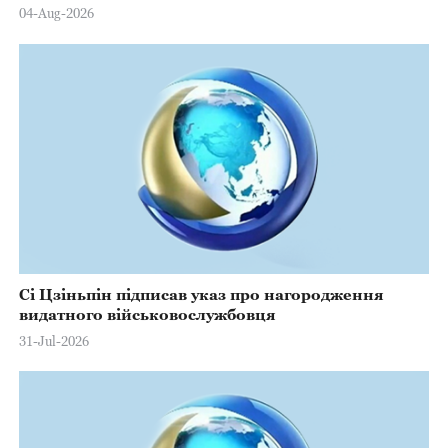
Марстерсу з нагоди Дня Конституції
04-Aug-2026
Сі Цзіньпін підписав указ про нагородження
видатного військовослужбовця
31-Jul-2026