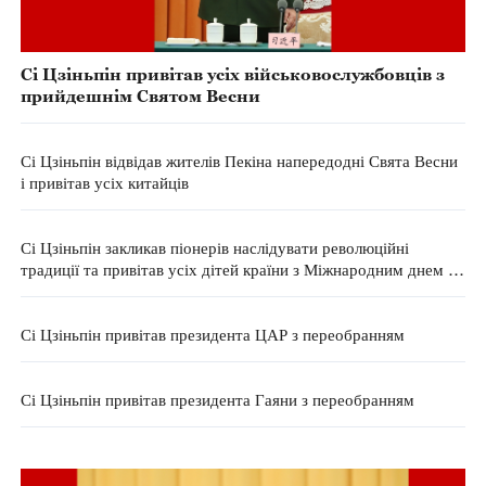
Сі Цзіньпін привітав усіх військовослужбовців з
прийдешнім Святом Весни
Сі Цзіньпін відвідав жителів Пекіна напередодні Свята Весни
і привітав усіх китайців
Сі Цзіньпін закликав піонерів наслідувати революційні
традиції та привітав усіх дітей країни з Міжнародним днем ​​
захисту дітей
Сі Цзіньпін привітав президента ЦАР з переобранням
Сі Цзіньпін привітав президента Гаяни з переобранням