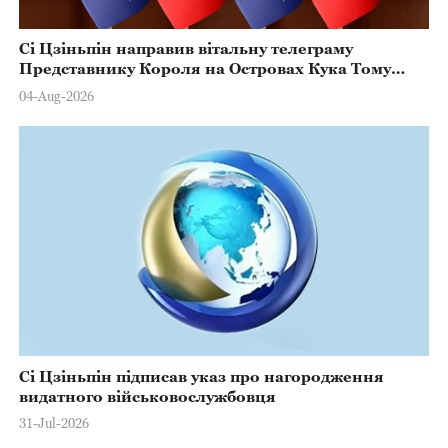
Сі Цзіньпін направив вітальну телеграму
Представнику Короля на Островах Кука Тому
Марстерсу з нагоди Дня Конституції
04-Aug-2026
Сі Цзіньпін підписав указ про нагородження
видатного військовослужбовця
31-Jul-2026