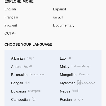
EXPLORE MORE
English
Español
Français
العربية
Русский
Documentary
CCTV+
CHOOSE YOUR LANGUAGE
Shqip
ລາວ
Albanian
Lao
العربية
Bahasa Melayu
Arabic
Malay
Беларуская
Монгол
Belarusian
Mongolian
বাংলা
မြန်မာဘာသာ
Bengali
Myanmar
Български
नेपाली
Bulgarian
Nepali
ខ្មែរ
فارسی
Cambodian
Persian