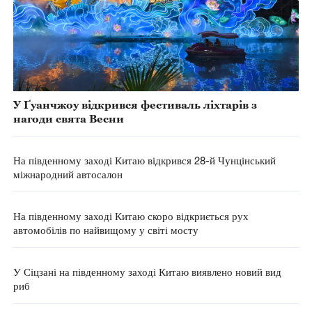
У Ґуанчжоу відкрився фестиваль ліхтарів з
нагоди свята Весни
На південному заході Китаю відкрився 28-й Чунцінський
міжнародний автосалон
На південному заході Китаю скоро відкриється рух
автомобілів по найвищому у світі мосту
У Сіцзані на південному заході Китаю виявлено новий вид
риб