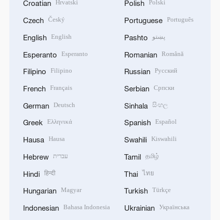
Hrvatski
Polski
Croatian
Polish
Český
Português
Czech
Portuguese
English
پښتو
English
Pashto
Esperanto
Română
Esperanto
Romanian
Filipino
Русский
Filipino
Russian
Français
Српски
French
Serbian
Deutsch
සිංහල
German
Sinhala
Ελληνικά
Español
Greek
Spanish
Hausa
Kiswahili
Hausa
Swahili
עברית
தமிழ்
Hebrew
Tamil
हिन्दी
ไทย
Hindi
Thai
Magyar
Türkçe
Hungarian
Turkish
Bahasa Indonesia
Українська
Indonesian
Ukrainian