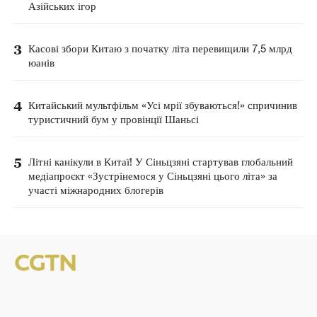
Азійських ігор
3
Касові збори Китаю з початку літа перевищили 7,5 млрд
юанів
4
Китайський мультфільм «Усі мрії збуваються!» спричинив
туристичний бум у провінції Шаньсі
5
Літні канікули в Китаї! У Сіньцзяні стартував глобальний
медіапроєкт «Зустрінемося у Сіньцзяні цього літа» за
участі міжнародних блогерів