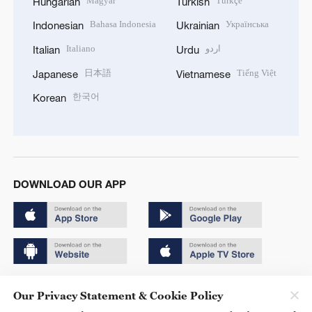
Magyar
Türkçe
Hungarian
Turkish
Bahasa Indonesia
Українська
Indonesian
Ukrainian
Italiano
اردو
Italian
Urdu
日本語
Tiếng Việt
Japanese
Vietnamese
한국어
Korean
DOWNLOAD OUR APP
Copyright © 2024 CGTN.
Our Privacy Statement & Cookie Policy
京ICP备20000184号