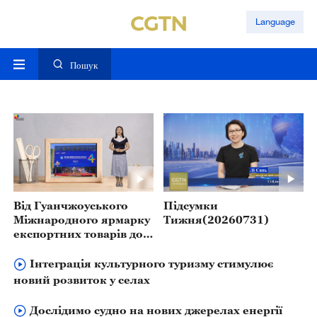
Language
Пошук
Від Гуанчжоуського
Підсумки
Міжнародного ярмарку
Тижня(20260731)
експортних товарів до
Виставки ланцюжків
поставок: створення
Інтеграція культурного туризму стимулює
нової глобальної
новий розвиток у селах
структури торгівлі
Дослідимо судно на нових джерелах енергії