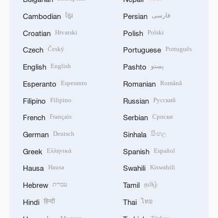
ខ្មែរ
فارسی
Cambodian
Persian
Hrvatski
Polski
Croatian
Polish
Český
Português
Czech
Portuguese
English
پښتو
English
Pashto
Esperanto
Română
Esperanto
Romanian
Filipino
Русский
Filipino
Russian
Français
Српски
French
Serbian
Deutsch
සිංහල
German
Sinhala
Ελληνικά
Español
Greek
Spanish
Hausa
Kiswahili
Hausa
Swahili
עברית
தமிழ்
Hebrew
Tamil
हिन्दी
ไทย
Hindi
Thai