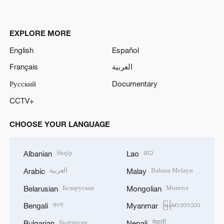
EXPLORE MORE
English
Español
Français
العربية
Русский
Documentary
CCTV+
CHOOSE YOUR LANGUAGE
Shqip
ລາວ
Albanian
Lao
العربية
Bahasa Melayu
Arabic
Malay
Беларуская
Монгол
Belarusian
Mongolian
বাংলা
မြန်မာဘာသာ
Bengali
Myanmar
Български
नेपाली
Bulgarian
Nepali