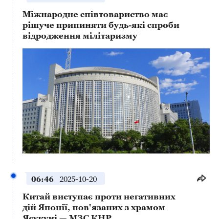
Міжнародне співтовариство має
рішуче припиняти будь-які спроби
відродження мілітаризму
This
is
a
No compatible source was found for this media.
modal
window.
06:46
2025-10-20
Китай виступає проти негативних
дій Японії, пов'язаних з храмом
Ясукуні — МЗС КНР