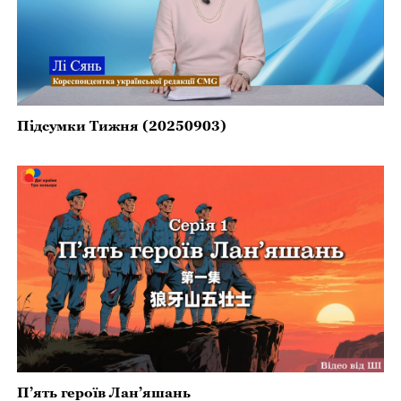
Підсумки Тижня (20250903)
П’ять героїв Лан’яшань