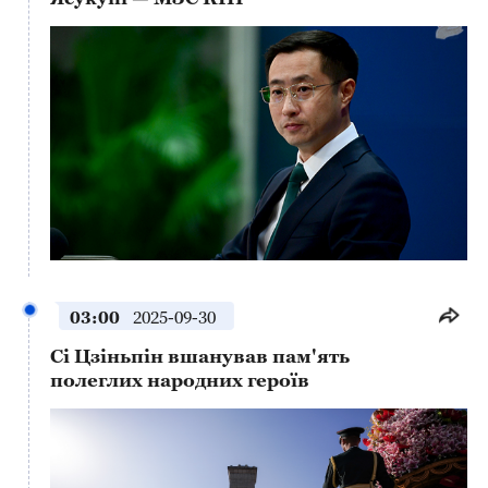
This
is
a
No compatible source was found for this media.
modal
window.
03:00
2025-09-30
Сі Цзіньпін вшанував пам'ять
полеглих народних героїв