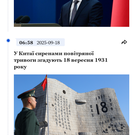
This
is
a
No compatible source was found for this media.
modal
window.
06:58
2025-09-18
У Китаї сиренами повітряної
тривоги згадують 18 вересня 1931
року