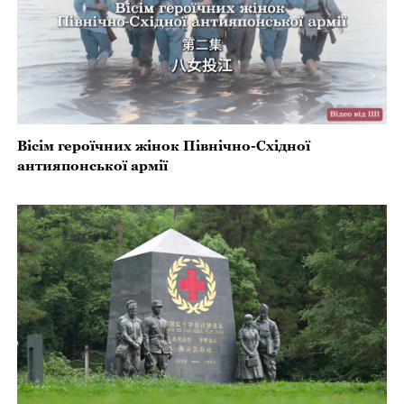
Вісім героїчних жінок Північно-Східної
антияпонської армії