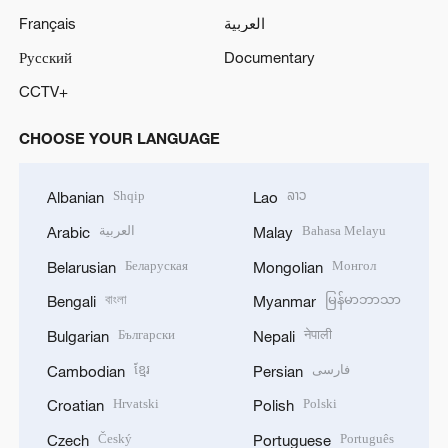
Français
العربية
Русский
Documentary
CCTV+
CHOOSE YOUR LANGUAGE
Shqip
ລາວ
Albanian
Lao
العربية
Bahasa Melayu
Arabic
Malay
Беларуская
Монгол
Belarusian
Mongolian
বাংলা
မြန်မာဘာသာ
Bengali
Myanmar
Български
नेपाली
Bulgarian
Nepali
ខ្មែរ
فارسی
Cambodian
Persian
Hrvatski
Polski
Croatian
Polish
Český
Português
Czech
Portuguese