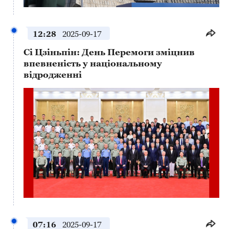
This
is
a
No compatible source was found for this media.
modal
window.
12:28
2025-09-17
Сі Цзіньпін: День Перемоги зміцнив
впевненість у національному
відродженні
This
is
a
No compatible source was found for this media.
modal
window.
07:16
2025-09-17