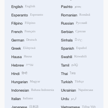
English
پښتو
English
Pashto
Esperanto
Română
Esperanto
Romanian
Filipino
Русский
Filipino
Russian
Français
Српски
French
Serbian
Deutsch
සිංහල
German
Sinhala
Ελληνικά
Español
Greek
Spanish
Hausa
Kiswahili
Hausa
Swahili
עברית
தமிழ்
Hebrew
Tamil
हिन्दी
ไทย
Hindi
Thai
Magyar
Türkçe
Hungarian
Turkish
Bahasa Indonesia
Українська
Indonesian
Ukrainian
Italiano
اردو
Italian
Urdu
日本語
Tiếng Việt
Japanese
Vietnamese