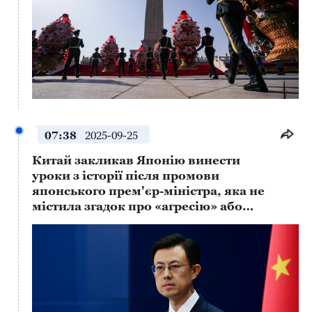
This
is
a
No compatible source was found for this media.
modal
window.
07:38
2025-09-25
Китай закликав Японію винести
уроки з історії після промови
японського прем'єр-міністра, яка не
містила згадок про «агресію» або
«вибачення»