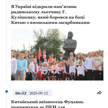
В Україні відкрили пам'ятник
радянському льотчику Г.
Кулішенку, який боровся на боці
Китаю з японськими загарбниками
This
is
a
No compatible source was found for this media.
modal
window.
06:52
2025-09-12
Китайський авіаносець Фуцзянь
попрямував до ПКМ для