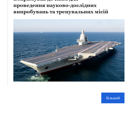
проведення науково-дослідних
випробувань та тренувальних місій
This
is
a
No compatible source was found for this media.
modal
window.
Більший