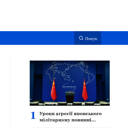
Пошук
1
Уроки агресії японського
мілітаризму повинні
завжди слугувати