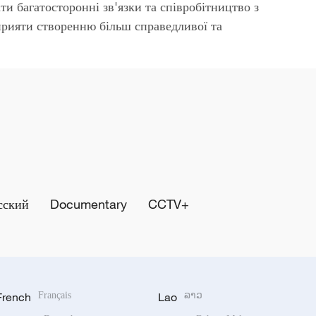
и багатосторонні зв'язки та співробітництво з
рияти створенню більш справедливої ​​та
сский
Documentary
CCTV+
French
Français
Lao
ລາວ