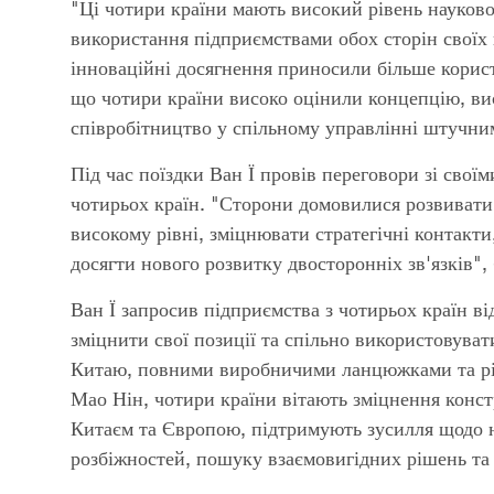
"Ці чотири країни мають високий рівень науково
використання підприємствами обох сторін своїх п
інноваційні досягнення приносили більше корист
що чотири країни високо оцінили концепцію, вис
співробітництво у спільному управлінні штучни
Під час поїздки Ван Ї провів переговори зі свої
чотирьох країн. "Сторони домовилися розвивати
високому рівні, зміцнювати стратегічні контакт
досягти нового розвитку двосторонніх зв'язків", 
Ван Ї запросив підприємства з чотирьох країн в
зміцнити свої позиції та спільно використовув
Китаю, повними виробничими ланцюжками та різ
Мао Нін, чотири країни вітають зміцнення конс
Китаєм та Європою, підтримують зусилля щодо 
розбіжностей, пошуку взаємовигідних рішень та 