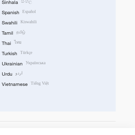
Sinhala
සිංහල
Spanish
Español
Swahili
Kiswahili
Tamil
தமிழ்
Thai
ไทย
Turkish
Türkçe
Ukrainian
Українська
Urdu
اردو
Vietnamese
Tiếng Việt