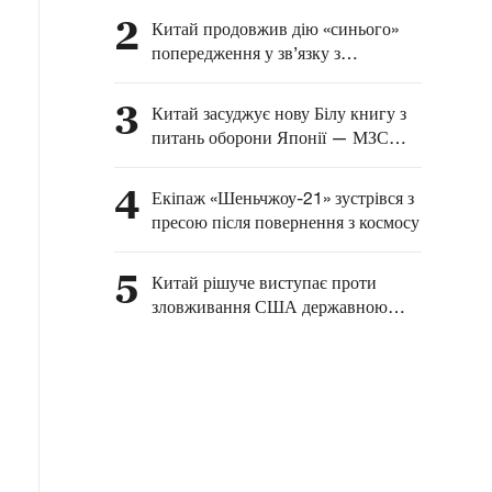
застереженням — МЗС КНР
2
Китай продовжив дію «синього»
попередження у зв’язку з
наближенням тайфуну «Долфін»
3
Китай засуджує нову Білу книгу з
питань оборони Японії — МЗС
КНР
4
Екіпаж «Шеньчжоу-21» зустрівся з
пресою після повернення з космосу
5
Китай рішуче виступає проти
зловживання США державною
владою з метою необґрунтованого
тиску на китайські підприємства —
МЗС КНР