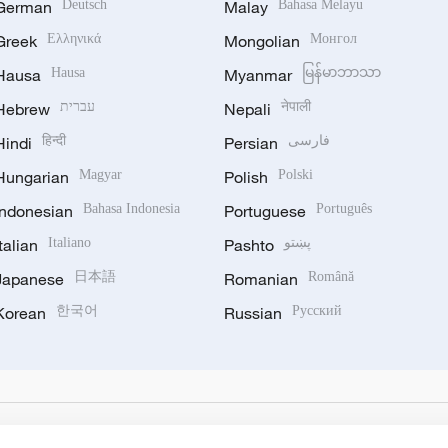
German
Deutsch
Malay
Bahasa Melayu
Greek
Ελληνικά
Mongolian
Монгол
Hausa
Hausa
Myanmar
မြန်မာဘာသာ
Hebrew
עברית
Nepali
नेपाली
Hindi
हिन्दी
Persian
فارسی
Hungarian
Magyar
Polish
Polski
Indonesian
Bahasa Indonesia
Portuguese
Português
Italian
Italiano
Pashto
پښتو
Japanese
日本語
Romanian
Română
Korean
한국어
Russian
Русский