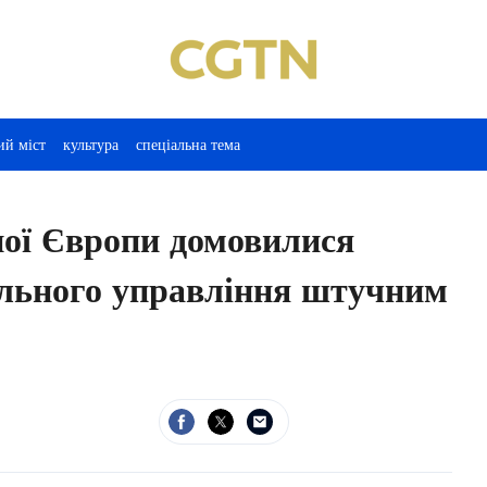
ий міст
культура
спеціальна тема
ної Європи домовилися
ального управління штучним