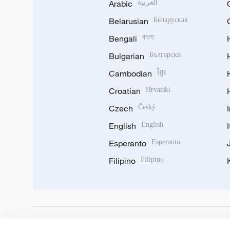
Arabic
العربية
Belarusian
Беларуская
Bengali
বাংলা
Bulgarian
Български
Cambodian
ខ្មែរ
Croatian
Hrvatski
Czech
Český
English
English
Esperanto
Esperanto
Filipino
Filipino
DOWNLOAD OUR APP