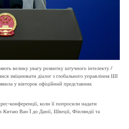
яють велику увагу розвитку штучного інтелекту /
ися зміцнювати діалог з глобального управління ШІ
аявила у вівторок офіційний представник
прес-конференції, коли її попросили надати
 Китаю Ван Ї до Данії, Швеції, Фінляндії та