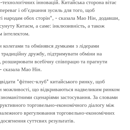
-технологічних інновацій. Китайська сторона вітає
ереваг і об'єднання зусиль для того, щоб
і народам обох сторін", - сказала Мао Нін, додавши,
унуту Китаєм, а саме: інклюзивність, а також
м інтелектом.
ми колегами та обмінявся думками з лідерами
 традиційну дружбу, підтримувати обміни на
и, розширювати всебічну співпрацю та прагнути
- сказала Мао Нін.
ідвідати "фітнес-клуб" китайського ринку, щоб
ати можливості, що відкриваються надвеликим ринком
номанітними сценаріями застосування. За словами
труктивного торговельно-економічного діалогу між
належного врегулювання торговельно-економічних
досягнення суттєвих результатів.