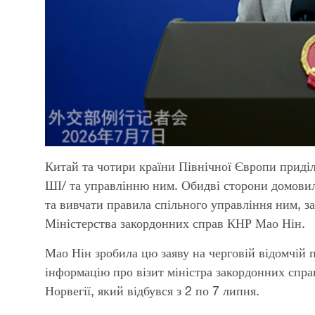
Китай та чотири країни Північної Європи приділ
ШІ/ та управлінню ним. Обидві сторони домовил
та вивчати правила спільного управління ним, з
Міністерства закордонних справ КНР Мао Нін.
Мао Нін зробила цю заяву на черговій відомчій 
інформацію про візит міністра закордонних справ
Норвегії, який відбувся з 2 по 7 липня.