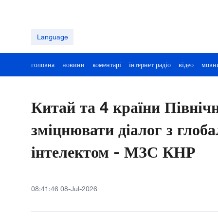
Language
головна
новини
коментарі
інтернет радіо
відео
мовн
Китай та 4 країни Північ
зміцнювати діалог з глоб
інтелектом - МЗС КНР
08:41:46 08-Jul-2026