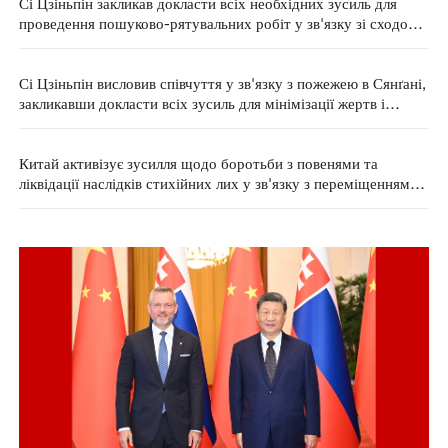
Сі Цзіньпін закликав докласти всіх необхідних зусиль для
проведення пошуково-рятувальних робіт у зв'язку зі сходом
гірських потоків у пров. Ґаньсу
Сі Цзіньпін висловив співчуття у зв'язку з пожежею в Сянґані,
закликавши докласти всіх зусиль для мінімізації жертв і
збитків
Китай активізує зусилля щодо боротьби з повенями та
ліквідації наслідків стихійних лих у зв'язку з переміщенням
тайфуну "Баві" у внутрішньоконтинентальні райони країни