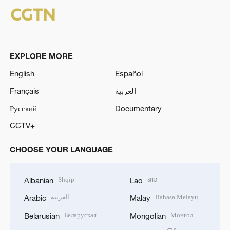
EXPLORE MORE
English
Español
Français
العربية
Русский
Documentary
CCTV+
CHOOSE YOUR LANGUAGE
Shqip
ລາວ
Albanian
Lao
العربية
Bahasa Melayu
Arabic
Malay
Беларуская
Монгол
Belarusian
Mongolian