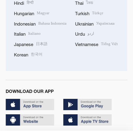
हिन्दी
ไทย
Hindi
Thai
Magyar
Türkçe
Hungarian
Turkish
Bahasa Indonesia
Українська
Indonesian
Ukrainian
Italiano
اردو
Italian
Urdu
日本語
Tiếng Việt
Japanese
Vietnamese
한국어
Korean
DOWNLOAD OUR APP