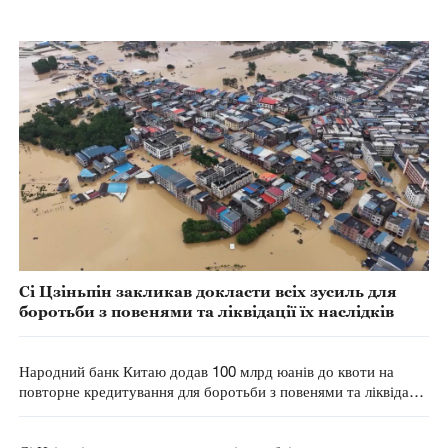
Сі Цзіньпін закликав докласти всіх зусиль для
боротьби з повенями та ліквідації їх наслідків
Народний банк Китаю додав 100 млрд юанів до квоти на
повторне кредитування для боротьби з повенями та ліквідації
їхніх наслідків