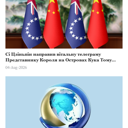
Сі Цзіньпін направив вітальну телеграму
Представнику Короля на Островах Кука Тому
Марстерсу з нагоди Дня Конституції
04-Aug-2026