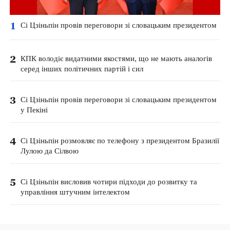
1
Сі Цзіньпін провів переговори зі словацьким президентом
2
КПК володіє видатними якостями, що не мають аналогів
серед інших політичних партій і сил
3
Сі Цзіньпін провів переговори зі словацьким президентом
у Пекіні
4
Сі Цзіньпін розмовляє по телефону з президентом Бразилії
Лулою да Сілвою
5
Сі Цзіньпін висловив чотири підходи до розвитку та
управління штучним інтелектом