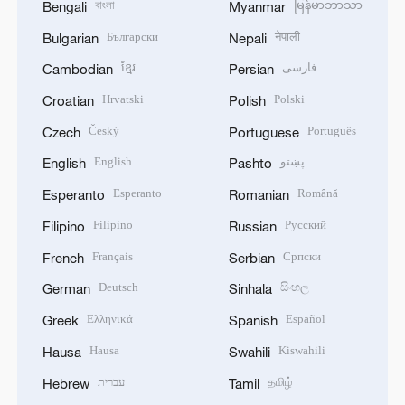
বাংলা
မြန်မာဘာသာ
Bengali
Myanmar
Български
नेपाली
Bulgarian
Nepali
ខ្មែរ
فارسی
Cambodian
Persian
Hrvatski
Polski
Croatian
Polish
Český
Português
Czech
Portuguese
English
پښتو
English
Pashto
Esperanto
Română
Esperanto
Romanian
Filipino
Русский
Filipino
Russian
Français
Српски
French
Serbian
Deutsch
සිංහල
German
Sinhala
Ελληνικά
Español
Greek
Spanish
Hausa
Kiswahili
Hausa
Swahili
עברית
தமிழ்
Hebrew
Tamil