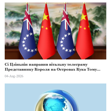
Сі Цзіньпін направив вітальну телеграму
Представнику Короля на Островах Кука Тому
Марстерсу з нагоди Дня Конституції
04-Aug-2026