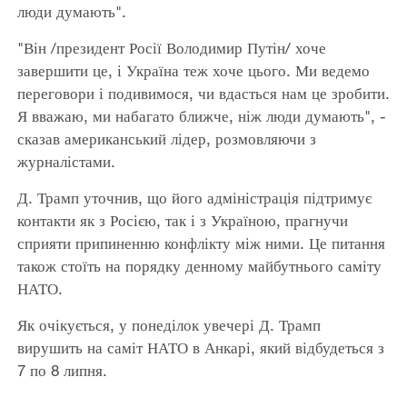
люди думають".
"Він /президент Росії Володимир Путін/ хоче
завершити це, і Україна теж хоче цього. Ми ведемо
переговори і подивимося, чи вдасться нам це зробити.
Я вважаю, ми набагато ближче, ніж люди думають", -
сказав американський лідер, розмовляючи з
журналістами.
Д. Трамп уточнив, що його адміністрація підтримує
контакти як з Росією, так і з Україною, прагнучи
сприяти припиненню конфлікту між ними. Це питання
також стоїть на порядку денному майбутнього саміту
НАТО.
Як очікується, у понеділок увечері Д. Трамп
вирушить на саміт НАТО в Анкарі, який відбудеться з
7 по 8 липня.