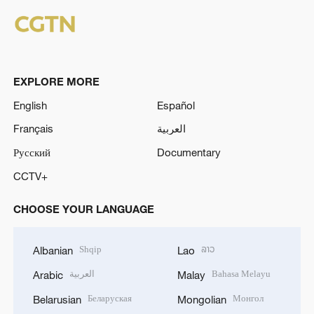
EXPLORE MORE
English
Español
Français
العربية
Русский
Documentary
CCTV+
CHOOSE YOUR LANGUAGE
Shqip
ລາວ
Albanian
Lao
العربية
Bahasa Melayu
Arabic
Malay
Беларуская
Монгол
Belarusian
Mongolian