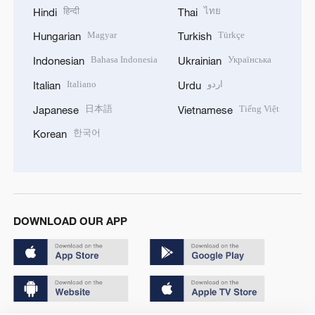
हिन्दी
ไทย
Hindi
Thai
Magyar
Türkçe
Hungarian
Turkish
Bahasa Indonesia
Українська
Indonesian
Ukrainian
Italiano
اردو
Italian
Urdu
日本語
Tiếng Việt
Japanese
Vietnamese
한국어
Korean
DOWNLOAD OUR APP