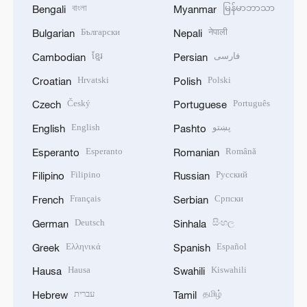
বাংলা
မြန်မာဘာသာ
Bengali
Myanmar
Български
नेपाली
Bulgarian
Nepali
ខ្មែរ
فارسی
Cambodian
Persian
Hrvatski
Polski
Croatian
Polish
Český
Português
Czech
Portuguese
English
پښتو
English
Pashto
Esperanto
Română
Esperanto
Romanian
Filipino
Русский
Filipino
Russian
Français
Српски
French
Serbian
Deutsch
සිංහල
German
Sinhala
Ελληνικά
Español
Greek
Spanish
Hausa
Kiswahili
Hausa
Swahili
עברית
தமிழ்
Hebrew
Tamil