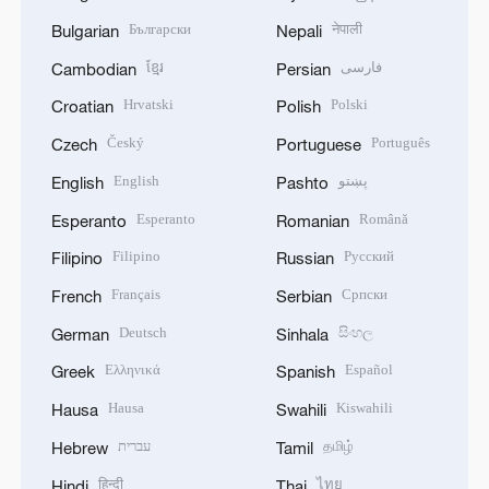
Български
नेपाली
Bulgarian
Nepali
ខ្មែរ
فارسی
Cambodian
Persian
Hrvatski
Polski
Croatian
Polish
Český
Português
Czech
Portuguese
English
پښتو
English
Pashto
Esperanto
Română
Esperanto
Romanian
Filipino
Русский
Filipino
Russian
Français
Српски
French
Serbian
Deutsch
සිංහල
German
Sinhala
Ελληνικά
Español
Greek
Spanish
Hausa
Kiswahili
Hausa
Swahili
עברית
தமிழ்
Hebrew
Tamil
हिन्दी
ไทย
Hindi
Thai