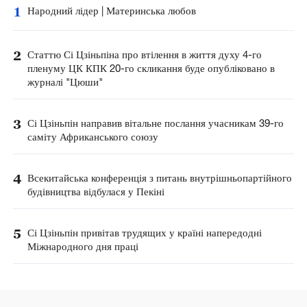
1
Народний лідер | Материнська любов
2
Статтю Сі Цзіньпіна про втілення в життя духу 4-го
пленуму ЦК КПК 20-го скликання буде опубліковано в
журналі "Цюши"
3
Сі Цзіньпін направив вітальне послання учасникам 39-го
саміту Африканського союзу
4
Всекитайська конференція з питань внутрішньопартійного
будівництва відбулася у Пекіні
5
Сі Цзіньпін привітав трудящих у країні напередодні
Міжнародного дня праці