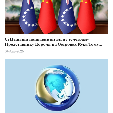
Сі Цзіньпін направив вітальну телеграму
Представнику Короля на Островах Кука Тому
Марстерсу з нагоди Дня Конституції
04-Aug-2026