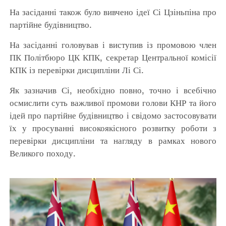
На засіданні також було вивчено ідеї Сі Цзіньпіна про
партійне будівництво.
На засіданні головував і виступив із промовою член
ПК Політбюро ЦК КПК, секретар Центральної комісії
КПК із перевірки дисципліни Лі Сі.
Як зазначив Сі, необхідно повно, точно і всебічно
осмислити суть важливої ​​промови голови КНР та його
ідей про партійне будівництво і свідомо застосовувати
їх у просуванні високоякісного розвитку роботи з
перевірки дисципліни та нагляду в рамках нового
Великого походу.