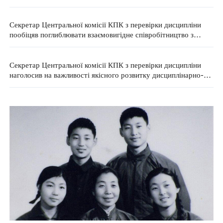
корупцією, що зачіпають інтереси простих людей
Секретар Центральної комісії КПК з перевірки дисципліни
пообіцяв поглиблювати взаємовигідне співробітництво з
Грецією
Секретар Центральної комісії КПК з перевірки дисципліни
наголосив на важливості якісного розвитку дисциплінарно-
наглядової роботи