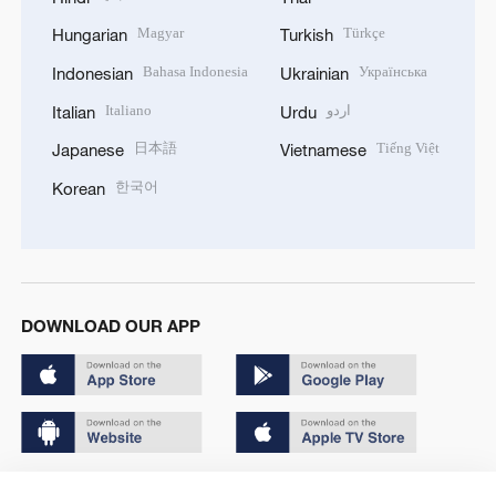
Magyar
Türkçe
Hungarian
Turkish
Bahasa Indonesia
Українська
Indonesian
Ukrainian
Italiano
اردو
Italian
Urdu
日本語
Tiếng Việt
Japanese
Vietnamese
한국어
Korean
DOWNLOAD OUR APP
Copyright © 2024 CGTN.