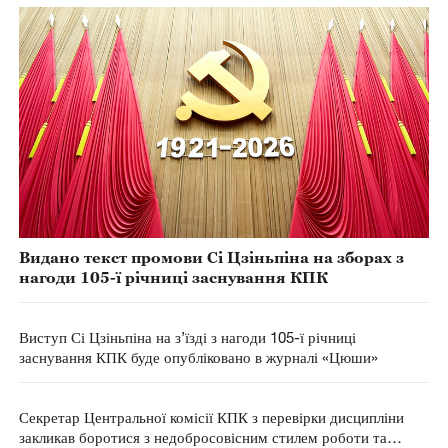
Видано текст промови Сі Цзіньпіна на зборах з
нагоди 105-ї річниці заснування КПК
Виступ Сі Цзіньпіна на з’їзді з нагоди 105-ї річниці
заснування КПК буде опубліковано в журналі «Цюши»
Секретар Центральної комісії КПК з перевірки дисципліни
закликав боротися з недобросовісним стилем роботи та