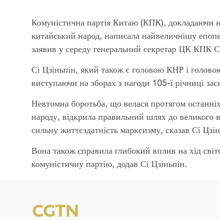
Комуністична партія Китаю (КПК), докладаючи н
китайський народ, написала найвеличнішу епопею 
заявив у середу генеральний секретар ЦК КПК Сі
Сі Цзіньпін, який також є головою КНР і головою
виступаючи на зборах з нагоди 105-ї річниці за
Невтомна боротьба, що велася протягом останніх
народу, відкрила правильний шлях до великого в
сильну життєздатність марксизму, сказав Сі Цзін
Вона також справила глибокий вплив на хід світ
комуністичну партію, додав Сі Цзіньпін.