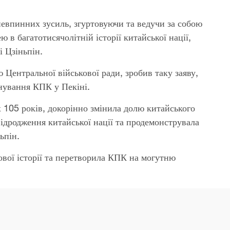
евпинних зусиль, згуртовуючи та ведучи за собою
в багатотисячолітній історії китайської нації,
 Цзіньпін.
 Центральної військової ради, зробив таку заяву,
снування КПК у Пекіні.
 105 років, докорінно змінила долю китайського
ідродження китайської нації та продемонструвала
ьпін.
ової історії та перетворила КПК на могутню