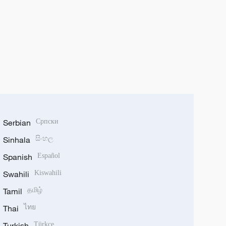
Serbian
Српски
Sinhala
සිංහල
Spanish
Español
Swahili
Kiswahili
Tamil
தமிழ்
Thai
ไทย
Turkish
Türkçe