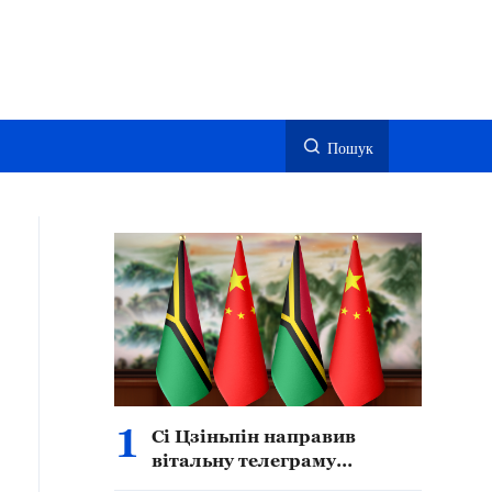
Пошук
1
Сі Цзіньпін направив
вітальну телеграму
Президенту Вануату