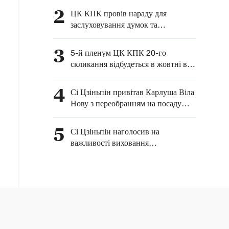
Нікеніке Вуробараву з
2
ЦК КПК провів нараду для
нагоди Дня Незалежності
заслуховування думок та
країни
пропозицій щодо економічної
роботи
3
5-й пленум ЦК КПК 20-го
скликання відбудеться в жовтні в
Пекіні
4
Сі Цзіньпін привітав Карлуша Віла
Нову з переобранням на посаду
президента Сан-Томе і Принсіпі
5
Сі Цзіньпін наголосив на
важливості виховання
високоморальних людей та
сприяння якісному розвитку
базової освіти