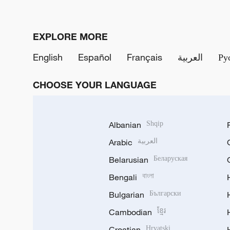
EXPLORE MORE
English
Español
Français
العربية
Ру
CHOOSE YOUR LANGUAGE
Albanian
Shqip
Arabic
العربية
Belarusian
Беларуская
Bengali
বাংলা
Bulgarian
Български
Cambodian
ខ្មែរ
Croatian
Hrvatski