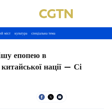
ий міст
культура
спеціальна тема
ішу епопею в
ї китайської нації — Сі