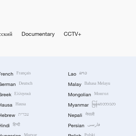
сский
Documentary
CCTV+
French
Français
Lao
ລາວ
German
Deutsch
Malay
Bahasa Melayu
Greek
Ελληνικά
Mongolian
Монгол
Hausa
Hausa
Myanmar
မြန်မာဘာသာ
Hebrew
עברית
Nepali
नेपाली
Hindi
हिन्दी
Persian
فارسی
Hungarian
Magyar
Polish
Polski