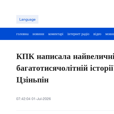
Language
головна
новини
коментарі
інтернет радіо
відео
мовн
КПК написала найвеличн
багатотисячолітній історі
Цзіньпін
07:42:04 01-Jul-2026