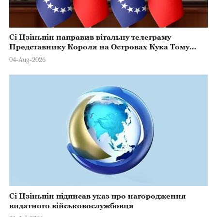
Сі Цзіньпін направив вітальну телеграму
Представнику Короля на Островах Кука Тому
Марстерсу з нагоди Дня Конституції
04-Aug-2026
Сі Цзіньпін підписав указ про нагородження
видатного військовослужбовця