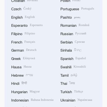
Hrvatski
Polski
Croatian
Polish
Český
Português
Czech
Portuguese
English
پښتو
English
Pashto
Esperanto
Română
Esperanto
Romanian
Filipino
Русский
Filipino
Russian
Français
Српски
French
Serbian
Deutsch
සිංහල
German
Sinhala
Ελληνικά
Español
Greek
Spanish
Hausa
Kiswahili
Hausa
Swahili
עברית
தமிழ்
Hebrew
Tamil
हिन्दी
ไทย
Hindi
Thai
Magyar
Türkçe
Hungarian
Turkish
Bahasa Indonesia
Українська
Indonesian
Ukrainian