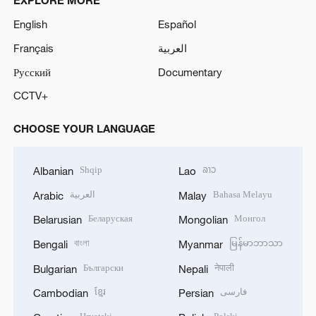
EXPLORE MORE
English
Español
Français
العربية
Русский
Documentary
CCTV+
CHOOSE YOUR LANGUAGE
Shqip
ລາວ
Albanian
Lao
العربية
Bahasa Melayu
Arabic
Malay
Беларуская
Монгол
Belarusian
Mongolian
বাংলা
မြန်မာဘာသာ
Bengali
Myanmar
Български
नेपाली
Bulgarian
Nepali
ខ្មែរ
فارسی
Cambodian
Persian