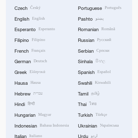
Český
Português
Czech
Portuguese
English
پښتو
English
Pashto
Esperanto
Română
Esperanto
Romanian
Filipino
Русский
Filipino
Russian
Français
Српски
French
Serbian
Deutsch
සිංහල
German
Sinhala
Ελληνικά
Español
Greek
Spanish
Hausa
Kiswahili
Hausa
Swahili
עברית
தமிழ்
Hebrew
Tamil
हिन्दी
ไทย
Hindi
Thai
Magyar
Türkçe
Hungarian
Turkish
Bahasa Indonesia
Українська
Indonesian
Ukrainian
Italiano
اردو
Italian
Urdu