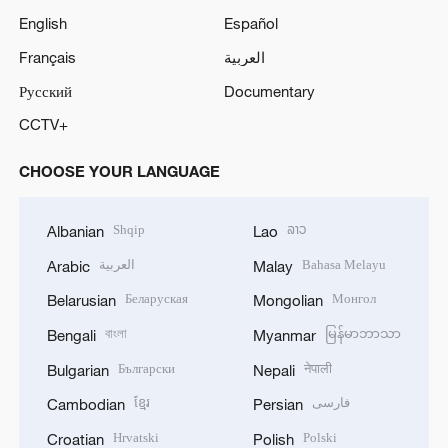
English
Español
Français
العربية
Русский
Documentary
CCTV+
CHOOSE YOUR LANGUAGE
Shqip
ລາວ
Albanian
Lao
العربية
Bahasa Melayu
Arabic
Malay
Беларуская
Монгол
Belarusian
Mongolian
বাংলা
မြန်မာဘာသာ
Bengali
Myanmar
Български
नेपाली
Bulgarian
Nepali
ខ្មែរ
فارسی
Cambodian
Persian
Hrvatski
Polski
Croatian
Polish