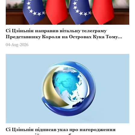
Сі Цзіньпін направив вітальну телеграму
Представнику Короля на Островах Кука Тому
Марстерсу з нагоди Дня Конституції
04-Aug-2026
Сі Цзіньпін підписав указ про нагородження