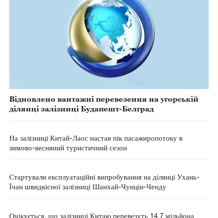
Відновлено вантажні перевезення на угорській
ділянці залізниці Будапешт-Белград
На залізниці Китай-Лаос настав пік пасажиропотоку в
зимово-весняний туристичний сезон
Стартували експлуатаційні випробування на ділянці Ухань-
Їчан швидкісної залізниці Шанхай-Чунцін-Ченду
Очікується, що залізниці Китаю перевезуть 14,7 мільйона