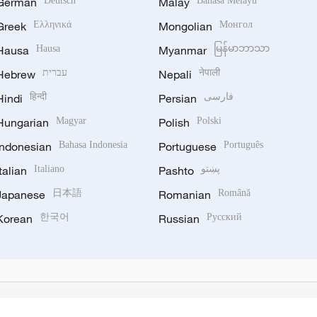
German
Deutsch
Malay
Bahasa Melayu
Greek
Ελληνικά
Mongolian
Монгол
Hausa
Hausa
Myanmar
မြန်မာဘာသာ
Hebrew
עברית
Nepali
नेपाली
Hindi
हिन्दी
Persian
فارسی
Hungarian
Magyar
Polish
Polski
Indonesian
Bahasa Indonesia
Portuguese
Português
Italian
Italiano
Pashto
پښتو
Japanese
日本語
Romanian
Română
Korean
한국어
Russian
Русский