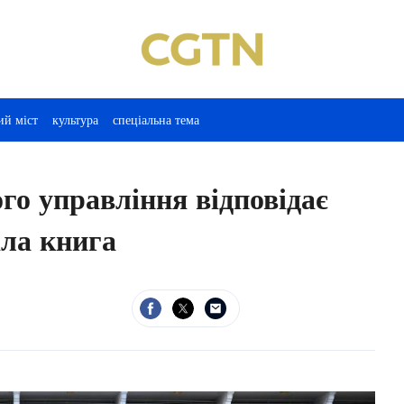
ий міст
культура
спеціальна тема
го управління відповідає
іла книга