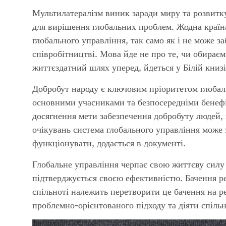
Мультилатералізм виник заради миру та розвитк
для вирішення глобальних проблем. Жодна країн
глобального управління, так само як і не може з
співробітництві. Мова йде не про те, чи обирає
життєздатний шлях уперед, йдеться у Білій книзі
Добробут народу є ключовим пріоритетом глобаль
основними учасниками та безпосередніми бенефі
досягнення мети забезпечення добробуту людей, 
очікувань система глобального управління може
функціонувати, додається в документі.
Глобальне управління черпає свою життєву силу з
підтверджується своєю ефективністю. Бачення ре
спільноті належить перетворити це бачення на р
проблемно-орієнтованого підходу та діяти спільн