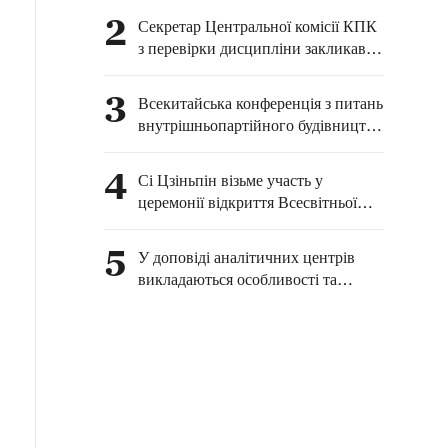
книги про глобальне
2
Секретар Центральної комісії КПК
управління
з перевірки дисципліни закликав
боротися з недобросовісним стилем
роботи та корупцією, що зачіпають
3
Всекитайська конференція з питань
інтереси простих людей
внутрішньопартійного будівництва
відбулася у Пекіні
4
Сі Цзіньпін візьме участь у
церемонії відкриття Всесвітньої
конференції зі штучного
інтелекту-2026 та виступить із
5
У доповіді аналітичних центрів
програмною промовою
викладаються особливості та
значення ідей Сі Цзіньпіна про
партійне будівництво