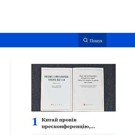
Пошук
1
Китай провів
пресконференцію,
присвячену публікації Білої