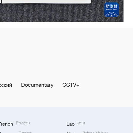
сский
Documentary
CCTV+
French
Français
Lao
ລາວ