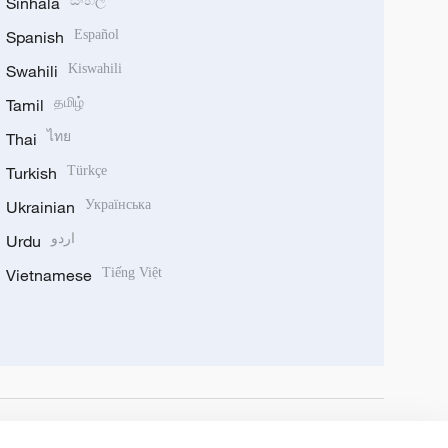
Sinhala
සිංහල
Spanish
Español
Swahili
Kiswahili
Tamil
தமிழ்
Thai
ไทย
Turkish
Türkçe
Ukrainian
Українська
Urdu
اردو
Vietnamese
Tiếng Việt