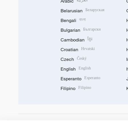
Arabic
العربية
Belarusian
Беларуская
Bengali
বাংলা
Bulgarian
Български
Cambodian
ខ្មែរ
Croatian
Hrvatski
Czech
Český
English
English
Esperanto
Esperanto
Filipino
Filipino
DOWNLOAD OUR APP