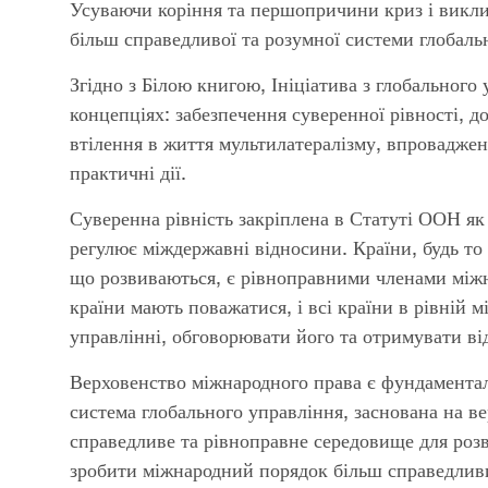
Усуваючи коріння та першопричини криз і виклик
більш справедливої та розумної системи глобальн
Згідно з Білою книгою, Ініціатива з глобального
концепціях: забезпечення суверенної рівності, 
втілення в життя мультилатералізму, впроваджен
практичні дії.
Суверенна рівність закріплена в Статуті ООН я
регулює міждержавні відносини. Країни, будь то в
що розвиваються, є рівноправними членами міжна
країни мають поважатися, і всі країни в рівній 
управлінні, обговорювати його та отримувати від 
Верховенство міжнародного права є фундамента
система глобального управління, заснована на ве
справедливе та рівноправне середовище для розв
зробити міжнародний порядок більш справедливим