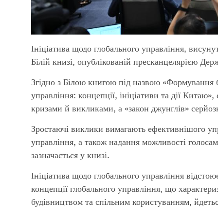
Ініціатива щодо глобального управління, висунут
Білій книзі, опублікованій пресканцелярією Дер
Згідно з Білою книгою під назвою «Формування 
управління: концепції, ініціативи та дії Китаю»,
кризами й викликами, а «закон джунглів» серйоз
Зростаючі виклики вимагають ефективнішого упр
управління, а також надання можливості голосам
зазначається у книзі.
Ініціатива щодо глобального управління відстою
концепції глобального управління, що характери
будівництвом та спільним користуванням, йдетьс