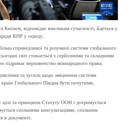
а Китаєм, відповідає викликам сучасності, йдеться у
жради КНР у середу.
більш справедливої та розумної системи глобального
 сьогодні світ стикається з серйозними та складними
но підриває верховенство міжнародного права.
авління та зусиль щодо зміцнення системи
 країн Глобального Півдня бути почутими,
є цілі та принципи Статуту ООН і дотримується
зується спільними консультаціями, спільним
я в документі.