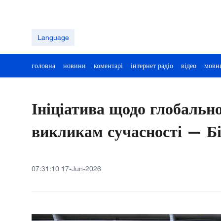
Language
головна
новини
коментарі
інтернет радіо
відео
мовн
Ініціатива щодо глобально
викликам сучасності — Б
07:31:10 17-Jun-2026