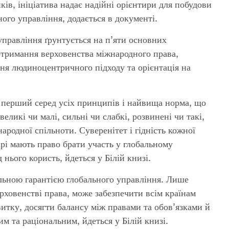
ів, ініціатива надає надійні орієнтири для побудови
ого управління, додається в документі.
 управління ґрунтується на п’яти основних
дотримання верховенства міжнародного права,
ня людиноцентричного підходу та орієнтація на
к перший серед усіх принципів і найвища норма, що
еликі чи малі, сильні чи слабкі, розвинені чи такі,
родної спільноти. Суверенітет і гідність кожної
мірі мають право брати участь у глобальному
нього користь, йдеться у Білій книзі.
льною гарантією глобального управління. Лише
рховенстві права, може забезпечити всім країнам
итку, досягти балансу між правами та обов’язками й
 та раціональним, йдеться у Білій книзі.